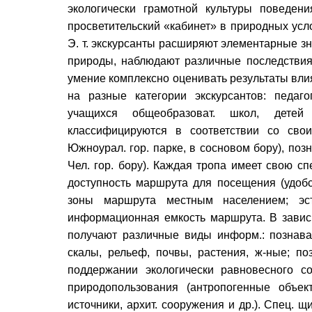
экологически грамотной культуры поведен
просветительский «кабинет» в природных усл
Э. т. экскурсанты расширяют элементарные з
природы, наблюдают различные последствия
умение комплексно оценивать результаты влия
на разные категории экскурсантов: педаго
учащихся общеобразоват. школ, детей
классифицируются в соответствии со свои
Южноурал. гор. парке, в сосновом бору), позна
Чел. гор. бору). Каждая тропа имеет свою с
доступность маршрута для посещения (удобс
зоны маршрута местным населением; эст
информационная емкость маршрута. В зависи
получают различные виды информ.: познава
скалы, рельеф, почвы, растения, ж-ные; по
поддержании экологически равновесного с
природопользования (антропогенные объе
источники, архит. сооружения и др.). Спец