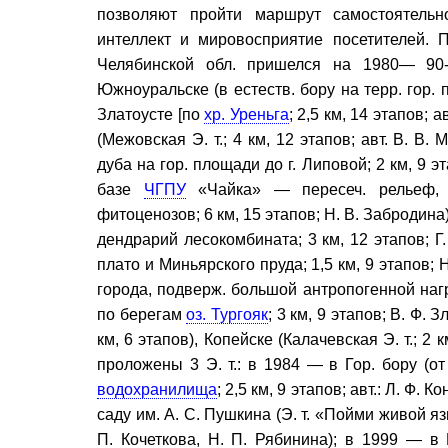
позволяют пройти маршрут самостоятельн
интеллект и мировосприятие посетителей. 
Челябинской обл. пришелся на 1980— 90
Южноуральске (в естеств. бору на терр. гор. 
Златоусте [по
хр. Уреньга
; 2,5 км, 14 этапов; 
(Межовская Э. т.; 4 км, 12 этапов; авт. В. В.
дуба на гор. площади до г. Липовой; 2 км, 9 эт
базе
ЧГПУ
«Чайка» — пересеч. рельеф, 
фитоценозов; 6 км, 15 этапов; Н. В. Забродина
дендрарий лесокомбината; 3 км, 12 этапов; Г.
плато и Миньярского пруда; 1,5 км, 9 этапов;
города, подверж. большой антропогенной нагр
по берегам
оз. Тургояк
; 3 км, 9 этапов; В. Ф.
км, 6 этапов), Копейске (Калачевская Э. т.; 2 
проложены 3 Э. т.: в 1984 — в Гор. бору (
водохранилища
; 2,5 км, 9 этапов; авт.: Л. Ф. 
саду им. А. С. Пушкина (Э. т. «Пойми живой я
П. Кочеткова, Н. П. Рябинина); в 1999 — в Г