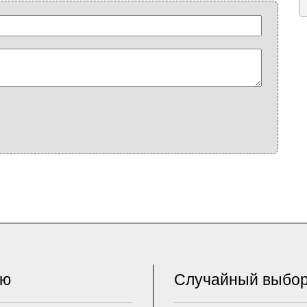
ню
Случайный выбо