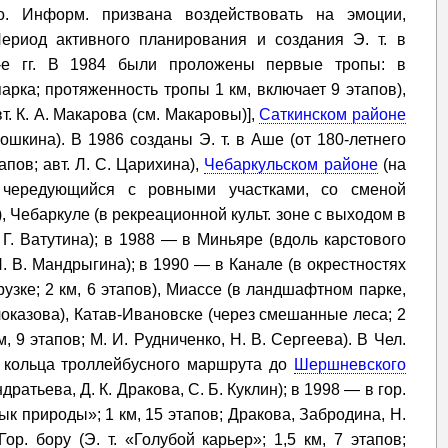
о. Информ. призвана воздействовать на эмоции,
Период активного планирования и создания Э. т. в
-е гг. В 1984 были проложены первые тропы: в
парка; протяженность тропы 1 км, включает 9 этапов),
авт. К. А. Макарова (см. Макаровы)],
Саткинском районе
 Мошкина). В 1986 созданы Э. т. в Аше (от 180-летнего
апов; авт. Л. С. Царихина),
Чебаркульском районе
(на
чередующийся с ровными участками, со сменой
), Чебаркуле (в рекреационной культ. зоне с выходом в
 Г. Ватутина); в 1988 — в Миньяре (вдоль карстового
 Н. В. Мандрыгина); в 1990 — в Канале (в окрестностях
узке; 2 км, 6 этапов), Миассе (в ландшафтном парке,
 Злоказова), Катав-Ивановске (через смешанные леса; 2
км, 9 этапов; М. И. Рудниченко, Н. В. Сергеева). В Чел.
от кольца троллейбусного маршрута до
Шершневского
Кондратьева, Д. К. Дракова, С. Б. Куклин); в 1998 — в гор.
зык природы»; 1 км, 15 этапов; Дракова, Забродина, Н.
ор. бору (Э. т. «Голубой карьер»; 1,5 км, 7 этапов;