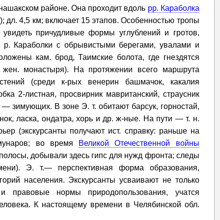
Кунашакском районе. Она проходит вдоль
рр. Караболка
н); дл. 4,5 км; включает 15 этапов. Особенностью тропы
о увидеть причудливые формы углублений и гротов,
у р. Караболки с обрывистыми берегами, увалами и
ложены кам. брод, Таимские болота, где гнездятся
 жен. монастыря). На протяжении всего маршрута
стений (среди к-рых венерин башмачок, какалия
юбка 2-листная, просвирник мавританский, страусник
54 — зимующих. В зоне Э. т. обитают барсук, горностай,
ок, ласка, ондатра, хорь и др. ж-ные. На пути — т. н.
рьер (экскурсанты получают ист. справку: раньше на
ммунаров; во время
Великой Отечественной войны
полосы, добывали здесь гипс для нужд фронта; следы
мени). Э. т.— перспективная форма образования,
егорий населения. Экскурсанты усваивают не только
и правовые нормы природопользования, учатся
человека. К настоящему времени в Челябинской обл.