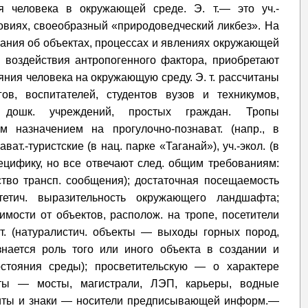
ия человека в окружающей среде. Э. т.— это уч.-
овиях, своеобразный «природоведческий ликбез». На
нания об объектах, процессах и явлениях окружающей
 воздействия антропогенного фактора, приобретают
ния человека на окружающую среду. Э. т. рассчитаны
гов, воспитателей, студентов вузов и техникумов,
 дошк. учреждений, простых граждан. Тропы
м назначением на прогулочно-познават. (напр., в
ват.-туристские (в нац. парке «Таганай»), уч.-экол. (в
пецифику, но все отвечают след. общим требованиям:
тво трансп. сообщения); достаточная посещаемость
етич. выразительность окружающего ландшафта;
мости от объектов, располож. на тропе, посетители
т. (натуралистич. объекты — выходы горных пород,
знается роль того или иного объекта в создании и
остояния среды); просветительскую — о характере
кты — мосты, магистрали, ЛЭП, карьеры, водные
. щиты и знаки — носители предписывающей информ.—