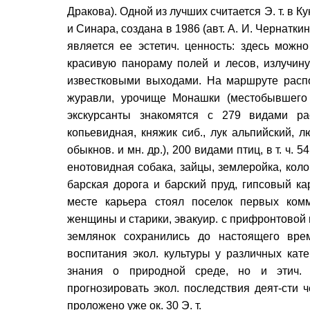
Дракова). Одной из лучших считается Э. т. в 
и Синара, создана в 1986 (авт. А. И. Чернатки
является ее эстетич. ценность: здесь можн
красивую панораму полей и лесов, излучин
известковыми выходами. На маршруте распо
журавли, урочище Монашки (местобывшего
экскурсанты знакомятся с 279 видами ра
копьевидная, княжик сиб., лук альпийский, л
обыкнов. и мн. др.), 200 видами птиц, в т. ч. 
енотовидная собака, зайцы, землеройка, колон
барская дорога и барский пруд, гипсовый ка
месте карьера стоял поселок первых ко
женщины и старики, эвакуир. с прифронтовой 
землянок сохранились до настоящего вре
воспитания экол. культуры у различных кат
знания о природной среде, но и этич. 
прогнозировать экол. последствия деят-сти 
проложено уже ок. 30 Э. т.