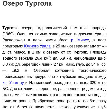
Озеро Тургояк
Тургояк
, озеро, гидрологический памятник природы
(1969). Один из самых живописных водоемов Урала.
Расположен в верх. части басс.
р. Миасс
, в вост.
предгорьях
Южного Урала
, в 25 км к северо-западу от ж.-
д. ст. Миасс, в 2 км к северу от ст. Тургояк. Площадь
2
водного зеркала 26,4 км
; дл. 6,9 км, наибольшая шир.
6,3 км; дл. береговой линии 27 км; макс. глуб. до 34 м, ср.
— 19,2 м. Озерная котловина тектонического
происхождения, приурочена к глубокой впадине между
хр. Уралтау
и Ильменский, находится на выс. 320 м по
БС. Дно котловины неровное, расчленено грядами и отд.
гольцами, к-рые возвышаются над поверхностью воды в
виде островов. Прибрежная зона развита слабо: сразу
же от берегов начинается резкое увеличение глуб.