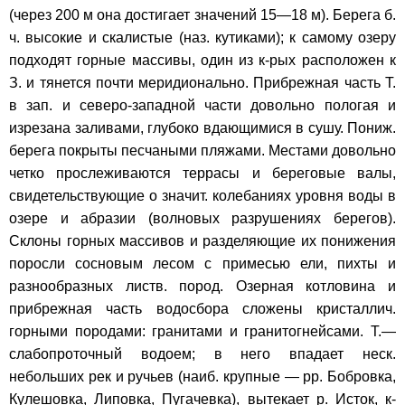
(через 200 м она достигает значений 15—18 м). Берега б.
ч. высокие и скалистые (наз. кутиками); к самому озеру
подходят горные массивы, один из к-рых расположен к
З. и тянется почти меридионально. Прибрежная часть Т.
в зап. и северо-западной части довольно пологая и
изрезана заливами, глубоко вдающимися в сушу. Пониж.
берега покрыты песчаными пляжами. Местами довольно
четко прослеживаются террасы и береговые валы,
свидетельствующие о значит. колебаниях уровня воды в
озере и абразии (волновых разрушениях берегов).
Склоны горных массивов и разделяющие их понижения
поросли сосновым лесом с примесью ели, пихты и
разнообразных листв. пород. Озерная котловина и
прибрежная часть водосбора сложены кристаллич.
горными породами: гранитами и гранитогнейсами. Т.—
слабопроточный водоем; в него впадает неск.
небольших рек и ручьев (наиб. крупные — рр. Бобровка,
Кулешовка, Липовка, Пугачевка), вытекает р. Исток, к-