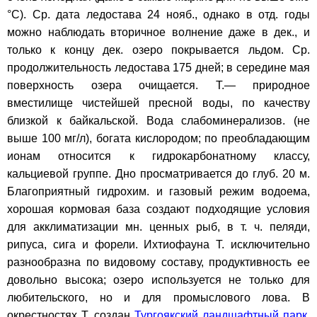
°С). Ср. дата ледостава 24 нояб., однако в отд. годы
можно наблюдать вторичное волнение даже в дек., и
только к концу дек. озеро покрывается льдом. Ср.
продолжительность ледостава 175 дней; в середине мая
поверхность озера очищается. Т.— природное
вместилище чистейшей пресной воды, по качеству
близкой к байкальской. Вода слабоминерализов. (не
выше 100 мг/л), богата кислородом; по преобладающим
ионам относится к гидрокарбонатному классу,
кальциевой группе. Дно просматривается до глуб. 20 м.
Благоприятный гидрохим. и газовый режим водоема,
хорошая кормовая база создают подходящие условия
для акклиматизации мн. ценных рыб, в т. ч. пеляди,
рипуса, сига и форели. Ихтиофауна Т. исключительно
разнообразна по видовому составу, продуктивность ее
довольно высока; озеро используется не только для
любительского, но и для промыслового лова. В
окрестностях Т. создан
Тургоякский ландшафтный парк
.