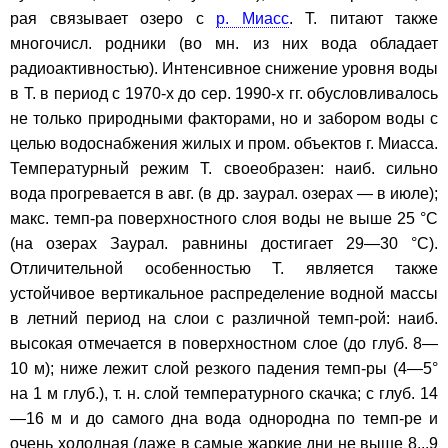
рая связывает озеро с
р. Миасс
. Т. питают также
многочисл. родники (во мн. из них вода обладает
радиоактивностью). Интенсивное снижение уровня воды
в Т. в период с 1970-х до сер. 1990-х гг. обусловливалось
не только природными факторами, но и забором воды с
целью водоснабжения жилых и пром. объектов г. Миасса.
Температурный режим Т. своеобразен: наиб. сильно
вода прогревается в авг. (в др. заурал. озерах — в июле);
макс. темп-ра поверхностного слоя воды не выше 25 °С
(на озерах Заурал. равнины достигает 29—30 °С).
Отличительной особенностью Т. является также
устойчивое вертикальное распределение водной массы
в летний период на слои с различной темп-рой: наиб.
высокая отмечается в поверхностном слое (до глуб. 8—
10 м); ниже лежит слой резкого падения темп-ры (4—5°
на 1 м глуб.), т. н. слой температурного скачка; с глуб. 14
—16 м и до самого дна вода однородна по темп-ре и
очень холодная (даже в самые жаркие дни не выше 8...9