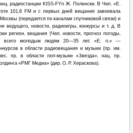
анц. радиостанции KISS-FYn Ж. Полински. В Чел. «Е.
тоте 101,6 FM и с первых дней вещания завоевала
Москвы (передается по каналам спутниковой связи) и
и ведущего, новости, радиоигры, конкурсы и т. д. В
и регион. вещания (Чел. новости, прогноз погоды,
де всего молодым людям 20—35 лет. «Е. п.» —
онкурсов в области радиовещания и музыки (пр. им.
ес. пр. в области поп-музыки «Звезда», нац. пр.
олдинга «РМГ Медиа» (дир. О. Р. Хераскова).