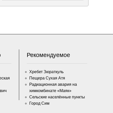
р
Рекомендуемое
Хребет Зюраткуль
еская
Пещера Сухая Атя
Радиационная авария на
вич
химкомбинате «Маяк»
Сельские населённые пункты
Город Сим