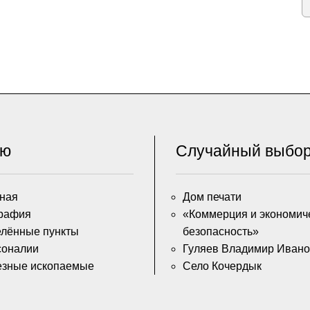
ню
Случайный выбо
ная
Дом печати
рафия
«Коммерция и экономич
лённые пункты
безопасность»
соналии
Гуляев Владимир Ивано
езные ископаемые
Село Кочердык