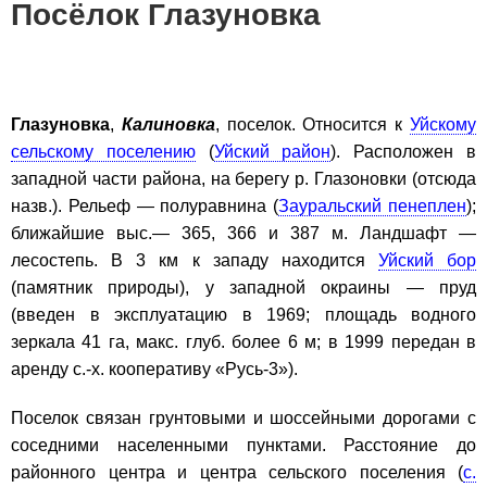
Посёлок Глазуновка
Глазуновка
,
Калиновка
, поселок. Относится к
Уйскому
сельскому поселению
(
Уйский район
). Расположен в
западной части района, на берегу р. Глазоновки (отсюда
назв.). Рельеф — полуравнина (
Зауральский пенеплен
);
ближайшие выс.— 365, 366 и 387 м. Ландшафт —
лесостепь. В 3 км к западу находится
Уйский бор
(памятник природы), у западной окраины — пруд
(введен в эксплуатацию в 1969; площадь водного
зеркала 41 га, макс. глуб. более 6 м; в 1999 передан в
аренду с.-х. кооперативу «Русь-3»).
Поселок связан грунтовыми и шоссейными дорогами с
соседними населенными пунктами. Расстояние до
районного центра и центра сельского поселения (
с.