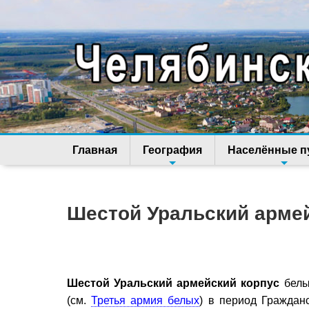
Главная
География
Населённые п
Шестой Уральский арме
Шестой Уральский армейский корпус
белы
(см.
Третья армия белых
) в период Граждан