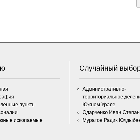
ню
Случайный выбо
ная
Административно-
рафия
территориальное делен
лённые пункты
Южном Урале
соналии
Одарченко Иван Степан
езные ископаемые
Муратов Радик Юлдыба