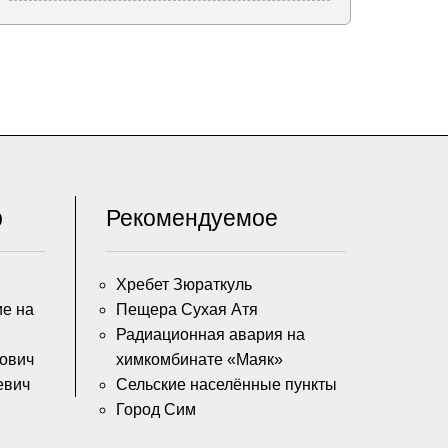
р
Рекомендуемое
Хребет Зюраткуль
ие на
Пещера Сухая Атя
Радиационная авария на
ович
химкомбинате «Маяк»
евич
Сельские населённые пункты
Город Сим