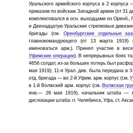
Уральского армейского корпуса в 2 корпуса 
приказом по войскам Западной армии (от 31 д
комплектовался в осн. выходцами из Оренб.,
и Двенадцатую Уральские стрелковые дивизии, 
бригады (см.
Оренбургские отдельные каз
главнокомандующего (от 13 марта 1919) 
именоваться арм.). Принял участие в вес
Уфимские операции
). В непрерывных боях то
4656 солдат, из-за больших потерь был расфо
мая 1919); 11-я Урал. див. была передана в 3-
отд. бригада — во 2-й Уфим. арм. корпус (см.
У
в 1-й Волжский арм. корпус (см.
Волжская гру
янв.— 26 мая 1919), начальник штаба — п
дислокации штаба: гг. Челябинск, Уфа, ст. Акс