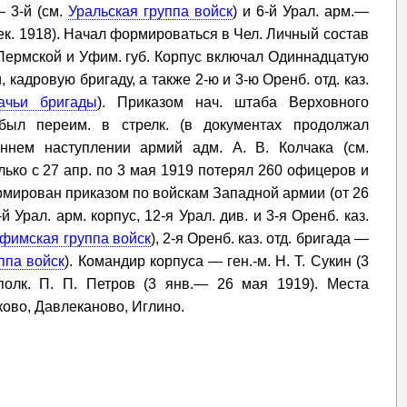
— 3-й (см.
Уральская группа войск
) и 6-й Урал. арм.—
ек. 1918). Начал формироваться в Чел. Личный состав
 Пермской и Уфим. губ. Корпус включал Одиннадцатую
кадровую бригаду, а также 2-ю и 3-ю Оренб. отд. каз.
ачьи бригады
). Приказом нач. штаба Верховного
был переим. в стрелк. (в документах продолжал
еннем наступлении армий адм. А. В. Колчака (см.
лько с 27 апр. по 3 мая 1919 потерял 260 офицеров и
рмирован приказом по войскам Западной армии (от 26
й Урал. арм. корпус, 12-я Урал. див. и 3-я Оренб. каз.
фимская группа войск
), 2-я Оренб. каз. отд. бригада —
ппа войск
). Командир корпуса — ген.-м. Н. Т. Сукин (3
олк. П. П. Петров (3 янв.— 26 мая 1919). Места
аково, Давлеканово, Иглино.