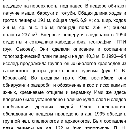
ведущее на поверхность, под навес. В пещере обитают
летучие мыши, барсуки и голуби. Общая длина ходов и
гротов пещеры 191 м, общая глуб. 6,9 м; ср. шир. ходов
2
2,9 м, ср. выс. 1,6 м; площадь пола 258 м
; объем
3
полости 237 м
. Впервые пещеру исследовали в 1954
студенты и сотрудники кафедры физ. географии ЧГПИ
(рук. Сысоев). Они сделали описание и составили
топографический план пещеры на дл. 40,3 м. В 1993—94
исслед. продолжила группа юных биологов-краеведов из
саткинского центра детско-юнош. туризма (рук. С. В.
Юровский). Во входном гроте Юж. вестибюля они
обнаружили раздробл. и обожженные кости ископаемых
ж-ных, кремневые отщепы и керамику. Ими же здесь
впервые было установлено наличие культ. слоя и следов
пребывания древних людей. След. спелеологич.
обследование пещеры проведено в авг. 1995 объедин.
группой чел. спелеологов и археологов. Был составлен
план пещеры на дл. 122 м (рук. топогруппы П. Н.