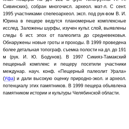
Сивинских), собран многочисл. археол. мат-л. С сент.
1995 участниками спелеоархеол. эксп. под рук-вом В. И.
Юрина в пещере ведутся планомерные комплексные
исслед. Заложены шурфы, изучен культ. слой, выявлены
следы 6 ист. эпох от палеолита до средневековья.
Обнаружены новые гроты и проходы. В 1999 проведена
более детальная топограф. съемка полости на дл. до 191
м (рук. И. Ю. Бодунов). В 1997 Сикияз-Тамакский
пещерный комплекс и пещеру посетили участники
междунар. науч. конф. «Пещерный палеолит Урала»
(
Уфа
) и дали высокую оценку природно-экол. и археол.
потенциалу этих памятников. В 1999 пещера объявлена
памятником истории и культуры Челябинской области.