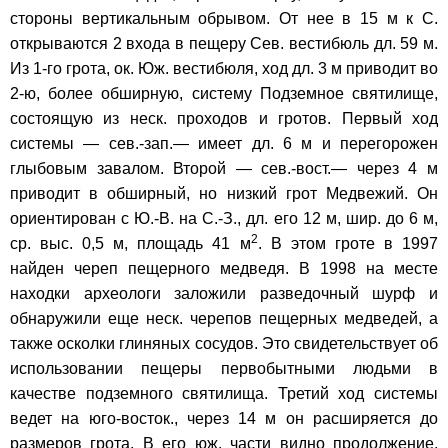
стороны вертикальным обрывом. От нее в 15 м к С.
открываются 2 входа в пещеру Сев. вестибюль дл. 59 м.
Из 1-го грота, ок. Юж. вестибюля, ход дл. 3 м приводит во
2-ю, более обширную, систему Подземное святилище,
состоящую из неск. проходов и гротов. Первый ход
системы — сев.-зап.— имеет дл. 6 м и перегорожен
глыбовым завалом. Второй — сев.-вост.— через 4 м
приводит в обширный, но низкий грот Медвежий. Он
ориентирован с Ю.-В. на С.-З., дл. его 12 м, шир. до 6 м,
2
ср. выс. 0,5 м, площадь 41 м
. В этом гроте в 1997
найден череп пещерного медведя. В 1998 на месте
находки археологи заложили разведочный шурф и
обнаружили еще неск. черепов пещерных медведей, а
также осколки глиняных сосудов. Это свидетельствует об
использовании пещеры первобытными людьми в
качестве подземного святилища. Третий ход системы
ведет на юго-восток., через 14 м он расширяется до
размеров грота. В его юж. части видно продолжение,