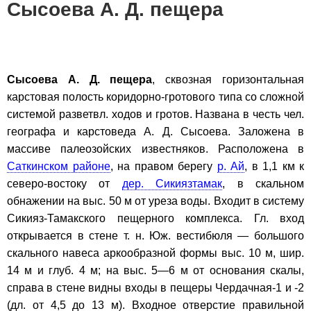
Сысоева А. Д. пещера
Сысоева А. Д. пещера
, сквозная горизонтальная
карстовая полость коридорно-гротового типа со сложной
системой разветвл. ходов и гротов. Названа в честь чел.
географа и карстоведа А. Д. Сысоева. Заложена в
массиве палеозойских известняков. Расположена в
Саткинском районе
, на правом берегу
р. Ай
, в 1,1 км к
северо-востоку от
дер. Сикиязтамак
, в скальном
обнажении на выс. 50 м от уреза воды. Входит в систему
Сикияз-Тамакского пещерного комплекса. Гл. вход
открывается в стене т. н. Юж. вестибюля — большого
скального навеса аркообразной формы выс. 10 м, шир.
14 м и глуб. 4 м; на выс. 5—6 м от основания скалы,
справа в стене видны входы в пещеры Чердачная-1 и -2
(дл. от 4,5 до 13 м). Входное отверстие правильной