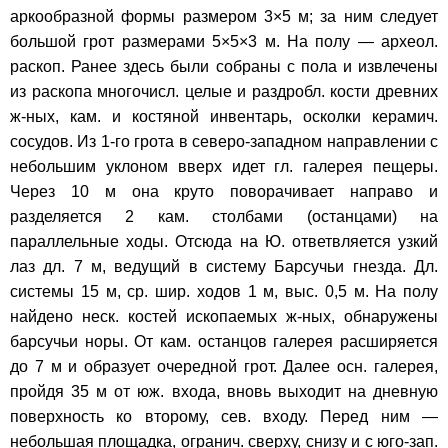
аркообразной формы размером 3×5 м; за ним следует
большой грот размерами 5×5×3 м. На полу — археол.
раскоп. Ранее здесь были собраны с пола и извлечены
из раскопа многочисл. целые и раздробл. кости древних
ж-ных, кам. и костяной инвентарь, осколки керамич.
сосудов. Из 1-го грота в северо-западном направлении с
небольшим уклоном вверх идет гл. галерея пещеры.
Через 10 м она круто поворачивает направо и
разделяется 2 кам. столбами (останцами) на
параллельные ходы. Отсюда на Ю. ответвляется узкий
лаз дл. 7 м, ведущий в систему Барсучьи гнезда. Дл.
системы 15 м, ср. шир. ходов 1 м, выс. 0,5 м. На полу
найдено неск. костей ископаемых ж-ных, обнаружены
барсучьи норы. От кам. останцов галерея расширяется
до 7 м и образует очередной грот. Далее осн. галерея,
пройдя 35 м от юж. входа, вновь выходит на дневную
поверхность ко второму, сев. входу. Перед ним —
небольшая площадка, огранич. сверху, снизу и с юго-зап.