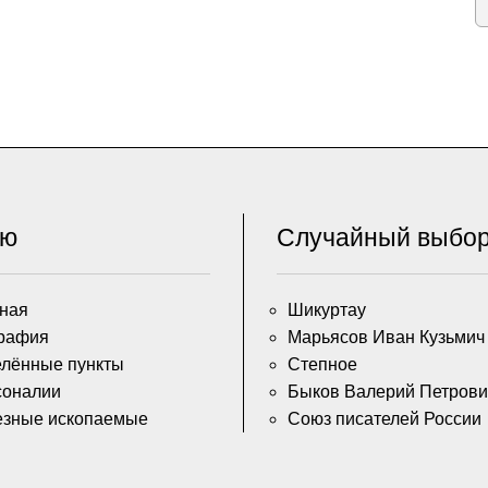
ню
Случайный выбо
ная
Шикуртау
рафия
Марьясов Иван Кузьмич
лённые пункты
Степное
соналии
Быков Валерий Петрови
езные ископаемые
Союз писателей России