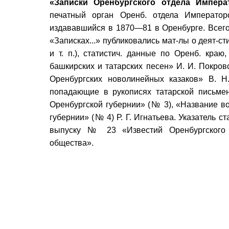
«Записки Оренбургского отдела Импера
печатный орган Оренб. отдела Императорс
издававшийся в 1870—81 в Оренбурге. Всего 
«Записках...» публиковались мат-лы о деят-ст
и т. п.), статистич. данные по Оренб. краю
башкирских и татарских песен» И. И. Покров
Оренбургских новолинейных казаков» В. Н
попадающие в рукописях татарской письмен
Оренбургской губернии» (№ 3), «Название во
губернии» (№ 4) Р. Г. Игнатьева. Указатель с
выпуску № 23 «Известий Оренбургского о
общества».