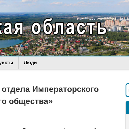
ункты
Люди
 отдела Императорского
го общества»