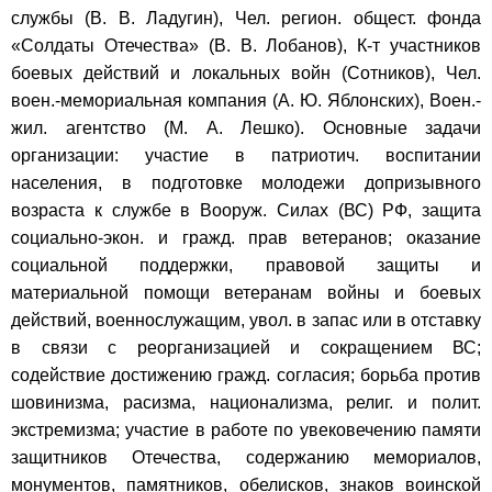
службы (В. В. Ладугин), Чел. регион. общест. фонда
«Солдаты Отечества» (В. В. Лобанов), К-т участников
боевых действий и локальных войн (Сотников), Чел.
воен.-мемориальная компания (А. Ю. Яблонских), Воен.-
жил. агентство (М. А. Лешко). Основные задачи
организации: участие в патриотич. воспитании
населения, в подготовке молодежи допризывного
возраста к службе в Вооруж. Силах (ВС) РФ, защита
социально-экон. и гражд. прав ветеранов; оказание
социальной поддержки, правовой защиты и
материальной помощи ветеранам войны и боевых
действий, военнослужащим, увол. в запас или в отставку
в связи с реорганизацией и сокращением ВС;
содействие достижению гражд. согласия; борьба против
шовинизма, расизма, национализма, религ. и полит.
экстремизма; участие в работе по увековечению памяти
защитников Отечества, содержанию мемориалов,
монументов, памятников, обелисков, знаков воинской