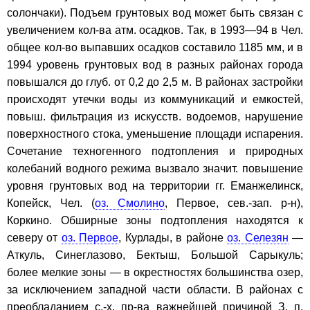
солончаки). Подъем грунтовых вод может быть связан с
увеличением кол-ва атм. осадков. Так, в 1993—94 в Чел.
общее кол-во выпавших осадков составило 1185 мм, и в
1994 уровень грунтовых вод в разных районах города
повышался до глуб. от 0,2 до 2,5 м. В районах застройки
происходят утечки воды из коммуникаций и емкостей,
повыш. фильтрация из искусств. водоемов, нарушение
поверхностного стока, уменьшение площади испарения.
Сочетание техногенного подтопления и природных
колебаний водного режима вызвало значит. повышение
уровня грунтовых вод на территории гг. Еманжелинск,
Копейск, Чел. (
оз. Смолино
, Первое, сев.-зап. р-н),
Коркино. Обширные зоны подтопления находятся к
северу от
оз. Первое
, Курлады, в районе
оз. Селезян
—
Аткуль, Синеглазово, Бектыш, Большой Сарыкуль;
более мелкие зоны — в окрестностях большинства озер,
за исключением западной части области. В районах с
преобладанием с.-х. пр-ва важнейшей причиной З. п.