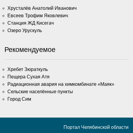
Хрусталёв Анатолий Иванович
Евсеев Трофим Яковлевич
Станция ЖД Кисегач
Озеро Урускуль
Рекомендуемое
Хребет Зюраткуль
Пещера Сухая Атя
Радиационная авария на химкомбинате «Маяк»
Сельские населённые пункты
Город Сим
Портал Челябинской области