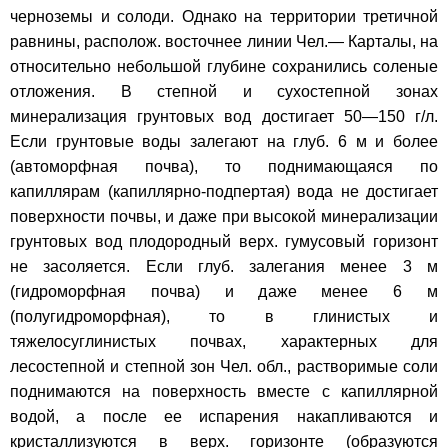
черноземы и солоди. Однако на территории третичной
равнины, располож. восточнее линии Чел.— Карталы, на
относительно небольшой глубине сохранились соленые
отложения. В степной и сухостепной зонах
минерализация грунтовых вод достигает 50—150 г/л.
Если грунтовые воды залегают на глуб. 6 м и более
(автоморфная почва), то поднимающаяся по
капиллярам (капиллярно-подпертая) вода не достигает
поверхности почвы, и даже при высокой минерализации
грунтовых вод плодородный верх. гумусовый горизонт
не засоляется. Если глуб. залегания менее 3 м
(гидроморфная почва) и даже менее 6 м
(полугидроморфная), то в глинистых и
тяжелосуглинистых почвах, характерных для
лесостепной и степной зон Чел. обл., растворимые соли
поднимаются на поверхность вместе с капиллярной
водой, а после ее испарения накапливаются и
кристаллизуются в верх. горизонте (образуются