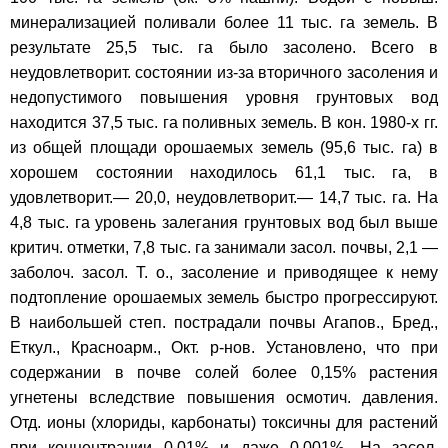
минерализацией поливали более 11 тыс. га земель. В
результате 25,5 тыс. га было засолено. Всего в
неудовлетворит. состоянии из-за вторичного засоления и
недопустимого повышения уровня грунтовых вод
находится 37,5 тыс. га поливных земель. В кон. 1980-х гг.
из общей площади орошаемых земель (95,6 тыс. га) в
хорошем состоянии находилось 61,1 тыс. га, в
удовлетворит.— 20,0, неудовлетворит.— 14,7 тыс. га. На
4,8 тыс. га уровень залегания грунтовых вод был выше
критич. отметки, 7,8 тыс. га занимали засол. почвы, 2,1 —
заболоч. засол. Т. о., засоление и приводящее к нему
подтопление орошаемых земель быстро прогрессируют.
В наибольшей степ. пострадали почвы Агапов., Бред.,
Еткул., Красноарм., Окт. р-нов. Установлено, что при
содержании в почве солей более 0,15% растения
угнетены вследствие повышения осмотич. давления.
Отд. ионы (хлориды, карбонаты) токсичны для растений
при концентрации 0,01% и даже 0,001%. На засол.