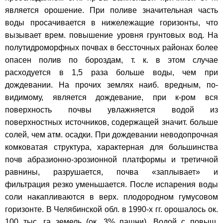
является орошение. При поливе значительная часть
воды просачивается в нижележащие горизонты, что
вызывает врем. повышение уровня грунтовых вод. На
полутидроморфных почвах в бессточных районах более
опасен полив по бороздам, т. к. в этом случае
расходуется в 1,5 раза больше воды, чем при
дождевании. На прочих землях наиб. вредным, по-
видимому, является дождевание, при к-ром вся
поверхность почвы увлажняется водой из
поверхностных источников, содержащей значит. больше
солей, чем атм. осадки. При дождевании неводопрочная
комковатая структура, характерная для большинства
почв абразионно-эрозионной платформы и третичной
равнины, разрушается, почва «заплывает» и
фильтрация резко уменьшается. После испарения воды
соли накапливаются в верх. плодородном гумусовом
горизонте. В Челябинской обл. в 1990-х гг. орошалось ок.
100 тыс. га земель (ок. 3% пашни). Водой с повыш.