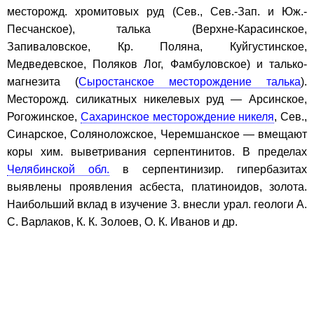
месторожд. хромитовых руд (Сев., Сев.-Зап. и Юж.-
Песчанское), талька (Верхне-Карасинское,
Запиваловское, Кр. Поляна, Куйгустинское,
Медведевское, Поляков Лог, Фамбуловское) и талько-
магнезита (
Сыростанское месторождение талька
).
Месторожд. силикатных никелевых руд — Арсинское,
Рогожинское,
Сахаринское месторождение никеля
, Сев.,
Синарское, Соляноложское, Черемшанское — вмещают
коры хим. выветривания серпентинитов. В пределах
Челябинской обл.
в серпентинизир. гипербазитах
выявлены проявления асбеста, платиноидов, золота.
Наибольший вклад в изучение З. внесли урал. геологи А.
С. Варлаков, К. К. Золоев, О. К. Иванов и др.