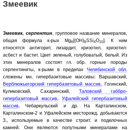
Змеевик
Змеевик
,
серпентин
, групповое название минералов,
общая формула к-рых Mg
[(OH)
SSi
O
]. К ним
6
8
4
10
относятся антигорит, лизардит, хризотил, хризотил-
асбест и бастит. Цвет зеленый, голубоватый, белый. Из
этих минералов состоят гл. обр. горные породы
серпентиниты, к-рыми в пределах
Челябинской обл.
сложены мн. гипербазитовые массивы: Варшавский,
Верблюжьегорский гипербазитовый массив
, Гогинский,
Куликовский, Сахаринский,
Таловский габбро-
гипербазитовый массив
,
Уфалейский гипербазитовый
массив
, Чебаркульский и др. На Карталинском,
Карталинском-2 и Уфалейском месторожд. добываются
3., используемые в качестве строит. и поделочных
камней. Они являются попутными минералами на