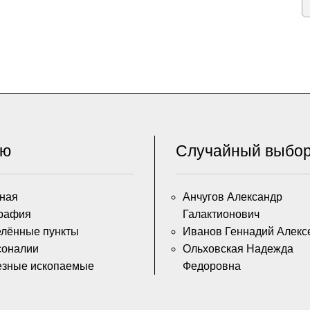
ню
Случайный выбо
ная
Анчугов Александр
рафия
Галактионович
лённые пункты
Иванов Геннадий Алекс
соналии
Ольховская Надежда
езные ископаемые
Федоровна