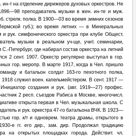
. ин-т на отделение дирижеров духовых оркестров. Не
 1896—98 преподаватель музыки в жен. ин-те и муж.
б. стрелк. полка. В 1900—03 во время зимних сезонов
Пермской губ.); во время летних — в Минеральных
м и рук. симфонического оркестра при клубе Общест.
аватель музыки в реальном уч-ще, учит. семинарии,
С.-Петербург, где набирал состав оркестра на летний
ся 2 сент. 1907. Оркестр регулярно выступал в гор.
чных гор. меропр. В марте 1917, когда в Чел. пришло
команду и батальон солдат 163-го пехотного полка,
 1918 служил воен. капельмейстером. В сент. 1917 —
Инициатор создания и рук. (авг. 1919—27) профес.
частник 2 респ. съездов Рабиса в Москве, многочисл.
ициативе открыта первая в Чел. музыкальная школа. С
оздатель и рук. оркестра 47-го батальона ВЧК. В 1923—
стью гор. к/т и одноврем. театра драмы, открытого в
 1930-е гг. его дир., зам. дир. Продолжал традицию
ра на открытых площадках города. Действит. чл.