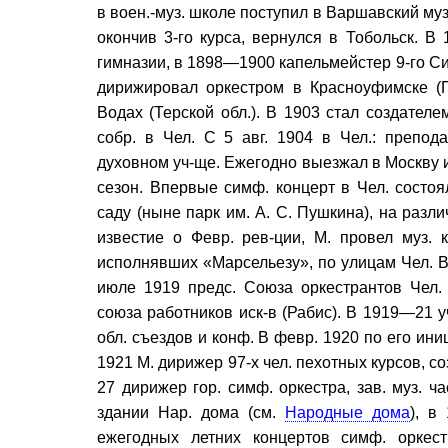
в воен.-муз. школе поступил в Варшавский муз
окончив 3-го курса, вернулся в Тобольск. В
гимназии, в 1898—1900 капельмейстер 9-го Си
дирижировал оркестром в Красноуфимске (
Водах (Терской обл.). В 1903 стал создателе
собр. в Чел. С 5 авг. 1904 в Чел.: препод
духовном уч-ще. Ежегодно выезжал в Москву и 
сезон. Впервые симф. концерт в Чел. состоял
саду (ныне парк им. А. С. Пушкина), на разли
известие о Февр. рев-ции, М. провел муз. 
исполнявших «Марсельезу», по улицам Чел. В
июле 1919 предс. Союза оркестрантов Чел. 
союза работников иск-в (Рабис). В 1919—21 у
обл. съездов и конф. В февр. 1920 по его ин
1921 М. дирижер 97-х чел. пехотных курсов, с
27 дирижер гор. симф. оркестра, зав. муз. ча
здании Нар. дома (см.
Народные дома
), в
ежегодных летних концертов симф. оркест