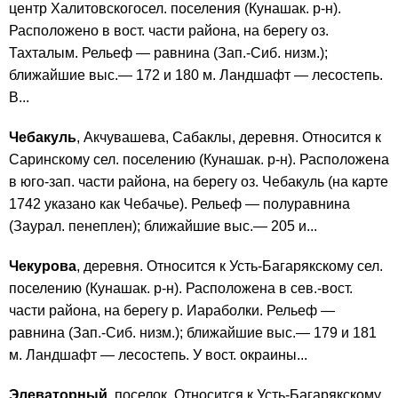
центр Халитовскогосел. поселения (Кунашак. р-н).
Расположено в вост. части района, на берегу оз.
Тахталым. Рельеф — равнина (Зап.-Сиб. низм.);
ближайшие выс.— 172 и 180 м. Ландшафт — лесостепь.
В...
Чебакуль
, Акчувашева, Сабаклы, деревня. Относится к
Саринскому сел. поселению (Кунашак. р-н). Расположена
в юго-зап. части района, на берегу оз. Чебакуль (на карте
1742 указано как Чебачье). Рельеф — полуравнина
(Заурал. пенеплен); ближайшие выс.— 205 и...
Чекурова
, деревня. Относится к Усть-Багарякскому сел.
поселению (Кунашак. р-н). Расположена в сев.-вост.
части района, на берегу р. Иараболки. Рельеф —
равнина (Зап.-Сиб. низм.); ближайшие выс.— 179 и 181
м. Ландшафт — лесостепь. У вост. окраины...
Элеваторный
, поселок. Относится к Усть-Багарякскому