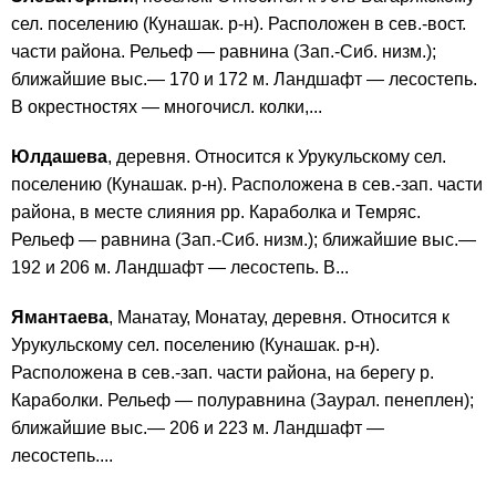
сел. поселению (Кунашак. р-н). Расположен в сев.-вост.
части района. Рельеф — равнина (Зап.-Сиб. низм.);
ближайшие выс.— 170 и 172 м. Ландшафт — лесостепь.
В окрестностях — многочисл. колки,...
Юлдашева
, деревня. Относится к Урукульскому сел.
поселению (Кунашак. р-н). Расположена в сев.-зап. части
района, в месте слияния рр. Караболка и Темряс.
Рельеф — равнина (Зап.-Сиб. низм.); ближайшие выс.—
192 и 206 м. Ландшафт — лесостепь. В...
Ямантаева
, Манатау, Монатау, деревня. Относится к
Урукульскому сел. поселению (Кунашак. р-н).
Расположена в сев.-зап. части района, на берегу р.
Караболки. Рельеф — полуравнина (Заурал. пенеплен);
ближайшие выс.— 206 и 223 м. Ландшафт —
лесостепь....