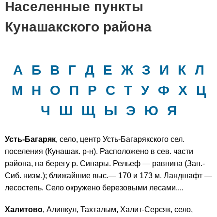
Населенные пункты
Кунашакского района
А
Б
В
Г
Д
Е
Ж
З
И
К
Л
М
Н
О
П
Р
С
Т
У
Ф
Х
Ц
Ч
Ш
Щ
Ы
Э
Ю
Я
Усть-Багаряк
, село, центр Усть-Багарякского сел.
поселения (Кунашак. р-н). Расположено в сев. части
района, на берегу р. Синары. Рельеф — равнина (Зап.-
Сиб. низм.); ближайшие выс.— 170 и 173 м. Ландшафт —
лесостепь. Село окружено березовыми лесами....
Халитово
, Алипкул, Тахталым, Халит-Серсяк, село,