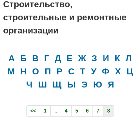
Строительство,
строительные и ремонтные
организации
А
Б
В
Г
Д
Е
Ж
З
И
К
Л
М
Н
О
П
Р
С
Т
У
Ф
Х
Ц
Ч
Ш
Щ
Ы
Э
Ю
Я
<<
1
..
4
5
6
7
8