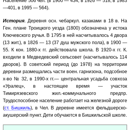
Население 506 чел. (в 1900 — 434, в 1926 — 518, в 1983
—401, в 1995 — 564).
История
. Деревня осн. чебаркул. казаками в 18 в. На
Ген. плане Троицкого уезда (1800) обозначена у истока
Ключевского ручья. В 1795 в ней насчитывалось 4 двора
(13 жит.), в 1826 — 13 (37 душ мужского пола), в 1900 —
55. К кон. 1880-х гг. действовала школа. В 1920-х гг. К.
входили в Медведевский сельсовет (насчитывалось 114
дворов). В советский период (до 1978) на территории
деревни размещались части воен. гарнизона, подсобное
х-во № 32, в 1990-х гг.— центральная усадьба совхоза
«Уралец», в настоящее время — участок
Тимирязевского жил.-коммунального предпр.
Трудоспособное население работает на железной дороге
(
ст. Бишкиль
), в Чел. В деревне имеется фельдшерско-
акушерский пункт. Дети обучаются в Бишкильской школе.