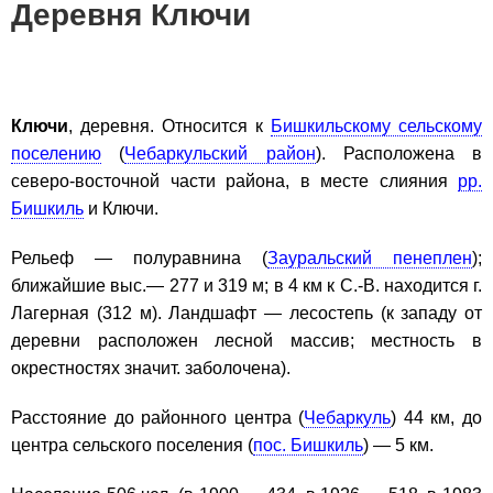
Деревня Ключи
Ключи
, деревня. Относится к
Бишкильскому сельскому
поселению
(
Чебаркульский район
). Расположена в
северо-восточной части района, в месте слияния
рр.
Бишкиль
и Ключи.
Рельеф — полуравнина (
Зауральский пенеплен
);
ближайшие выс.— 277 и 319 м; в 4 км к С.-В. находится г.
Лагерная (312 м). Ландшафт — лесостепь (к западу от
деревни расположен лесной массив; местность в
окрестностях значит. заболочена).
Расстояние до районного центра (
Чебаркуль
) 44 км, до
центра сельского поселения (
пос. Бишкиль
) — 5 км.