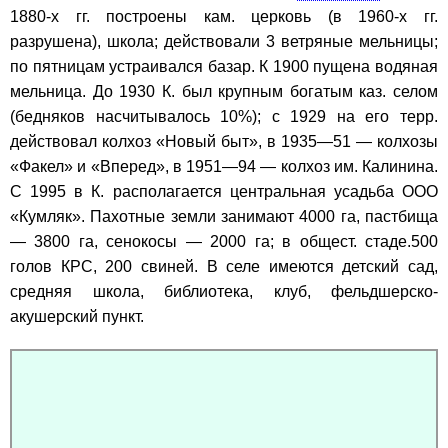
1880-х гг. построены кам. церковь (в 1960-х гг.
разрушена), школа; действовали 3 ветряные мельницы;
по пятницам устраивался базар. К 1900 пущена водяная
мельница. До 1930 К. был крупным богатым каз. селом
(бедняков насчитывалось 10%); с 1929 на его терр.
действовал колхоз «Новый быт», в 1935—51 — колхозы
«Факел» и «Вперед», в 1951—94 — колхоз им. Калинина.
С 1995 в К. располагается центральная усадьба ООО
«Кумляк». Пахотные земли занимают 4000 га, пастбища
— 3800 га, сенокосы — 2000 га; в общест. стаде.500
голов КРС, 200 свиней. В селе имеются детский сад,
средняя школа, библиотека, клуб, фельдшерско-
акушерский пункт.