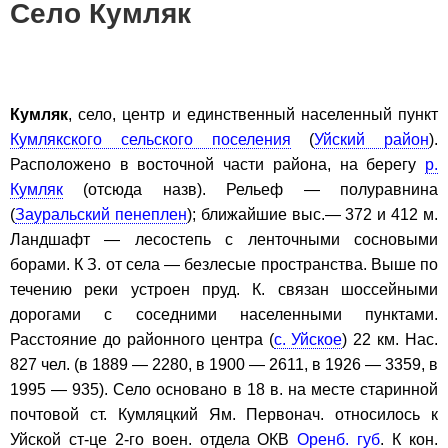
Село Кумляк
Кумляк
, село, центр и единственный населенный пункт
Кумлякского сельского поселения
(
Уйский район
).
Расположено в восточной части района, на берегу
р.
Кумляк
(отсюда назв). Рельеф — полуравнина
(
Зауральский пенеплен
); ближайшие выс.— 372 и 412 м.
Ландшафт — лесостепь с ленточными сосновыми
борами. К З. от села — безлесые пространства. Выше по
течению реки устроен пруд. К. связан шоссейными
дорогами с соседними населенными пунктами.
Расстояние до районного центра (
с. Уйское
) 22 км. Нас.
827 чел. (в 1889 — 2280, в 1900 — 2611, в 1926 — 3359, в
1995 — 935). Село основано в 18 в. на месте старинной
почтовой ст. Кумляцкий Ям. Первонач. относилось к
Уйской ст-це 2-го воен. отдела ОКВ
Оренб. губ
. К кон.