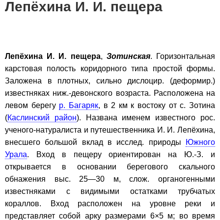
Лепёхина И. И. пещера
Лепёхина И. И. пещера
,
Зотинская
. Горизонтальная
карстовая полость коридорного типа простой формы.
Заложена в плотных, сильно дислоцир. (деформир.)
известняках ниж.-девонского возраста. Расположена на
левом берегу
р. Багаряк
, в 2 км к востоку от с. Зотина
(
Каслинский район
). Названа именем известного рос.
ученого-натуралиста и путешественника И. И. Лепёхина,
внесшего большой вклад в исслед. природы
Южного
Урала
. Вход в пещеру ориентирован на Ю.-З. и
открывается в основании берегового скального
обнажения выс. 25—30 м, слож. органогенными
известняками с видимыми остатками трубчатых
кораллов. Вход расположен на уровне реки и
представляет собой арку размерами 6×5 м; во время