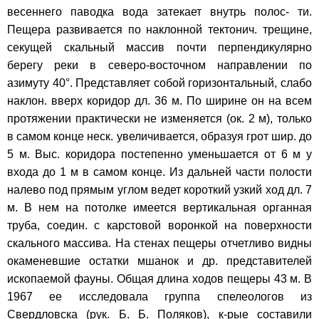
весеннего паводка вода затекает внутрь полос- ти.
Пещера развивается по наклонной тектонич. трещине,
секущей скальный массив почти перпендикулярно
берегу реки в северо-восточном направлении по
азимуту 40°. Представляет собой горизонтальный, слабо
наклон. вверх коридор дл. 36 м. По ширине он на всем
протяжении практически не изменяется (ок. 2 м), только
в самом конце неск. увеличивается, образуя грот шир. до
5 м. Выс. коридора постепенно уменьшается от 6 м у
входа до 1 м в самом конце. Из дальней части полости
налево под прямым углом ведет короткий узкий ход дл. 7
м. В нем на потолке имеется вертикальная органная
труба, соедин. с карстовой воронкой на поверхности
скального массива. На стенах пещеры отчетливо видны
окаменевшие остатки мшанок и др. представителей
ископаемой фауны. Общая длина ходов пещеры 43 м. В
1967 ее исследовала группа спелеологов из
Свердловска (рук. Б. Б. Поляков), к-рые составили