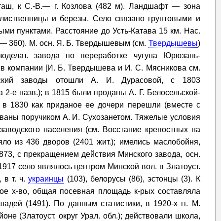
таш, к С.-В.— г. Козлова (482 м). Ландшафт — зона
лиственницы и березы. Село связано грунтовыми и
и пунктами. Расстояние до Усть-Катава 15 км. Нас.
 — 360). М. осн. Я. Б. Твердышевым (см.
Твердышевы
)
зоделат. завода по переработке чугуна Юрюзань-
в компании [И. Б. Твердышева и И. С. Мясникова см.
ский заводы отошли А. И. Дурасовой, с 1803
2-е назв.); в 1815 были проданы А. Г. Белосельской-
; в 1830 как приданое ее дочери перешли (вместе с
ованы поручиком А. И. Сухозанетом. Тяжелые условия
заводского населения (см. Восстание крепостных на
яло из 436 дворов (2401 жит.); имелись маслобойня,
873, с прекращением действия Минского завода, осн.
917 село являлось центром Минской вол. в Златоуст.
 в т. ч.
украинцы
(103), белорусы (86), эстонцы (3). К
ое х-во, общая посевная площадь к-рых составляла
адей (1491). По данным статистики, в 1920-х гг. М.
не (Златоуст. округ Урал. обл.); действовали школа,