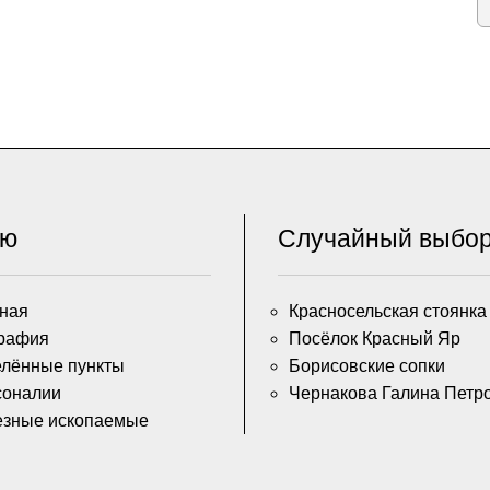
ню
Случайный выбо
ная
Красносельская стоянка
рафия
Посёлок Красный Яр
лённые пункты
Борисовские сопки
соналии
Чернакова Галина Петр
езные ископаемые