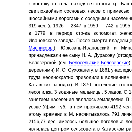
к востоку от села находятся отроги хр. Баш
светлохвойных сосновых лесов с примесью 
шоссейными дорогами с соседними населенным
319 чел. (в 1926 — 2347, в 1959 — 742, в 1995
в 1779, в период стр-ва вспомогат. желе
Ивановского завода. После смерти владельце
Мясниковы
)] Юрюзань-Ивановский и Мин
принадлежали ее сыну Н. А. Дурасову (отсюда 
Белозерской (см.
Белосельские-Белозерские
)
деревнями) И. О. Сухозанету, в 1861 унаслед
труда неоднократно приводили к волнениям 
Катавских заводах). В 1870 поселение состо
лесопилка, 3 водяные мельницы, 5 лавок. С 1
занятием населения являлось земледелие. В 1
уезде Уфим. губ.; в нем проживало 4192 чел.,
этому времени в М. насчитывалось 791 личн
2156,77 дес; имелось большое поголовье лош
являлась центром сельсовета в Катавском райо