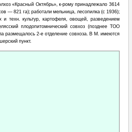
колхоз «Красный Октябрь», к-рому принадлежало 3614
ов — 821 га); работали мельница, лесопилка (с 1936);
и техн. культур, картофеля, овощей, разведением
елясский плодопитомнический совхоз (позднее ТОО
ела размещалось 2-е отделение совхоза. В М. имеются
шерский пункт.