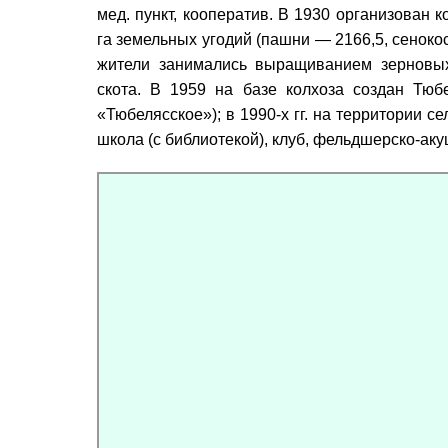
мед. пункт, кооператив. В 1930 организован 
га земельных угодий (пашни — 2166,5, сенокос
жители занимались выращиванием зерновых 
скота. В 1959 на базе колхоза создан Тюб
«Тюбелясское»); в 1990-х гг. на территории с
школа (с библиотекой), клуб, фельдшерско-аку