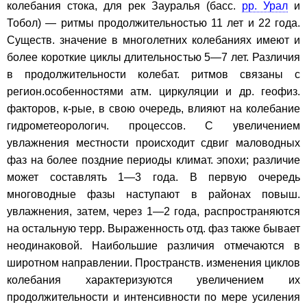
колебания стока, для рек Зауралья (басс.
рр. Урал
и
Тобол) — ритмы продолжительностью 11 лет и 22 года.
Существ. значение в многолетних колебаниях имеют и
более короткие циклы длительностью 5—7 лет. Различия
в продолжительности колебат. ритмов связаны с
регион.особенностями атм. циркуляции и др. геофиз.
факторов, к-рые, в свою очередь, влияют на колебание
гидрометеорологич. процессов. С увеличением
увлажнения местности происходит сдвиг маловодных
фаз на более поздние периоды климат. эпохи; различие
может составлять 1—3 года. В первую очередь
многоводные фазы наступают в районах повыш.
увлажнения, затем, через 1—2 года, распространяются
на остальную терр. Выраженность отд. фаз также бывает
неодинаковой. Наибольшие различия отмечаются в
широтном направлении. Пространств. изменения циклов
колебания характеризуются увеличением их
продолжительности и интенсивности по мере усиления