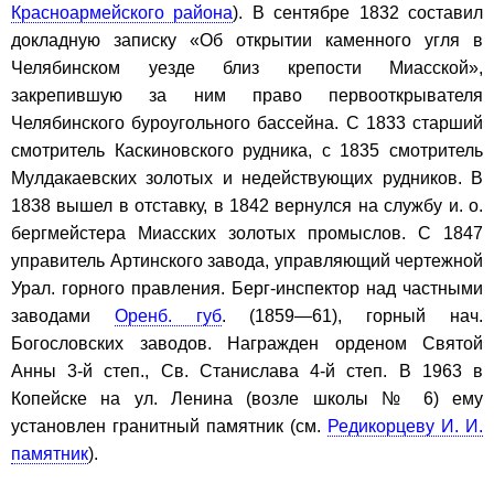
Красноармейского района
). В сентябре 1832 составил
докладную записку «Об открытии каменного угля в
Челябинском уезде близ крепости Миасской»,
закрепившую за ним право первооткрывателя
Челябинского буроугольного бассейна. С 1833 старший
смотритель Каскиновского рудника, с 1835 смотритель
Мулдакаевских золотых и недействующих рудников. В
1838 вышел в отставку, в 1842 вернулся на службу и. о.
бергмейстера Миасских золотых промыслов. С 1847
управитель Артинского завода, управляющий чертежной
Урал. горного правления. Берг-инспектор над частными
заводами
Оренб. губ
. (1859—61), горный нач.
Богословских заводов. Награжден орденом Святой
Анны 3-й степ., Св. Станислава 4-й степ. В 1963 в
Копейске на ул. Ленина (возле школы № 6) ему
установлен гранитный памятник (см.
Редикорцеву И. И.
памятник
).