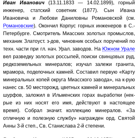
Иван Иванович
(13.11.1833 — 14.02.1899), горный
инженер, статский советник (1877). Сын Ивана
Ивановича и Любови Даниловны Романовской (см.
Романовские
). Окончил Корпус горных инженеров в С.-
Петербурге. Смотритель Миасских золотых промыслов,
механик Златоуст. з-дов, чиновник особых поручений по
техн. части при гл. нач. Урал. заводов. На
Южном Урале
вел разведку золотых россыпей, поиски свинцовых руд,
редкоземельных минералов; изучал залежи гранита,
мрамора, поделочных камней. Составил первую «Карту
минеральных копей округа Миасского завода», на к-рую
нанес св. 50 месторожд. цветных камней и минеральных
шурфов, заложил в Ильменских горах выработки (нек-
рые из них носят его имя, действуют в настоящее
время). Собрал значит. коллекцию минералов. «За
отличную и полезную службу» награжден орд. Святой
Анны 3-й степ., Св. Станислава 2-й степени.