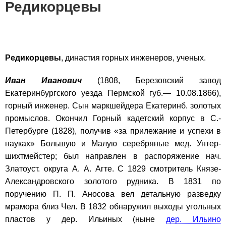
Редикорцевы
Редикорцевы
, династия горных инженеров, ученых.
Иван Иванович
(1808, Березовский завод
Екатеринбургского уезда Пермской губ.— 10.08.1866),
горный инженер. Сын маркшейдера Екатеринб. золотых
промыслов. Окончил Горный кадетский корпус в С.-
Петербурге (1828), получив «за прилежание и успехи в
науках» Большую и Малую серебряные мед. Унтер-
шихтмейстер; был направлен в распоряжение нач.
Златоуст. округа А. А. Агте. С 1829 смотритель Князе-
Александровского золотого рудника. В 1831 по
поручению П. П. Аносова вел детальную разведку
мрамора близ Чел. В 1832 обнаружил выходы угольных
пластов у дер. Ильиных (ныне
дер. Ильино