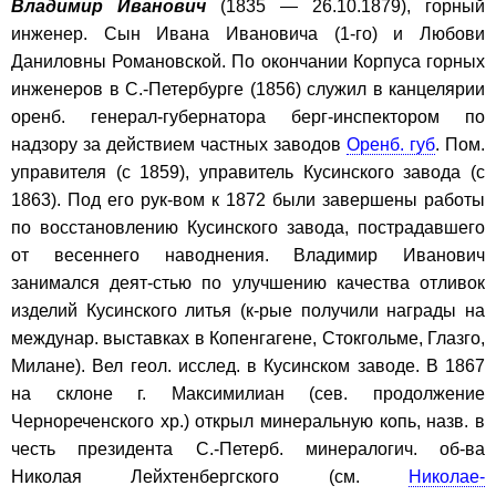
Владимир Иванович
(1835 — 26.10.1879), горный
инженер. Сын Ивана Ивановича (1-го) и Любови
Даниловны Романовской. По окончании Корпуса горных
инженеров в С.-Петербурге (1856) служил в канцелярии
оренб. генерал-губернатора берг-инспектором по
надзору за действием частных заводов
Оренб. губ
. Пом.
управителя (с 1859), управитель Кусинского завода (с
1863). Под его рук-вом к 1872 были завершены работы
по восстановлению Кусинского завода, пострадавшего
от весеннего наводнения. Владимир Иванович
занимался деят-стью по улучшению качества отливок
изделий Кусинского литья (к-рые получили награды на
междунар. выставках в Копенгагене, Стокгольме, Глазго,
Милане). Вел геол. исслед. в Кусинском заводе. В 1867
на склоне г. Максимилиан (сев. продолжение
Чернореченского хр.) открыл минеральную копь, назв. в
честь президента С.-Петерб. минералогич. об-ва
Николая Лейхтенбергского (см.
Николае-