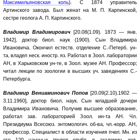
Максимильяновская копь
). С 1874 управитель
Артинского завода. Был женат на М. П. Карпинской,
сестре геолога А. П. Карпинского.
Владимир Владимирович
[20.08(1.09). 1873 — янв.
1942], доктор биол. наук (1900). Сын Владимира
Ивановича. Окончил естеств. отделение С.-Петерб. ун-
та, владел неск. иностр. яз. Работал в Зоол. лаборатории
АН, в Харьковском ун-те, в Зоол. музее АН. Профессор;
читал лекции по зоологии в высших уч. заведениях С.-
Петербурга.
Владимир Вениаминович Попов
[20.09(2.10).1902 —
3.11.1960], доктор биол. наук. Сын младшей дочери
Владимира Ивановича. Получив высшее образование,
работал зав. лабораторией Зоол. ин-та АН. Чл.
Президиума Всесоюз. энтомологич. об-ва, чл.-корр. АН,
профессор. Специалист в области изучения пчел. Мн. из
его 120 научных трудов опубл. в академич. изд.