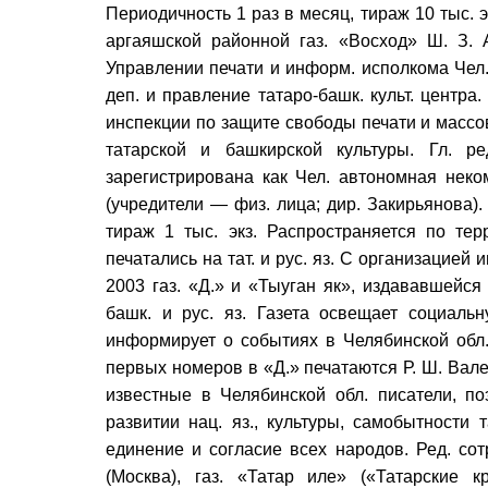
Периодичность 1 раз в месяц, тираж 10 тыс. э
аргаяшской районной газ. «Восход» Ш. З. А
Управлении печати и информ. исполкома Чел. 
деп. и правление татаро-башк. культ. центра
инспекции по защите свободы печати и массо
татарской и башкирской культуры. Гл. р
зарегистрирована как Чел. автономная нек
(учредители — физ. лица; дир. Закирьянова). 
тираж 1 тыс. экз. Распространяется по тер
печатались на тат. и рус. яз. С организацие
2003 газ. «Д.» и «Тыуган як», издававшейся 
башк. и рус. яз. Газета освещает социальн
информирует о событиях в Челябинской обл.
первых номеров в «Д.» печатаются Р. Ш. Валее
известные в Челябинской обл. писатели, по
развитии нац. яз., культуры, самобытности
единение и согласие всех народов. Ред. со
(Москва), газ. «Татар иле» («Татарские к