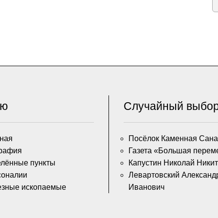
ню
Случайный выбо
ная
Посёлок Каменная Сана
рафия
Газета «Большая перем
лённые пункты
Капустин Николай Ники
соналии
Левартовский Александ
езные ископаемые
Иванович