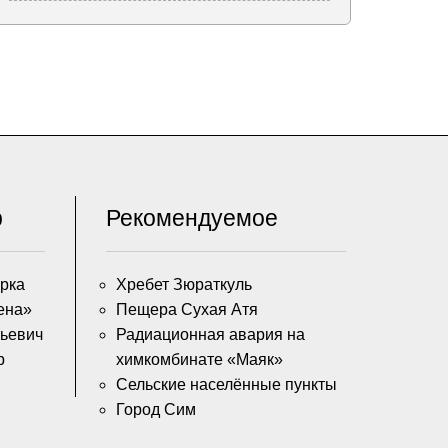
р
Рекомендуемое
рка
Хребет Зюраткуль
ена»
Пещера Сухая Атя
тьевич
Радиационная авария на
р
химкомбинате «Маяк»
Сельские населённые пункты
Город Сим