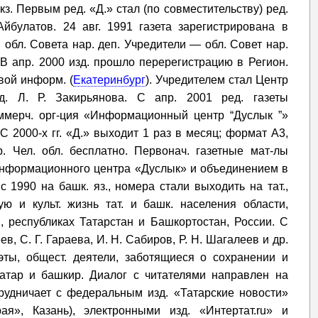
кз. Первым ред. «Д.» стал (по совместительству) ред.
йбулатов. 24 авг. 1991 газета зарегистрирована в
обл. Совета нар. деп. Учредители — обл. Совет нар.
. В апр. 2000 изд. прошло перерегистрацию в Регион.
вой информ. (
Екатеринбург
). Учредителем стал Центр
ед. Л. Р. Закирьянова. С апр. 2001 ред. газеты
оммерч. орг-ция «Информационный центр “Дуслык ”»
С 2000-х гг. «Д.» выходит 1 раз в месяц; формат А3,
р. Чел. обл. бесплатно. Первонач. газетные мат-лы
й информационного центра «Дуслык» и объединением в
с 1990 на башк. яз., номера стали выходить на тат.,
ую и культ. жизнь тат. и башк. населения области,
, республиках Татарстан и Башкортостан, России. С
в, С. Г. Гараева, И. Н. Сабиров, Р. Н. Шагалеев и др.
эты, общест. деятели, заботящиеся о сохранении и
 татар и башкир. Диалог с читателями направлен на
трудничает с федеральным изд. «Татарские новости»
рая», Казань), электронными изд. «Интертат.ru» и