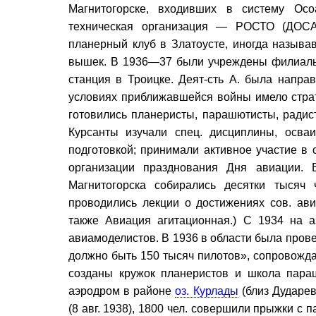
Магнитогорске, входивших в систему Осо
техническая организация — РОСТО (ДОСАА
планерный клуб в Златоусте, иногда назыв
вышек. В 1936—37 были учреждены филиалы ч
станция в Троицке. Деят-сть А. была напра
условиях приближавшейся войны имело страт
готовились планеристы, парашютисты, радист
Курсанты изучали спец. дисциплины, осваи
подготовкой; принимали активное участие в 
организации празднования Дня авиации. 
Магнитогорска собирались десятки тысяч 
проводились лекции о достижениях сов. ави
также Авиация агитационная.) С 1934 на 
авиамоделистов. В 1936 в области была пров
должно быть 150 тысяч пилотов», сопровожд
созданы кружок планеристов и школа параш
аэродром в районе
оз. Курлады
(близ Дударев
(8 авг. 1938), 1800 чел. совершили прыжки 