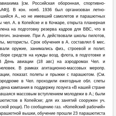
авиахима [см. Российская оборонная, спортивно-
Ф)]. В кон. нояб. 1936 был организован летно-
авшийся А., но не имевший самолетов и парашютных
ел. А. в Копейске и в Кочкаре, открыта планерная
влена на подготовку резерва кадров для ВВС, что в
егич. значение. При А. действовали школы пилотов,
ы, мотористы. Срок обучения в А. составлял 6 мес.
вали оружие, занимались физ., строевой и полит.
сборе средств на нужды возд. флота, в подготовке и
В День авиации (18 авг.) на аэродромах Чел. и
человек. В рамках агитационно-массовых меропр.
ации, показат. полеты и прыжки с парашютом. (См.
аэродроме в Чел. проходили ежегодные обл. слеты
едена кампания в поддержку лозунга «В нашей стране
авшаяся массовым вступлением молодежи в А.; были
ютистов в Копейске; для их занятий сооружен уч.
ской рощи). По сообщению газ. «Копейский рабочий»
с парашютной вышки, обучение прошли 23 парашютиста