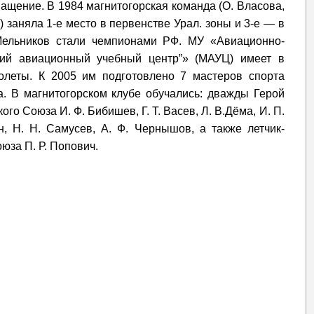
щение. В 1984 магнитогорская команда (О. Власова,
в) заняла 1-е место в первенстве Урал. зоны и 3-е — в
Мельников стали чемпионами РФ. МУ «Авиационно-
ский авиационный учебный центр”» (МАУЦ) имеет в
олеты. К 2005 им подготовлено 7 мастеров спорта
а. В магнитогорском клубе обучались: дважды Герой
го Союза И. Ф. Бибишев, Г. Т. Васев, Л. В.Дёма, И. П.
н, Н. Н. Самусев, А. Ф. Чернышов, а также летчик-
юза П. Р. Попович.