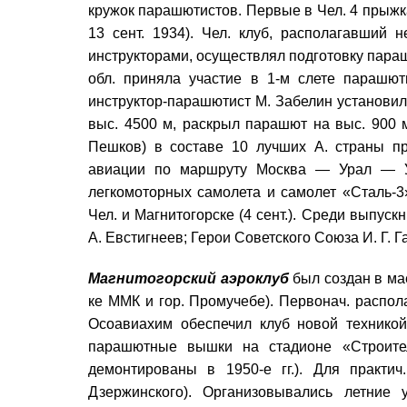
кружок парашютистов. Первые в Чел. 4 прыж
13 сент. 1934). Чел. клуб, располагавший
инструкторами, осуществлял подготовку парашю
обл. приняла участие в 1-м слете парашют
инструктор-парашютист М. Забелин установил
выс. 4500 м, раскрыл парашют на выс. 900 м
Пешков) в составе 10 лучших А. страны пр
авиации по маршруту Москва — Урал — У
легкомоторных самолета и самолет «Сталь-3
Чел. и Магнитогорске (4 сент.). Среди выпуск
А. Евстигнеев; Герои Советского Союза И. Г. Га
Магнитогорский аэроклуб
был создан в мае
ке ММК и гор. Промучебе). Первонач. распол
Осоавиахим обеспечил клуб новой технико
парашютные вышки на стадионе «Строител
демонтированы в 1950-е гг.). Для практич
Дзержинского). Организовывались летние 