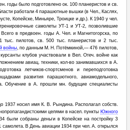
ен. годы было подготовлено ок. 100 планеристов и св.
бласти работали 4 парашютные вышки (в Чел., Каслях,
усте, Копейске, Миньяре, Троицке и др.). К 1940 у чел.
 тренировочные самолеты УТ-1 и УТ-2, позволившие
 Всего в предвоен. годы А. Чел. и Магнитогорска, по
1 тыс. пилотов, св. 500 тыс. планеристов и 2 тыс.
й войны
, по данным М. Н. Потёмкиной,— 476 пилотов,
 курсанты клубов участвовали в Вел. Отеч. войне как
ложнением авиац. техники, кол-во занимавшихся в А.
одготовка летчиков-спортсменов и переподготовка
ощадками развития парашютного, авиамодельного,
та. Обучение в А. прошли мн. будущие специалисты
о 1937 носил имя К. В. Рындина. Располагал собств.
нопропагандистскими целями в насел. пункты
Южного
1934 были собраны деньги в Копейске на постройку 3
 самолета. В День авиации 1934 при чел. А. открылся