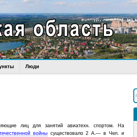
ункты
Люди
иняющие лиц для занятий авиатехн. спортом. На
течественной войны
существовало 2 А.— в Чел. и