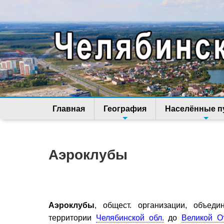
Главная
География
Населённые п
Аэроклубы
Аэроклубы
, общест. организации, объед
территории
Челябинской обл.
до
Великой О