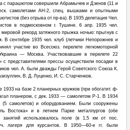
ка с парашютом совершили Абрамычев и Дзенов (11 и
 неск. самолетами АН-2, спец. вышками и опытными
тистов (без отрыва от пр-ва). В 1935 делетация Чел.
истов в подмосковном г. Тушине. 6 апр. 1935 чел.
 мировой рекорд затяжного прыжка ночью: прыгнув с
. В сентябре 1935 чел. клуб (летчики Непорожнев и
инял участие во Всесоюз. перелете легкомоторной
краина — Москва. Участвовавшие в перелете 22
» с представителями прессы осуществили посадки в
ников чел. А. были дважды Герой Советского Союза К.
зизуллин, В. Д. Луценко, И. С. Старченков.
 1933 на базе 2 планерных кружков (при обогатит. ф-
агал планером, с дек. 1933 — самолетом Р-1. В 1934
й (5 самолетов) и оборудованием. Были сооружены
ь Востока» и в летнем Парке металлургов (обе
. занятий использовалось поле (в 1,5 км от пос.
уч. лагеря для курсантов. В 1950—60-е гг. были