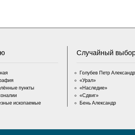
ню
Случайный выбо
ная
Голубев Петр Александ
рафия
«Урал»
лённые пункты
«Наследие»
соналии
«Сдвиг»
езные ископаемые
Бень Александр