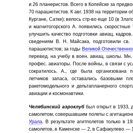
и 26 планеристов. Всего в Копейске за предво
70 парашютистов. К авг. 1938 на территории о
Кургане, Сатке); велось стр-во еще 10 (в Злато
и магнитогорского А. появились скоростные
улучшить качество подготовки авиац. кадров.
сведениям В. Н. Майсака, подготовили св. 
парашютистов; за годы
Великой Отечественно
перевед. на учебу в воен. авиац. школы. Мн.
профес. авиаторы. После войны, в связи с ус
сократилось. А., где была организована п
летчиков запаса, оставались базовыми пл
ракетомодельного и дельтапланерного спор
авиации и космонавтики.
Челябинский аэроклуб
был открыт в 1933, д
самолетом, совершавшим полеты с агитацион
Урала
. В результате агитполетов только в 
самолетов, в Каменске — 2, в Сафакулево — 1