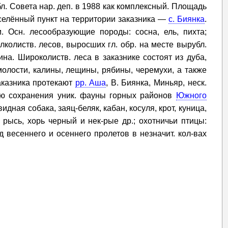
л. Совета нар. деп. в 1988 как комплексный. Площадь
аселённый пункт на территории заказника —
с. Биянка
.
м. Осн. лесообразующие породы: сосна, ель, пихта;
лколиств. лесов, выросших гл. обр. на месте вырубл.
ина. Широколиств. леса в заказнике состоят из дуба,
молости, калины, лещины, рябины, черемухи, а также
аказника протекают
рр. Аша
, В. Биянка, Миньяр, неск.
лью сохранения уник. фауны горных районов
Южного
видная собака, заяц-беляк, кабан, косуля, крот, куница,
, рысь, хорь черный и нек-рые др.; охотничьи птицы:
д весеннего и осеннего пролетов в незначит. кол-вах