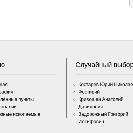
ню
Случайный выбо
ная
Костарев Юрий Николае
рафия
Фостирий
лённые пункты
Кривошей Анатолий
соналии
Давидович
езные ископаемые
Задорожный Григорий
Иосифович