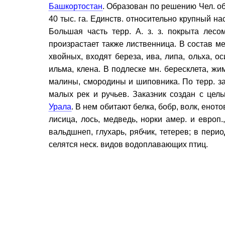
Башкортостан
. Образован по решению Чел. об
40 тыс. га. Единств. относительно крупный н
Большая часть терр. А. з. з. покрыта лесо
произрастает также лиственница. В состав ме
хвойных, входят береза, ива, липа, ольха, ос
ильма, клена. В подлеске мн. бересклета, жи
малины, смородины и шиповника. По терр. з
малых рек и ручьев. Заказник создан с це
Урала
. В нем обитают белка, бобр, волк, еното
лисица, лось, медведь, норки амер. и европ.
вальдшнеп, глухарь, рябчик, тетерев; в перио
селятся неск. видов водоплавающих птиц.