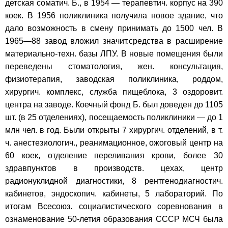
детская соматич. Б., в 1954 — терапевтич. корпус на 390
коек. В 1956 поликлиника получила новое здание, что
дало возможность в смену принимать до 1500 чел. В
1965—88 завод вложил значит.средства в расширение
материально-техн. базы ЛПУ. В новые помещения были
переведены стоматология, жен. консультация,
физиотерапия, заводская поликлиника, роддом,
хирургич. комплекс, служба пищеблока, 3 оздоровит.
центра на заводе. Коечный фонд Б. был доведен до 1105
шт. (в 25 отделениях), посещаемость поликлиники — до 1
млн чел. в год. Были открыты 7 хирургич. отделений, в т.
ч. анестезиологич., реанимационное, ожоговый центр на
60 коек, отделение переливания крови, более 30
здравпунктов в производств. цехах, центр
радионуклидной диагностики, 8 рентгенодиагностич.
кабинетов, эндоскопич. кабинеты, 5 лабораторий. По
итогам Всесоюз. социалистического соревнования в
ознаменование 50-летия образования СССР МСЧ была