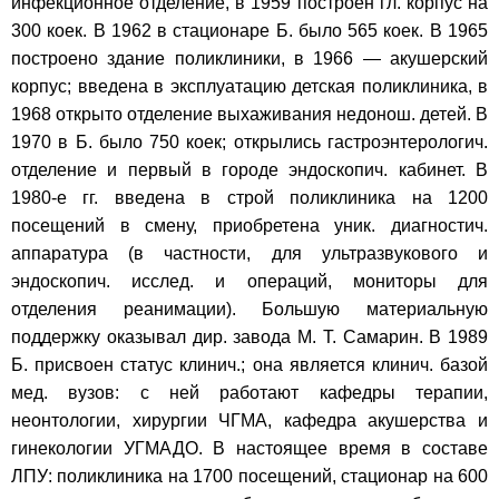
инфекционное отделение, в 1959 построен гл. корпус на
300 коек. В 1962 в стационаре Б. было 565 коек. В 1965
построено здание поликлиники, в 1966 — акушерский
корпус; введена в эксплуатацию детская поликлиника, в
1968 открыто отделение выхаживания недонош. детей. В
1970 в Б. было 750 коек; открылись гастроэнтерологич.
отделение и первый в городе эндоскопич. кабинет. В
1980-е гг. введена в строй поликлиника на 1200
посещений в смену, приобретена уник. диагностич.
аппаратура (в частности, для ультразвукового и
эндоскопич. исслед. и операций, мониторы для
отделения реанимации). Большую материальную
поддержку оказывал дир. завода М. Т. Самарин. В 1989
Б. присвоен статус клинич.; она является клинич. базой
мед. вузов: с ней работают кафедры терапии,
неонтологии, хирургии ЧГМА, кафедра акушерства и
гинекологии УГМАДО. В настоящее время в составе
ЛПУ: поликлиника на 1700 посещений, стационар на 600