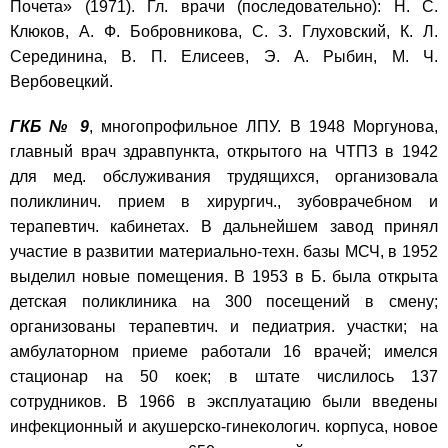
Почета» (1971). Гл. врачи (последовательно): Н. С.
Клюков, А. Ф. Бобровникова, С. З. Глуховский, К. Л.
Серединина, В. П. Елисеев, Э. А. Рыбин, М. Ч.
Вербовецкий.
ГКБ № 9
, многопрофильное ЛПУ. В 1948 Моргунова,
главный врач здравпункта, открытого на ЧТПЗ в 1942
для мед. обслуживания трудящихся, организовала
поликлинич. прием в хирургич., зубоврачебном и
терапевтич. кабинетах. В дальнейшем завод принял
участие в развитии материально-техн. базы МСЧ, в 1952
выделил новые помещения. В 1953 в Б. была открыта
детская поликлиника на 300 посещений в смену;
организованы терапевтич. и педиатрия. участки; на
амбулаторном приеме работали 16 врачей; имелся
стационар на 50 коек; в штате числилось 137
сотрудников. В 1966 в эксплуатацию были введены
инфекционный и акушерско-гинекологич. корпуса, новое