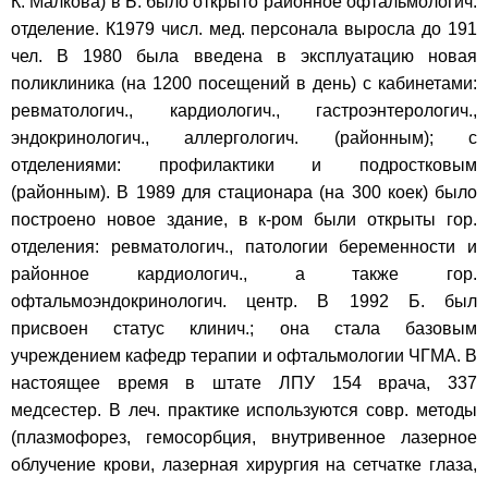
К. Малкова) в Б. было открыто районное офтальмологич.
отделение. К1979 числ. мед. персонала выросла до 191
чел. В 1980 была введена в эксплуатацию новая
поликлиника (на 1200 посещений в день) с кабинетами:
ревматологич., кардиологич., гастроэнтерологич.,
эндокринологич., аллергологич. (районным); с
отделениями: профилактики и подростковым
(районным). В 1989 для стационара (на 300 коек) было
построено новое здание, в к-ром были открыты гор.
отделения: ревматологич., патологии беременности и
районное кардиологич., а также гор.
офтальмоэндокринологич. центр. В 1992 Б. был
присвоен статус клинич.; она стала базовым
учреждением кафедр терапии и офтальмологии ЧГМА. В
настоящее время в штате ЛПУ 154 врача, 337
медсестер. В леч. практике используются совр. методы
(плазмофорез, гемосорбция, внутривенное лазерное
облучение крови, лазерная хирургия на сетчатке глаза,