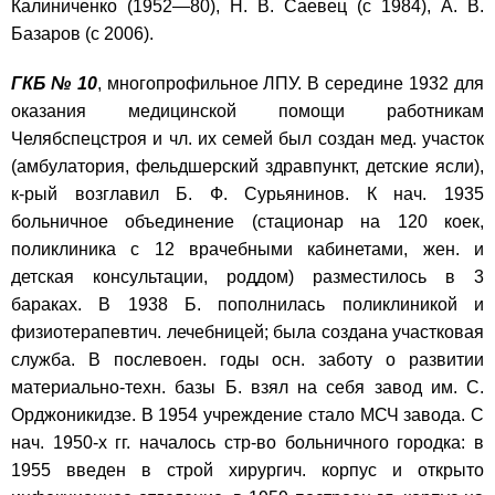
Калиниченко (1952—80), Н. В. Саевец (с 1984), А. В.
Базаров (с 2006).
ГКБ № 10
, многопрофильное ЛПУ. В середине 1932 для
оказания медицинской помощи работникам
Челябспецстроя и чл. их семей был создан мед. участок
(амбулатория, фельдшерский здравпункт, детские ясли),
к-рый возглавил Б. Ф. Сурьянинов. К нач. 1935
больничное объединение (стационар на 120 коек,
поликлиника с 12 врачебными кабинетами, жен. и
детская консультации, роддом) разместилось в 3
бараках. В 1938 Б. пополнилась поликлиникой и
физиотерапевтич. лечебницей; была создана участковая
служба. В послевоен. годы осн. заботу о развитии
материально-техн. базы Б. взял на себя завод им. С.
Орджоникидзе. В 1954 учреждение стало МСЧ завода. С
нач. 1950-х гг. началось стр-во больничного городка: в
1955 введен в строй хирургич. корпус и открыто