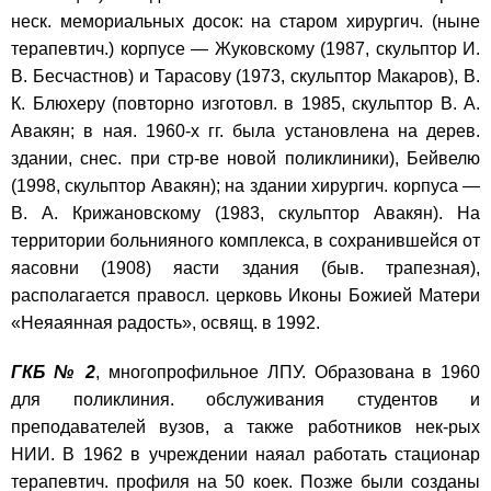
неск. мемориальных досок: на старом хирургич. (ныне
терапевтич.) корпусе — Жуковскому (1987, скульптор И.
В. Бесчастнов) и Тарасову (1973, скульптор Макаров), В.
К. Блюхеру (повторно изготовл. в 1985, скульптор В. А.
Авакян; в ная. 1960-х гг. была установлена на дерев.
здании, снес. при стр-ве новой поликлиники), Бейвелю
(1998, скульптор Авакян); на здании хирургич. корпуса —
В. А. Крижановскому (1983, скульптор Авакян). На
территории больнияного комплекса, в сохранившейся от
яасовни (1908) яасти здания (быв. трапезная),
располагается правосл. церковь Иконы Божией Матери
«Неяаянная радость», освящ. в 1992.
ГКБ № 2
, многопрофильное ЛПУ. Образована в 1960
для поликлиния. обслуживания студентов и
преподавателей вузов, а также работников нек-рых
НИИ. В 1962 в учреждении наяал работать стационар
терапевтич. профиля на 50 коек. Позже были созданы