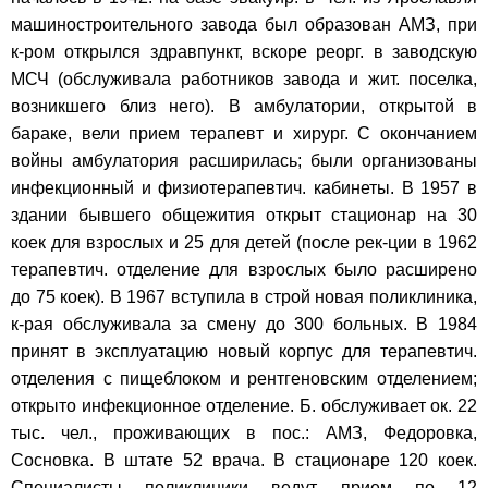
машиностроительного завода был образован АМЗ, при
к-ром открылся здравпункт, вскоре реорг. в заводскую
МСЧ (обслуживала работников завода и жит. поселка,
возникшего близ него). В амбулатории, открытой в
бараке, вели прием терапевт и хирург. С окончанием
войны амбулатория расширилась; были организованы
инфекционный и физиотерапевтич. кабинеты. В 1957 в
здании бывшего общежития открыт стационар на 30
коек для взрослых и 25 для детей (после рек-ции в 1962
терапевтич. отделение для взрослых было расширено
до 75 коек). В 1967 вступила в строй новая поликлиника,
к-рая обслуживала за смену до 300 больных. В 1984
принят в эксплуатацию новый корпус для терапевтич.
отделения с пищеблоком и рентгеновским отделением;
открыто инфекционное отделение. Б. обслуживает ок. 22
тыс. чел., проживающих в пос.: АМЗ, Федоровка,
Сосновка. В штате 52 врача. В стационаре 120 коек.
Специалисты поликлиники ведут прием по 12