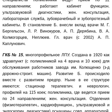
направлениям; работают кабинет функцион.
ультразвуковой диагностики, жен. консультация,
лабораторная служба, зубоврачебный и зубопротезный
кабинеты. В становление Б. внесли вклад врачи М. Г.
Бергельсон, Л. Р. Винокуров, А. П. Дерябина, В. А.
Колмогорцев, Неплюев. Гл. врач (с 2002) А. П.
Каплунович.
ГКБ № 15
, многопрофильное ЛПУ. Создана в 1920 как
здравпункт (с поликлиникой на 4 врача и 10 коек) для
обслуживания работников завода им. Колющенко (з-д
дорожно-строит. машин). Развитие Б. происходило
вместе с развитием предпр. Ныне в ее структуре
имеются: стационар терапевтич. и неврологич.
профилей на 115 коек; поликлиника, где ведется прием
по 24 направлениям; жен. консультация. Отделения
(физиотерапевтич., кардиофункцион., ультразвуковой и
эндоскопич. диагностики) оснащены совр. аппаратурой,