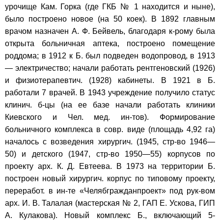
урочище Кам. Горка (где ГКБ № 1 находится и ныне),
было построено новое (на 50 коек). В 1892 главным
врачом назначен А. Ф. Бейвель, благодаря к-рому была
открыта больничная аптека, построено помещение
роддома; в 1912 к Б. был подведен водопровод, в 1913
— электричество; начали работать рентгеновский (1926)
и физиотерапевтич. (1928) кабинеты. В 1921 в Б.
работали 7 врачей. В 1943 учреждение получило статус
клинич. б-цы (на ее базе начали работать клиники
Киевского и Чел. мед. ин-тов). Формирование
больничного комплекса в совр. виде (площадь 4,92 га)
началось с возведения хирургич. (1945, стр-во 1946—
50) и детского (1947, стр-во 1950—55) корпусов по
проекту арх. К. Д. Евтеева. В 1973 на территории Б.
построен новый хирургич. корпус по типовому проекту,
переработ. в ин-те «Челябгражданпроект» под рук-вом
арх. И. В. Талалая (мастерская № 2, ГАП Е. Ускова, ГИП
А. Кулакова). Новый комплекс Б., включающий 5-