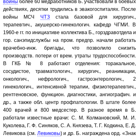
войны
более 60 медработников Б. участвовали в боевых
действиях, десятки трудились в эвакогоспиталях. После
войны МСЧ
ЧТЗ
стала базовой для хирургич.,
терапевтич., акушерско-гинекологич. кафедр ЧГМИ. В
1960-е гг. по инициативе коллектива Б., горздравотдела и
гор. санэпидслужбы на пром. предпр. начали работать
врачебно-инж. бригады, что позволило снизить
производств. потери от врем. утраты трудоспособности.
В ГКБ № 8 работают отделения: торакальное,
сосудистое, травматологич., хирургич., реанимации,
онкологич., нефрологич., гастроэнтерологич., 2
гинекологич., интенсивной терапии, физиотерапевтич.,
рентгеновское, функцион. диагностики, ангиографич. и
др., а также обл. центр профпатологии. В штате более
400 врачей и 800 медсестер. В разное время в Б.
работали известные врачи: С. М. Колмановский, М. И.
Куколева, Г. Ф. Синяков, С. А. Князева, Т. Г. Кодкина, Е. Д.
Левикова (см.
Левиковы
) и др. Б. награждена орд. «Знак