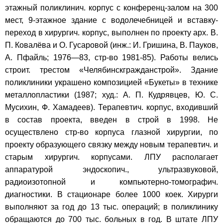
этажный поликлинич. корпус с конференц-залом на 300
мест, 9-этажное здание с водолечебницей и вставку-
переход в хирургич. корпус, выполнен по проекту арх. В.
П. Ковалёва и О. Гусаровой (инж.: И. Гришина, В. Пауков,
А. Пфайль; 1976—83, стр-во 1981-85). Работы велись
строит. трестом «Челябинскгражданстрой». Здание
поликлиники украшено композицией «Букеты» в технике
металлопластики (1987; худ.: А. П. Кудрявцев, Ю. С.
Мусихин, Ф. Хамадеев). Терапевтич. корпус, входивший
в состав проекта, введен в строй в 1998. Не
осуществлено стр-во корпуса глазной хирургии, по
проекту образующего связку между новым терапевтич. и
старым хирургич. корпусами. ЛПУ располагает
аппаратурой эндоскопич., ультразвуковой,
радиоизотопной и компьютерно-томографич.
диагностики. В стационаре более 1000 коек. Хирурги
выполняют за год до 13 тыс. операций; в поликлинику
обращаются до 700 тыс. больных в год. В штате ЛПУ