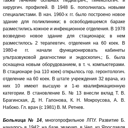
также лечение больных педиатрич., гинекологич. и
хирургич. профилей. В 1948 Б. пополнилась новыми
специалистами. В нач. 1960-х гг. было построено новое
здание для поликлиники; в освободившемся бараке
разместились кожное и инфекционное отделения. В 1978
возведено новое здание для стационара; в нем
разместилось 2 терапевтич. отделения на 60 коек. В
1980-е гг. начали функционировать кабинеты
ультразвуковой диагностики и эндоскопич.; Б. была
оснащена новым оборудованием, в т. ч. компьютерами.
В стационаре (на 110 коек) открылось гор. геронтологич.
отделение на 60 коек. В штате учреждения 32 врача, из
них 10 имеют высшую и 1-ю квалификационную
категории. В становление Б. № 13 внесли вклад Т. В.
Брагинская, Д. Н. Гапонова, К. Н. Мокроусова, А. В.
Набоко. Гл. врач (с 1981) В. М. Ретнев.
Больница № 14
, многопрофильное ЛПУ. Развитие Б.
началось в 1942: на базе эвакуир. в Чел. из Ярославля