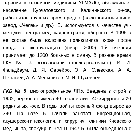
терапии и семейной медицины УГМАДО; обслуживает
население Курчатовского и Калининского р-нов,
работников крупных пром. предпр. (электролитный цинк.
завод, «Челак» и др.). Б. используется в качестве уч.-
методич. центра мед. кадров гражд. обороны. В 1996 в
ее состав была включена поликлиника, к-рая после
ввода в эксплуатацию (февр. 2000) 1-й очереди
принимает до 1200 больных в смену. В разное время
ГКБ № 4 возглавляли (последовательно): И. И.
Фельдбаум, Д. Я. Серебро, Э. А. Олевская, А. А.
Неплюев, А. А. Меньшиков, М. И. Шуховцев.
ГКБ № 5
, многопрофильное ЛПУ. Введена в строй в
1932; первонач. имела 40 терапевтич., 40 хирургич. и 20
родильных коек. В годы войны коечный фонд вырос до
240. На базе Б. начали работать инфекционная,
акушерско-гинекологич. и хирургич. клиники Киевского
мед. ин-та, эвакуир. в Чел. В 1947 Б. была объединена с