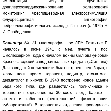
имплантация искусств. хрусталика,
допплерэхокардиосканирование, холтеровский
мониторинг, чреспищеводная электростимуляция,
флуоресцентная ангиография,
нейроэлектрофизиологич. исслед.). Гл. врач (с 1979) Н.
И. Слободенюк.
Больница № 13
, многопрофильное ЛПУ. Развитие Б.
началось в июне 1941 с мед. пункта в пос.
Смолеозерном, куда с началом войны был эвакуирован
Краснозаводский завод сигнальных средств («Сигнал»).
Для заводской поликлиники был построен спец. барак, в
к-ром вели прием терапевт, педиатр, стоматолог,
дерматолог и хирург. В 1943 построено новое здание
барачного типа, где разместились поликлиника и
терапевтич. отделение на 30 коек; в отд. бараке —
аптека и кабинеты (рентгеновский, физиотерапии,
зубопротезный). В терапевтич. отделении проводилось