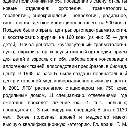
здание поликлиники на 650 посещений в смену; открыты
новые отделения: ортопедич., травматологич.,
терапевтич., эндокринологич., неврологич., родильное,
гинекологич., детское инфекционное (всего на 500 коек).
Позднее были открыты центры: ортопедотравматологич.
и восстановит. хирургии на 160 коек (из них 55 — для
детей). Начал работать круглосуточный травматологич.
пункт, открылись гор. консультативный ортопедич. прием
для детей и взрослых и обл. лаборатория консервации
аллогенных тканей, впоследствии преобразов. в биомед.
центр. В 1988 на базе Б. были созданы перинатальный
центр и головной мед. информационно-вычислит. центр.
К 2001 ЛПУ располагало стационаром на 750 коек,
родильным домом, 11 специализир. отделениями, где
ежегодно проходят лечение ок. 15 тыс. больных;
проводится ок. 3 тыс. хирургич. операций. В штате 1130
чел.; более половины врачей и медсестер имеют
высшую квалификационную категорию. Гл. врачи: Т. М.