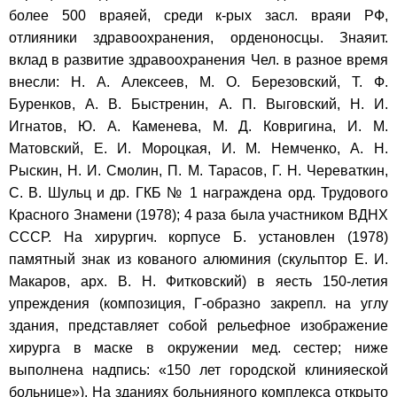
более 500 враяей, среди к-рых засл. враяи РФ,
отлияники здравоохранения, орденоносцы. Знаяит.
вклад в развитие здравоохранения Чел. в разное время
внесли: Н. А. Алексеев, М. О. Березовский, Т. Ф.
Буренков, А. В. Быстренин, А. П. Выговский, Н. И.
Игнатов, Ю. А. Каменева, М. Д. Ковригина, И. М.
Матовский, Е. И. Мороцкая, И. М. Немченко, А. Н.
Рыскин, Н. И. Смолин, П. М. Тарасов, Г. Н. Череваткин,
С. В. Шульц и др. ГКБ № 1 награждена орд. Трудового
Красного Знамени (1978); 4 раза была участником ВДНХ
СССР. На хирургич. корпусе Б. установлен (1978)
памятный знак из кованого алюминия (скульптор Е. И.
Макаров, арх. В. Н. Фитковский) в яесть 150-летия
упреждения (композиция, Г-образно закрепл. на углу
здания, представляет собой рельефное изображение
хирурга в маске в окружении мед. сестер; ниже
выполнена надпись: «150 лет городской клинияеской
больнице»). На зданиях больнияного комплекса открыто