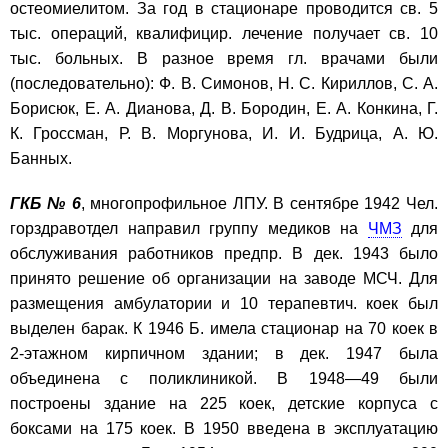
остеомиелитом. За год в стационаре проводится св. 5
тыс. операций, квалифицир. лечение получает св. 10
тыс. больных. В разное время гл. врачами были
(последовательно): Ф. В. Симонов, Н. С. Кириллов, С. А.
Борисюк, Е. А. Дианова, Д. В. Бородин, Е. А. Конкина, Г.
К. Гроссман, Р. В. Моргунова, И. И. Будрица, А. Ю.
Банных.
ГКБ № 6
, многопрофильное ЛПУ. В сентябре 1942 Чел.
горздравотдел направил группу медиков на
ЧМЗ
для
обслуживания работников предпр. В дек. 1943 было
принято решение об организации на заводе МСЧ. Для
размещения амбулатории и 10 терапевтич. коек был
выделен барак. К 1946 Б. имела стационар на 70 коек в
2-этажном кирпичном здании; в дек. 1947 была
объединена с поликлиникой. В 1948—49 были
построены здание на 225 коек, детские корпуса с
боксами на 175 коек. В 1950 введена в эксплуатацию