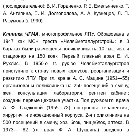
(последовательно): В. И. Гордиенко, Р. Б. Емельяненко, Т.
А. Антипина, Е. И. Долгополова, А. А. Кузнецов, Л. П.
Разумова (с 1990).
Клиника ЧГМА
, многопрофильное ЛПУ. Образована в
1947 как МСЧ треста «Челябметаллургстрой»: в 3
бараках были размещены поликлиника на 10 тыс. чел. и
стационар на 150 коек. Первый главный врач Е. И.
Рухлис. В 1950-е гг. рук-во Челябметаллургстроя
приступило к стр-ву новых корпусов, реорганизации и
развитию ЛПУ. При гл. враче А. С. Мацине (1951—55)
организованы поликлиника на 250 посещений в смену,
жен. консультация, лаборатория, рентген кабинет;
созданы первые цеховые участки. Под рук-вом гл. врача
А. Ф. Гладковой (1955—73) построены терапевтич.,
хирургич. и инфекционный корпуса, 2-я поликлиника на
500 посещений в смену, хоз. блок, пищеблок, аптека. В
1973— 82 (гл. врач Ф. А. Шукшина) введено в