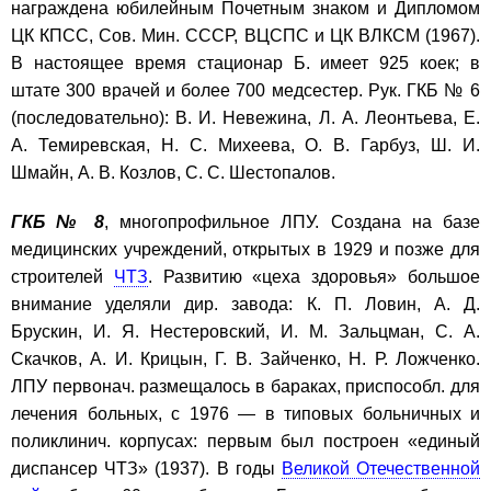
награждена юбилейным Почетным знаком и Дипломом
ЦК КПСС, Сов. Мин. СССР, ВЦСПС и ЦК ВЛКСМ (1967).
В настоящее время стационар Б. имеет 925 коек; в
штате 300 врачей и более 700 медсестер. Рук. ГКБ № 6
(последовательно): В. И. Невежина, Л. А. Леонтьева, Е.
А. Темиревская, Н. С. Михеева, О. В. Гарбуз, Ш. И.
Шмайн, А. В. Козлов, С. С. Шестопалов.
ГКБ № 8
, многопрофильное ЛПУ. Создана на базе
медицинских учреждений, открытых в 1929 и позже для
строителей
ЧТЗ
. Развитию «цеха здоровья» большое
внимание уделяли дир. завода: К. П. Ловин, А. Д.
Брускин, И. Я. Нестеровский, И. М. Зальцман, С. А.
Скачков, А. И. Крицын, Г. В. Зайченко, Н. Р. Ложченко.
ЛПУ первонач. размещалось в бараках, приспособл. для
лечения больных, с 1976 — в типовых больничных и
поликлинич. корпусах: первым был построен «единый
диспансер ЧТЗ» (1937). В годы
Великой Отечественной