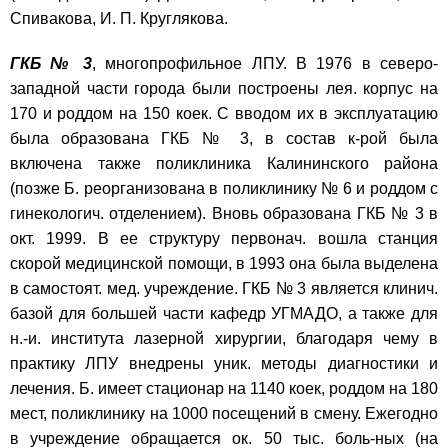
Спивакова, И. П. Круглякова.
ГКБ № 3
, многопрофильное ЛПУ. В 1976 в северо-
западной части города были построены лея. корпус на
170 и роддом на 150 коек. С вводом их в эксплуатацию
была образована ГКБ № 3, в состав к-рой была
включена также поликлиника Калининского района
(позже Б. реорганизована в поликлинику № 6 и роддом с
гинекологич. отделением). Вновь образована ГКБ № 3 в
окт. 1999. В ее структуру первонач. вошла станция
скорой медицинской помощи, в 1993 она была выделена
в самостоят. мед. учреждение. ГКБ № 3 является клинич.
базой для большей части кафедр УГМАДО, а также для
н.-и. института лазерной хирургии, благодаря чему в
практику ЛПУ внедрены уник. методы диагностики и
лечения. Б. имеет стационар на 1140 коек, роддом на 180
мест, поликлинику на 1000 посещений в смену. Ежегодно
в учреждение обращается ок. 50 тыс. боль-ных (на