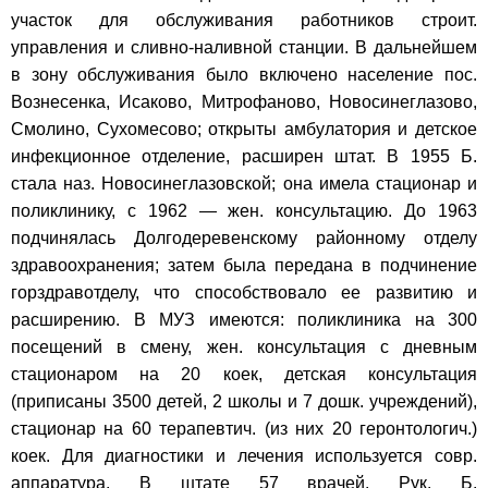
участок для обслуживания работников строит.
управления и сливно-наливной станции. В дальнейшем
в зону обслуживания было включено население пос.
Вознесенка, Исаково, Митрофаново, Новосинеглазово,
Смолино, Сухомесово; открыты амбулатория и детское
инфекционное отделение, расширен штат. В 1955 Б.
стала наз. Новосинеглазовской; она имела стационар и
поликлинику, с 1962 — жен. консультацию. До 1963
подчинялась Долгодеревенскому районному отделу
здравоохранения; затем была передана в подчинение
горздравотделу, что способствовало ее развитию и
расширению. В МУЗ имеются: поликлиника на 300
посещений в смену, жен. консультация с дневным
стационаром на 20 коек, детская консультация
(приписаны 3500 детей, 2 школы и 7 дошк. учреждений),
стационар на 60 терапевтич. (из них 20 геронтологич.)
коек. Для диагностики и лечения используется совр.
аппаратура. В штате 57 врачей. Рук. Б.