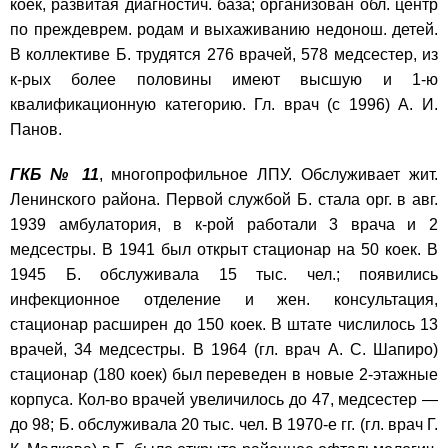
коек, развитая диагностич. база; организован обл. центр
по преждеврем. родам и выхаживанию недонош. детей.
В коллективе Б. трудятся 276 врачей, 578 медсестер, из
к-рых более половины имеют высшую и 1-ю
квалификационную категорию. Гл. врач (с 1996) А. И.
Панов.
ГКБ № 11
, многопрофильное ЛПУ. Обслуживает жит.
Ленинского района. Первой службой Б. стала орг. в авг.
1939 амбулатория, в к-рой работали 3 врача и 2
медсестры. В 1941 был открыт стационар на 50 коек. В
1945 Б. обслуживала 15 тыс. чел.; появились
инфекционное отделение и жен. консультация,
стационар расширен до 150 коек. В штате числилось 13
врачей, 34 медсестры. В 1964 (гл. врач А. С. Шапиро)
стационар (180 коек) был переведен в новые 2-этажные
корпуса. Кол-во врачей увеличилось до 47, медсестер —
до 98; Б. обслуживала 20 тыс. чел. В 1970-е гг. (гл. врач Г.