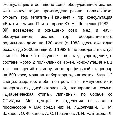
эксплуатацию и оснащено совр. оборудованием здание
жен. консультации, произведена рек-ция поликлиники,
открыты гор. гепатитный кабинет и гор. консультация
«Брак и семья». При гл. враче Ю. Н. Шевченко (1982—
89) возведено и оснащено совр. мед. и науч.
оборудованием здание гор. обсервационного
родильного дома на 120 коек (с 1988 здесь ежегодно
рожают до 2000 женщин). В 1992 Б. переведена в статус
клиники. Ныне это крупное совр. мед. учреждение, в
составе к-рого 2 поликлиники и жен. консультация на 1
тыс. посещений в смену, многопрофильный стационар
на 600 коек, мощная лабораторно-диагностич. база, 12
специализир. гор. и обл. центров, в т. ч. иммунологии и
аллергологии, дисбактериозный, планирования семьи,
«Диабетическая стопа», липидный, по борьбе со
СПИДом. Мн. центры и отделения возглавляют
профессора ЧГМА; среди них И. И.Долгушин, Ю. М.
Захаров, О. Ф. Калёв, А. С. Празднов, Л. И. Ратникова, Л.