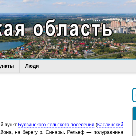
ункты
Люди
ый пункт
Булзинского сельского поселения
(
Каслинский
айона, на берегу р. Синары. Рельеф — полуравнина