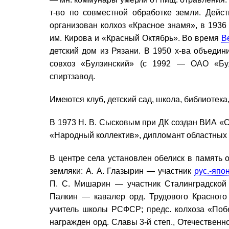
т-во по совместной обработке земли. Действ
организован колхоз «Красное знамя», в 1936 
им. Кирова и «Красный Октябрь». Во время
В
детский дом из Рязани. В 1950 х-ва объедин
совхоз «Булзинский» (с 1992 — ОАО «Бул
спиртзавод.
Имеются клуб, детский сад, школа, библиотека
В 1973 Н. В. Сысковым при ДК создан ВИА «Сел
«Народный коллектив», дипломант областных 
В центре села установлен обелиск в память 
земляки: А. А. Глазырин — участник
рус.-япо
П. С. Мишарин — участник Сталинградской 
Палкин — кавалер орд. Трудового Красног
учитель школы РСФСР; предс. колхоза «Поб
награжден орд. Славы 3-й степ., Отечественно