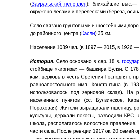
(
Зауральский пенеплен
); ближайшие выс.—
окружено лесами и перелесками (береза, осина
Село связано грунтовыми и шоссейными доро
до районного центра (
Касли
) 35 км.
Население 1089 чел. (в 1897 — 2015, в 1926 —
История
. Село основано в сер. 18 в.
госуда
стойбище «киргиза» — башкира Булзи. С 178
кам. церковь в честь Сретения Господня с 
равноапостольного имп. Константина (в 193
использовалось под зерновой склад). На
населенных пунктов (сс. Булзинское, Кара
Пороховая). Жители выращивали пшеницу, рожь
культуры, держали покосы, разводили КРС, 
школа, располагалось волостное правление.
части села. После рев-ции 1917 ок. 20 семей 
— мн. коммунары умерли от пищ. отравления. 