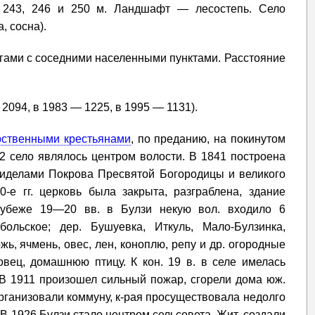
 243, 246 и 250 м. Ландшафт — лесостепь. Село
, сосна).
гами с соседними населенными пунктами. Расстояние
 2094, в 1983 — 1225, в 1995 — 1131).
рственными крестьянами
, по преданию, на покинутом
2 село являлось центром волости. В 1841 построена
приделами Покрова Пресвятой Богородицы и великого
0-е гг. церковь была закрыта, разграблена, здание
 рубеже 19—20 вв. в Булзи некую вол. входило 6
больское; дер. Бушуевка, Иткуль, Мало-Булзинка,
, ячмень, овес, лен, коноплю, репу и др. огородные
овец, домашнюю птицу. К кон. 19 в. в селе имелась
 В 1911 произошел сильный пожар, сгорели дома юж.
организовали коммуну, к-рая просуществовала недолго
В 1926 Булзи стало центром сельсовета. Жит. создали