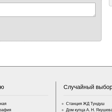
ню
Случайный выбо
ная
Станция ЖД Тундуш
рафия
Дом купца А. Н. Якушев