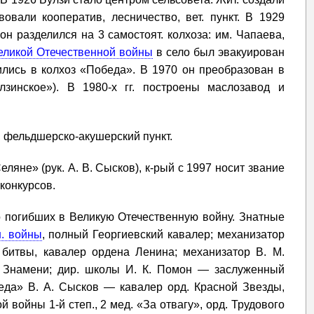
овали кооператив, лесничество, вет. пункт. В 1929
он разделился на 3 самостоят. колхоза: им. Чапаева,
еликой Отечественной войны
в село был эвакуирован
ились в колхоз «Победа». В 1970 он преобразован в
зинское»). В 1980-х гг. построены маслозавод и
, фельдшерско-акушерский пункт.
яне» (рук. А. В. Сысков), к-рый с 1997 носит звание
конкурсов.
о погибших в Великую Отечественную войну. Знатные
н. войны
, полный Георгиевский кавалер; механизатор
битвы, кавалер ордена Ленина; механизатор В. М.
о Знамени; дир. школы И. К. Помон — заслуженный
еда» В. А. Сысков — кавалер орд. Красной Звезды,
й войны 1-й степ., 2 мед. «За отвагу», орд. Трудового