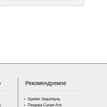
р
Рекомендуемое
Хребет Зюраткуль
а
Пещера Сухая Атя