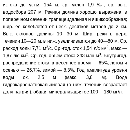
истока до устья 154 м, ср. уклон 1,9 ‰, ср. выс.
водосбора 207 м. Речная долина хорошо выражена, в
поперечном сечении трапецеидальная и ящикообразная;
шир. ее колеблется от неск. десятков метров до 2 км.
Выс. склонов долины 10—30 м. Шир. реки в верх.
течении 10—20 м, в ниж. увеличивается до 40—80 м. Ср.
3
2
расход воды 7,71 м
/с. Ср.-год. сток 1,54 л/с км
, макс.—
2
3
1,87 л/с км
. Ср.-год. объем стока 243 млн м
. Внутригод.
распределение стока: в весеннее время — 65%, летом и
осенью — 26,7%, зимой — 8,3%. Год. амплитуда уровня
воды ок. 2,5 м (макс. 3,8 м). Вода
гидрокарбонатнокальциевая (в ниж. течении возрастает
доля натрия), общая минерализация ее 100— 180 мг/л.