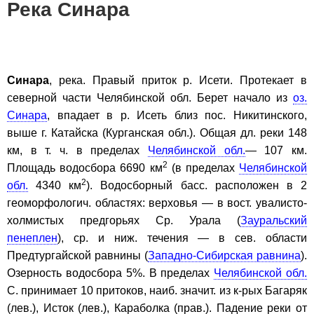
Река Синара
Синара
, река. Правый приток р. Исети. Протекает в
северной части Челябинской обл. Берет начало из
оз.
Синара
, впадает в р. Исеть близ пос. Никитинского,
выше г. Катайска (Курганская обл.). Общая дл. реки 148
км, в т. ч. в пределах
Челябинской обл.
— 107 км.
2
Площадь водосбора 6690 км
(в пределах
Челябинской
2
обл.
4340 км
). Водосборный басс. расположен в 2
геоморфологич. областях: верховья — в вост. увалисто-
холмистых предгорьях Ср. Урала (
Зауральский
пенеплен
), ср. и ниж. течения — в сев. области
Предтургайской равнины (
Западно-Сибирская равнина
).
Озерность водосбора 5%. В пределах
Челябинской обл.
С. принимает 10 притоков, наиб. значит. из к-рых Багаряк
(лев.), Исток (лев.), Караболка (прав.). Падение реки от