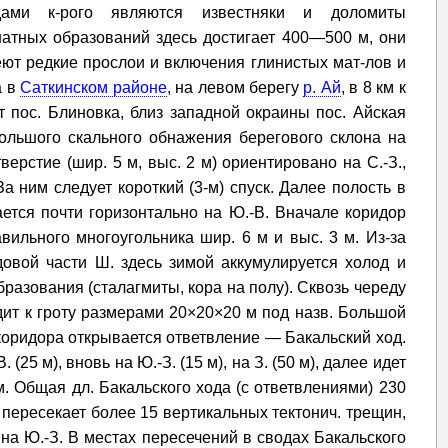
дами к-рого являются известняки и доломиты
натных образований здесь достигает 400—500 м, они
ют редкие прослои и включения глинистых мат-лов и
а в
Саткинском районе
, на левом берегу
р. Ай
, в 8 км к
от пос. Блиновка, близ западной окраины пос. Айская
ольшого скального обнажения берегового склона на
ерстие (шир. 5 м, выс. 2 м) ориентировано на С.-З.,
 ним следует короткий (3-м) спуск. Далее полость в
ается почти горизонтально на Ю.-В. Вначале коридор
ильного многоугольника шир. 6 м и выс. 3 м. Из-за
довой части Ш. здесь зимой аккумулируется холод и
азования (сталагмиты, кора на полу). Сквозь череду
ит к гроту размерами 20×20×20 м под назв. Большой
не коридора открывается ответвление — Бакальский ход.
 (25 м), вновь на Ю.-З. (15 м), на З. (50 м), далее идет
м. Общая дл. Бакальского хода (с ответвлениями) 230
пересекает более 15 вертикальных тектонич. трещин,
на Ю.-З. В местах пересечений в сводах Бакальского