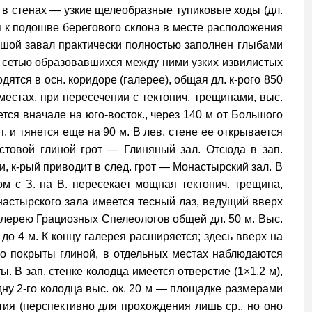
 в стенах — узкие щелеобразные тупиковые ходы (дл.
я к подошве берегового склона в месте расположения
ьшой завал практически полностью заполнен глыбами
 с сетью образовавшихся между ними узких извилистых
дятся в осн. коридоре (галерее), общая дл. к-рого 850
 местах, при пересечении с тектонич. трещинами, выс.
тся вначале на юго-восток., через 140 м от Большого
 и тянется еще на 90 м. В лев. стене ее открывается
стовой глиной грот — Глиняный зал. Отсюда в зап.
, к-рый приводит в след. грот — Монастырский зал. В
м с З. на В. пересекает мощная тектонич. трещина,
настырского зала имеется тесный лаз, ведущий вверх
галерею Грациозных Спелеологов общей дл. 50 м. Выс.
 до 4 м. К концу галерея расширяется; здесь вверх на
го покрыты глиной, в отдельных местах наблюдаются
 В зап. стенке колодца имеется отверстие (1×1,2 м),
дну 2-го колодца выс. ок. 20 м — площадке размерами
стия (перспективно для прохождения лишь ср., но оно