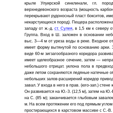
крыле Улуирской синклинали, гл. поро
верхнедевонского возраста (мощность карбо
перекрывают рудоносный пласт бокситов, име
некарстующихся пород). Пещера расположен
западу от ж.-д.
ст. Сулея
, в 1,5 км к северу 
Группа. Вход в Ш. заложен в основании неб
выс. 3—4 м от уреза воды в реке. Входное отв
имеет форму вытянутой по основанию арки. За
виде 60-м зигзагообразного коридора развив
имеет щелеобразное сечение, затем — неправ
небольшого отрицат. уклона пола в предвхо
даже летом сохраняются ледяные натечные обр
небольших залов-расширений коридор привод
завал. У входа в него в прав. (юго-зап.) сте
Он развивается на Ю.-З. (12,5 м), затем на Ю.-В.
на С. (85 м); заканчивается глыбовым завало
м. На всем протяжении его под прямым углом 
простирающихся в карстовом массиве с С.-В. 