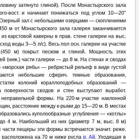
ловину затянуто глиной). После Монастырского зала
юго-вост. и начинает понижаться под углом 10—20°
в Озерный зал с небольшими озерцами — скоплениями
50 м от Монастырского зала галерея заканчивается
из карстовой каверны в прав. стене галереи на выс.
сход воды 3—5 л/с). Весь пол осн. галереи на участке
(450 м) покрыт песком и глиной. Мощность этих
й (ниж.) части галереи — до 8 м. На стенах и сводах
я «морская рябь» — ребристый рельеф в виде густой
аются небольшие сферич. темные образования,
статки колоний кораллоподобных образований —
а поверхности сводов и стен выступают выработ.
неправильной формы. На 220-м участке наклонной
ещин, расстояние между к-рыми до 15—20 м. В местах
 образовались куполообразные углубления — «котлы»
до 4 м. Наибольший из них (диаметр 7 м, выс. 8 м)
й части пещеры эти формы встречаются значит. реже.
ь) расположена на 70 м ниже русла
р. Ай
. Уходящая в