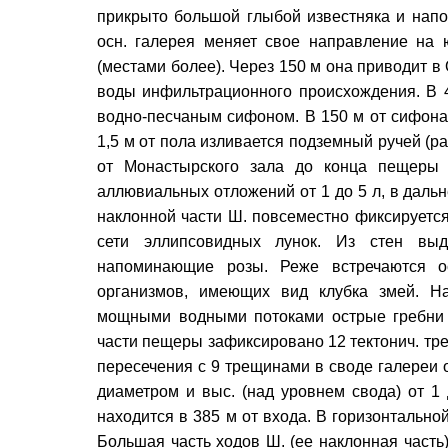
прикрыто большой глыбой известняка и напо
осн. галерея меняет свое направление на 
(местами более). Через 150 м она приводит 
воды инфильтрационного происхождения. В 4
водно-песчаным сифоном. В 150 м от сифона 
1,5 м от пола изливается подземный ручей (ра
от Монастырского зала до конца пещеры 
аллювиальных отложений от 1 до 5 л, в дальне
наклонной части Ш. повсеместно фиксируетс
сети эллипсовидных лунок. Из стен выд
напоминающие розы. Реже встречаются о
организмов, имеющих вид клубка змей. Н
мощными водными потоками острые гребни 
части пещеры зафиксировано 12 тектонич. тр
пересечения с 9 трещинами в своде галереи
диаметром и выс. (над уровнем свода) от 1 
находится в 385 м от входа. В горизонтально
Большая часть ходов Ш. (ее наклонная част