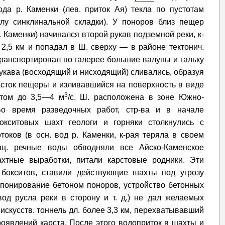
да р. Каменки (лев. приток Ая) текла по пустотам
лу синклинальной складки). У поноров близ пещер
 Каменки) начинался второй рукав подземной реки, к-
 2,5 км и попадал в Ш. сверху — в районе тектонич.
ранспортировал по галерее большие валуны и гальку
рукава (восходящий и нисходящий) сливались, образуя
асток пещеры и изливавшийся на поверхность в виде
3
итом до 3,5—4 м
/с. Ш. расположена в зоне Южно-
Во время разведочных работ, стр-ва и в начале
бокситовых шахт геологи и горняки столкнулись с
ков (в осн. вод р. Каменки, к-рая теряла в своем
щ. речные воды обводняли все Айско-Каменское
ахтные выработки, питали карстовые родники. Эти
 бокситов, ставили действующие шахты под угрозу
ампонирование бетоном поноров, устройство бетонных
од русла реки в сторону и т. д.) не дал желаемых
и искусств. тоннель дл. более 3,3 км, перехватывавший
оявлений карста. После этого водоприток в шахты и