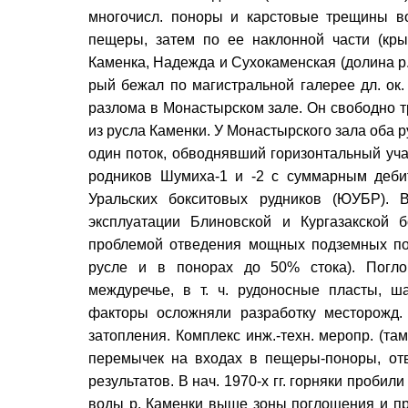
многочисл. поноры и карстовые трещины во
пещеры, затем по ее наклонной части (кры
Каменка, Надежда и Сухокаменская (долина р.
рый бежал по магистральной галерее дл. ок.
разлома в Монастырском зале. Он свободно т
из русла Каменки. У Монастырского зала оба 
один поток, обводнявший горизонтальный уч
родников Шумиха-1 и -2 с суммарным деб
Уральских бокситовых рудников (ЮУБР). 
эксплуатации Блиновской и Кургазакской 
проблемой отведения мощных подземных пото
русле и в понорах до 50% стока). Погло
междуречье, в т. ч. рудоносные пласты, ш
факторы осложняли разработку месторожд.
затопления. Комплекс инж.-техн. меропр. (т
перемычек на входах в пещеры-поноры, отв
результатов. В нач. 1970-х гг. горняки пробил
воды р. Каменки выше зоны поглощения и пр