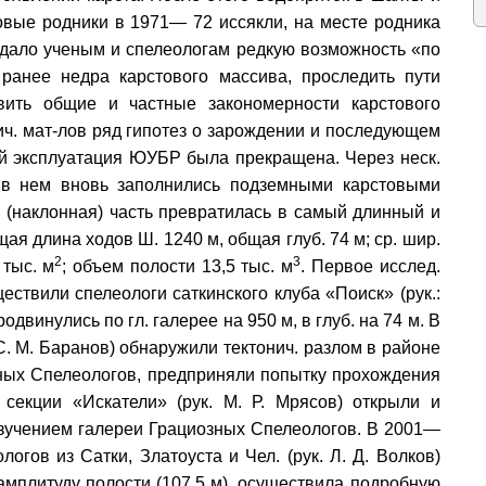
товые родники в 1971— 72 иссякли, на месте родника
дало ученым и спелеологам редкую возможность «по
ранее недра карстового массива, проследить пути
вить общие и частные закономерности карстового
ич. мат-лов ряд гипотез о зарождении и последующем
тей эксплуатация ЮУБР была прекращена. Через неск.
 в нем вновь заполнились подземными карстовыми
. (наклонная) часть превратилась в самый длинный и
я длина ходов Ш. 1240 м, общая глуб. 74 м; ср. шир.
2
3
 тыс. м
; объем полости 13,5 тыс. м
. Первое исслед.
ствили спелеологи саткинского клуба «Поиск» (рук.:
одвинулись по гл. галерее на 950 м, в глуб. на 74 м. В
 С. М. Баранов) обнаружили тектонич. разлом в районе
зных Спелеологов, предприняли попытку прохождения
 секции «Искатели» (рук. М. Р. Мрясов) открыли и
изучением галереи Грациозных Спелеологов. В 2001—
гов из Сатки, Златоуста и Чел. (рук. Л. Д. Волков)
амплитуду полости (107,5 м), осуществила подробную