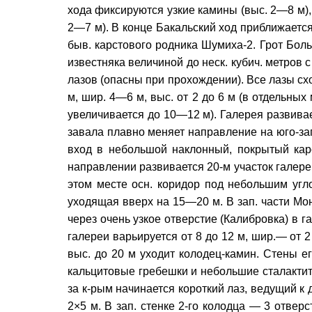
хода фиксируются узкие камины (выс. 2—8 м),
2—7 м). В конце Бакальский ход приближаетс
быв. карстового родника Шумиха-2. Грот Бол
известняка величиной до неск. кубич. метров
лазов (опасны при прохождении). Все лазы схо
м, шир. 4—6 м, выс. от 2 до 6 м (в отдельных
увеличивается до 10—12 м). Галерея развивае
завала плавно меняет направление на юго-зап.
вход в небольшой наклонный, покрытый кар
направлении развивается 20-м участок галереи
этом месте осн. коридор под небольшим угло
уходящая вверх на 15—20 м. В зап. части Мо
через очень узкое отверстие (Калибровка) в 
галереи варьируется от 8 до 12 м, шир.— от 2
выс. до 20 м уходит колодец-камин. Стены е
кальцитовые гребешки и небольшие сталактиты.
за к-рым начинается короткий лаз, ведущий к 
2×5 м. В зап. стенке 2-го колодца — 3 отвер