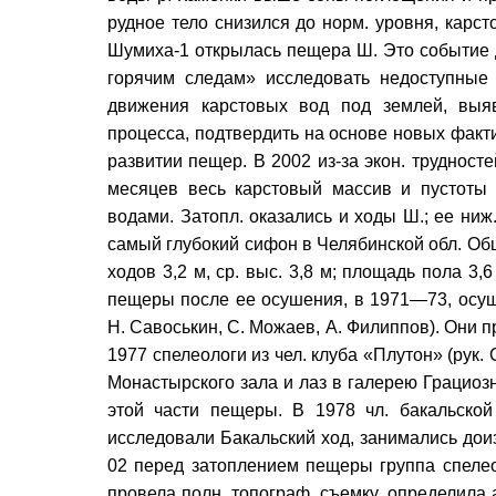
рудное тело снизился до норм. уровня, карс
Шумиха-1 открылась пещера Ш. Это событие 
горячим следам» исследовать недоступные 
движения карстовых вод под землей, выя
процесса, подтвердить на основе новых факт
развитии пещер. В 2002 из-за экон. труднос
месяцев весь карстовый массив и пустоты
водами. Затопл. оказались и ходы Ш.; ее ниж
самый глубокий сифон в Челябинской обл. Обща
ходов 3,2 м, ср. выс. 3,8 м; площадь пола 3,6
пещеры после ее осушения, в 1971—73, осуще
Н. Савоськин, С. Можаев, А. Филиппов). Они пр
1977 спелеологи из чел. клуба «Плутон» (рук.
Монастырского зала и лаз в галерею Грацио
этой части пещеры. В 1978 чл. бакальской
исследовали Бакальский ход, занимались до
02 перед затоплением пещеры группа спелеоло
провела полн. топограф, съемку, определила 