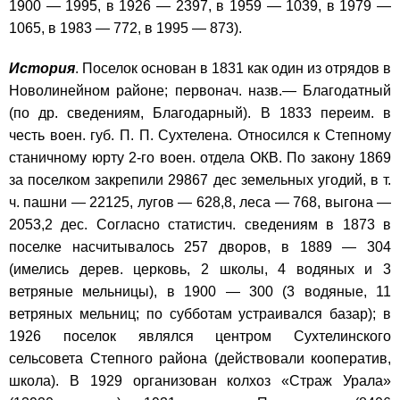
1900 — 1995, в 1926 — 2397, в 1959 — 1039, в 1979 —
1065, в 1983 — 772, в 1995 — 873).
История
. Поселок основан в 1831 как один из отрядов в
Новолинейном районе; первонач. назв.— Благодатный
(по др. сведениям, Благодарный). В 1833 переим. в
честь воен. губ. П. П. Сухтелена. Относился к Степному
станичному юрту 2-го воен. отдела ОКВ. По закону 1869
за поселком закрепили 29867 дес земельных угодий, в т.
ч. пашни — 22125, лугов — 628,8, леса — 768, выгона —
2053,2 дес. Согласно статистич. сведениям в 1873 в
поселке насчитывалось 257 дворов, в 1889 — 304
(имелись дерев. церковь, 2 школы, 4 водяных и 3
ветряные мельницы), в 1900 — 300 (3 водяные, 11
ветряных мельниц; по субботам устраивался базар); в
1926 поселок являлся центром Сухтелинского
сельсовета Степного района (действовали кооператив,
школа). В 1929 организован колхоз «Страж Урала»