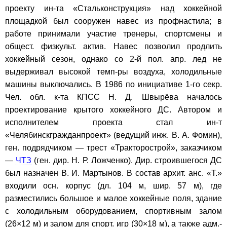
проекту ин-та «Стальконструкция» над хоккейной
площадкой был сооружен навес из профнастила; в
работе принимали участие тренеры, спортсмены и
общест. физкульт. актив. Навес позволил продлить
хоккейный сезон, однако со 2-й пол. апр. лед не
выдерживал высокой темп-ры воздуха, холодильные
машины выключались. В 1986 по инициативе 1-го секр.
Чел. обл. к-та КПСС Н. Д. Швырёва началось
проектирование крытого хоккейного ДС. Автором и
исполнителем проекта стал ин-т
«Челябинскгражданпроект» (ведущий инж. В. А. Фомин),
ген. подрядчиком — трест «Тракторострой», заказчиком
—
ЧТЗ
(ген. дир. Н. Р. Ложченко). Дир. строившегося ДС
был назначен В. И. Мартынов. В состав архит. анс. «Т.»
входили осн. корпус (дл. 104 м, шир. 57 м), где
разместились большое и малое хоккейные поля, здание
с холодильным оборудованием, спортивным залом
(26×12 м) и залом для спорт. игр (30×18 м), а также адм.-