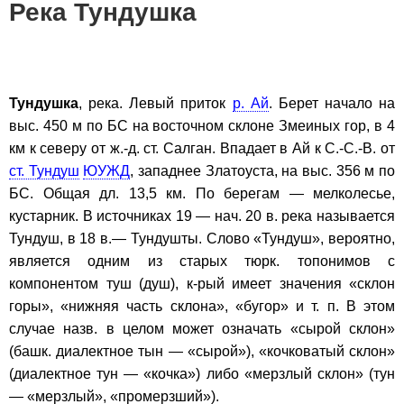
Река Тундушка
Тундушка
, река. Левый приток
р. Ай
. Берет начало на
выс. 450 м по БС на восточном склоне Змеиных гор, в 4
км к северу от ж.-д. ст. Салган. Впадает в Ай к С.-С.-В. от
ст. Тундуш
ЮУЖД
, западнее Златоуста, на выс. 356 м по
БС. Общая дл. 13,5 км. По берегам — мелколесье,
кустарник. В источниках 19 — нач. 20 в. река называется
Тундуш, в 18 в.— Тундушты. Слово «Тундуш», вероятно,
является одним из старых тюрк. топонимов с
компонентом туш (душ), к-рый имеет значения «склон
горы», «нижняя часть склона», «бугор» и т. п. В этом
случае назв. в целом может означать «сырой склон»
(башк. диалектное тын — «сырой»), «кочковатый склон»
(диалектное тун — «кочка») либо «мерзлый склон» (тун
— «мерзлый», «промерзший»).