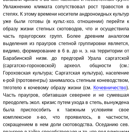
Увлажнению климата сопутствовал рост травостоя в
степях. К этому времени носители андроноидных культур
уже были готовы (в культ.-хоз. отношении) перейти к
образу жизни степных скотоводов, что и осуществила
часть праугорских групп. Более древним аналогом
выделения из праугров степной группировки является,
видимо, формирование в 6 в. до н. э. на территории от
Барабинской низм. до предгорий Урала саргатской
(саргатско-гороховской) археол. общности (см.:
Гороховская культура; Саргатская культура), население
к-рой (протовенгры) занималось степным коневодством,
тяготело к кочевому образу жизни (см.
Кочевничество
).
Часть праугров, обитавшая севернее и не сумевшая
преодолеть экол. кризис путем ухода в степь, вынуждена
была приспособить к таежным условиям свое
комплексное х-во, что проявилось, в частности,
сокращением в нем доли скотоводства. Оседанию сев.
праугров в тайге способствовало и то, что под влиянием