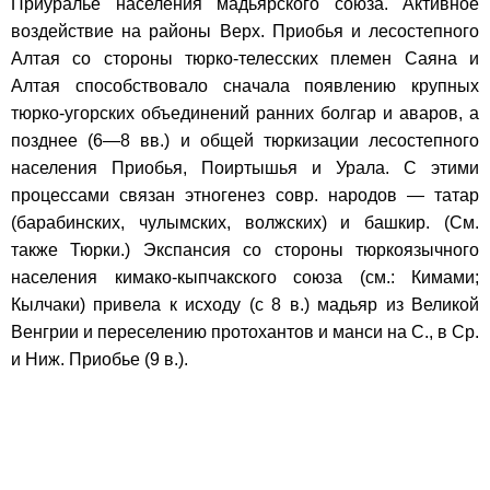
Приуралье населения мадьярского союза. Активное
воздействие на районы Верх. Приобья и лесостепного
Алтая со стороны тюрко-телесских племен Саяна и
Алтая способствовало сначала появлению крупных
тюрко-угорских объединений ранних болгар и аваров, а
позднее (6—8 вв.) и общей тюркизации лесостепного
населения Приобья, Поиртышья и Урала. С этими
процессами связан этногенез совр. народов — татар
(барабинских, чулымских, волжских) и башкир. (См.
также Тюрки.) Экспансия со стороны тюркоязычного
населения кимако-кыпчакского союза (см.: Кимами;
Кылчаки) привела к исходу (с 8 в.) мадьяр из Великой
Венгрии и переселению протохантов и манси на С., в Ср.
и Ниж. Приобье (9 в.).