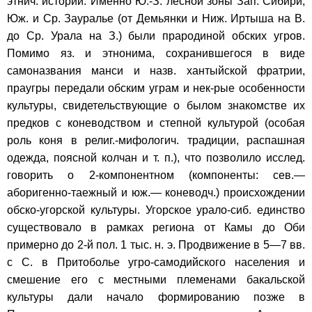
этнич. истории. Именно Ю.-З. лесной зоны Зап. Сибири,
Юж. и Ср. Зауралье (от Демьянки и Ниж. Иртыша на В.
до Ср. Урала на З.) были прародиной обских угров.
Помимо яз. и этнонима, сохранившегося в виде
самоназвания манси и назв. хантыйской фратрии,
праугры передали обским уграм и нек-рые особенности
культуры, свидетельствующие о былом знакомстве их
предков с коневодством и степной культурой (особая
роль коня в религ.-мифологич. традиции, распашная
одежда, поясной колчан и т. п.), что позволило исслед.
говорить о 2-компонентном (компоненты: сев.—
аборигенно-таежный и юж.— коневодч.) происхождении
обско-угорской культуры. Угорское урало-сиб. единство
существовало в рамках региона от Камы до Оби
примерно до 2-й пол. 1 тыс. н. э. Продвижение в 5—7 вв.
с С. в Притоболье угро-самодийского населения и
смешение его с местными племенами бакальской
культуры дали начало формированию позже в