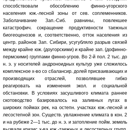
способствовали обособлению финно-угорского
населения юж.-лесной зоны от сев. соплеменников.
Заболачивание Зап.-Сиб. равнины, повлекшее
катастрофич. сокращение продуктивности таежных
биогеоценозов и, соответственно, отток населения из
центр. районов Зап. Сибири, усугубляло разрыв связей
между крайне юж. (доугорскими) и крайне зап. (дофинно-
пермскими) группами финно-угров. Во 2-й пол. 2 тыс. до
н. э. у носителей андроноидных культур уже сложилось
комплексное х-во со сбалансир. долей присваивающих и
производящих отраслей, позволявшее гибко
реагировать на изменения экол. и социальной
обстановки. В условиях засушливого климата раннее
скотоводство базировалось на заливных лугах в
широких поймах рек, на остепн. участках юж.-лесной и
лесостепной зон. Существ. увлажнение климата в кон. 2
и на рубеже 2—1 тыс. до н. э. и затопление пойм. земель
вызвали кризис х-ва юж.-таежных и лесостепных групп.