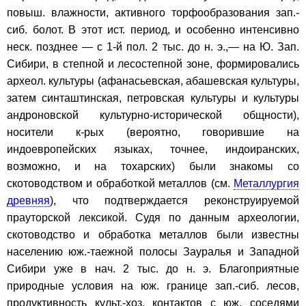
повыш. влажности, активного торфообразования зап.-
сиб. болот. В этот ист. период, и особенно интенсивно
неск. позднее — с 1-й пол. 2 тыс. до н. э.,— на Ю. Зап.
Сибири, в степной и лесостепной зоне, формировались
археол. культуры (афанасьевская, абашевская культуры,
затем синташтинская, петровская культуры и культуры
андроновской культурно-исторической общности),
носители к-рых (вероятно, говорившие на
индоевропейских языках, точнее, индоиранских,
возможно, и на тохарских) были знакомы со
скотоводством и обработкой металлов (см.
Металлургия
древняя
), что подтверждается реконструируемой
прауторской лексикой. Судя по данным археологии,
скотоводство и обработка металлов были известны
населению юж.-таежной полосы Зауралья и Западной
Сибири уже в нач. 2 тыс. до н. э. Благоприятные
природные условия на юж. границе зап.-сиб. лесов,
продуктивность культ.-хоз. контактов с юж. соседями