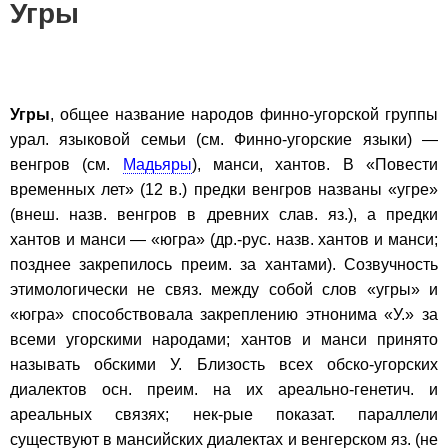
Угры
Угры
, общее название народов финно-угорской группы
урал. языковой семьи (см. Финно-угорские языки) —
венгров (см.
Мадьяры
), манси, хантов. В «Повести
временных лет» (12 в.) предки венгров названы «угре»
(внеш. назв. венгров в древних слав. яз.), а предки
хантов и манси — «югра» (др.-рус. назв. хантов и манси;
позднее закрепилось преим. за хантами). Созвучность
этимологически не связ. между собой слов «угры» и
«югра» способствовала закреплению этнонима «У.» за
всеми угорскими народами; хантов и манси принято
называть обскими У. Близость всех обско-угорских
диалектов осн. преим. на их ареально-генетич. и
ареальных связях; нек-рые показат. параллели
существуют в мансийских диалектах и венгерском яз. (не