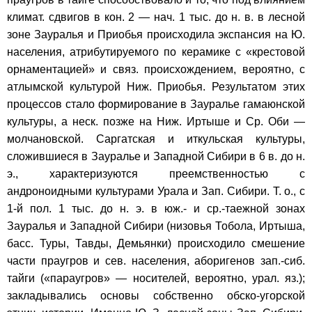
климат. сдвигов в кон. 2 — нач. 1 тыс. до н. в. в лесной
зоне Зауралья и Приобья происходила экспансия на Ю.
населения, атрибутируемого по керамике с «крестовой
орнаментацией» и связ. происхождением, вероятно, с
атлымской культурой Ниж. Приобья. Результатом этих
процессов стало формирование в Зауралье гамаюнской
культуры, а неск. позже на Ниж. Иртыше и Ср. Оби —
молчановской. Саргатская и иткульская культуры,
сложившиеся в Зауралье и Западной Сибири в 6 в. до н.
э., характеризуются преемственностью с
андроноидными культурами Урала и Зап. Сибири. Т. о., с
1-й пол. 1 тыс. до н. э. в юж.- и ср.-таежной зонах
Зауралья и Западной Сибири (низовья Тобола, Иртыша,
басс. Туры, Тавды, Демьянки) происходило смешение
части праугров и сев. населения, аборигенов зап.-сиб.
тайги («параугров» — носителей, вероятно, урал. яз.);
закладывались основы собственно обско-угорской