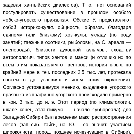
задевая хантыйских диалектов). Т. о., нет оснований
постулировать существование в прошлом особого
«обско-угорского праязыка». Обские У. представляют
собой историко-культ. общность, образов. благодаря
единому (или близкому) хоз.-культ. укладу (по роду
занятий; таежные охотники, рыболовы, на С. ареала —
оленеводы), близости духовной культуры, сходству
антропологич. типов хантов и манси (и отличию их по
всем этим показателям от венгров, история к-рых, по
крайней мере в теч. последних 2,5 тыс. лет, протекала
совсем в др. условиях и ином этнич. окружении).
Согласно устоявшемуся мнению, выделение угорского
праязыка из прафинно-угорского происходило примерно
в кон. 3 тыс. до н. э. Этот период (по климатологич.
шкале конец атлантикума — начало суббореала) для
Западной Сибири был временем макс. распространения
лесов (зап.-сиб. тайги, на Ю.— со значит. участием
широколиств. пород, позднее исчезнувших в Сибири),