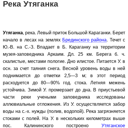
Река Утяганка
Утяганка
, река. Левый приток Большой Караганки. Берет
начало в лесах на землях
Брединского района
. Течет с
Ю.-В. на С.-З. Впадает в Б. Караганку на территории
музея-заповедника Аркаим. Дл. 25 км. Берега б. ч.
скалистые, местами пологие. Дно илистое. Питается У. в
осн. за счет таяния снега. Весной уровень воды в ней
поднимается до отметки 2,5—3 м; в этот период
расходуется до 80—90% год. стока. Летняя межень
устойчива. Зимой У. промерзает до дна. В приустьевой
части реки учеными заповедника исследованы
аллювиальные отложения. Из У. осуществляется забор
воды на с.-х. нужды (полив, водопой). Река загрязняется
стоками с полей. На У. в нескольких километрах выше
пос. Калининского построено
Утяганское