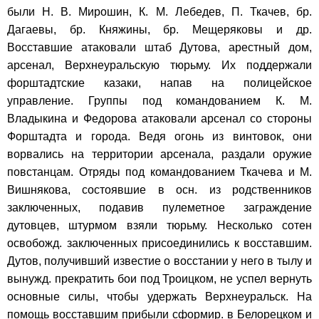
были Н. В. Мирошин, К. М. Лебедев, П. Ткачев, бр.
Дагаевы, бр. Княжины, бр. Мещеряковы и др.
Восставшие атаковали штаб Дутова, арестный дом,
арсенал, Верхнеуральскую тюрьму. Их поддержали
форштадтские казаки, напав на полицейское
управление. Группы под командованием К. М.
Владыкина и Федорова атаковали арсенал со стороны
Форштадта и города. Ведя огонь из винтовок, они
ворвались на территории арсенала, раздали оружие
повстанцам. Отряды под командованием Ткачева и М.
Вишнякова, состоявшие в осн. из родственников
заключенных, подавив пулеметное заграждение
дутовцев, штурмом взяли тюрьму. Несколько сотен
освобожд. заключенных присоединились к восставшим.
Дутов, получивший известие о восстании у него в тылу и
вынужд. прекратить бои под Троицком, не успел вернуть
основные силы, чтобы удержать Верхнеуральск. На
помощь восставшим прибыли сформир. в Белорецком и