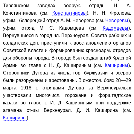
Тирлянском заводах вооруж. отряды Н. А.
Константинова (см.
Константиновы
), Н. Н. Фролова,
уфим.- белорецкий отряд А. М. Чеверева (см.
Чеверевы
),
уфим. отряд М. С. Кадомцева (см.
Кадомцевы
).
Вернувшиеся в город чл. Верхнеурал. Совета рабочих и
солдатских деп. приступили к восстановлению органов
Советской власти и формированию красноарм. отрядов
для обороны города. В городе был создан штаб Красной
Армии во главе с Н. Д. Кашириным (см.
Каширины
).
Сторонники Дутова из числа гор. буржуазии и эсеров
были разоружены и арестованы. В ожесточ. боях 28—29
марта 1918 с отрядами Дутова за Верхнеуральск
участвовали многочисл. горожане и форштадтские
казаки во главе с И. Д. Кашириным при поддержке
атамана ст-цы Верхнеурал. Д. И. Каширина (см.
Каширины
).