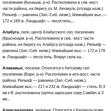
поселению (Кунашак. р-н). Расположена в сев.-вост.
части района, на берегу оз. М. Акчакуль (отсюда назв.).
Рельеф — равнина (Зап.-Сиб. низм.); ближайшие выс.—
172 и 169 ж. Ландшафт — лесостепь;...
Алабуга
, село, центр Алабугского сел. поселения
(Красноарм. р-н). Расположено в сев.- вост. части
района, на берегу оз. Алабуга (отсюда назв.). Рельеф —
равнина (Зап.-Сиб. низм.); ближайшие выс.— 172 и 179
м. Ландшафт — лесостепь. Вокруг села на...
Алакамыс
, поселок. Относится к Аятскому сел.
поселению (Варн. р-н). Расположен в юго-вост. части
района. Рельеф — равнина (Зап.-Сиб. низм.),
ближайшие выс.— 217 и 232 м. Ландшафт — степь. В 3
км к В. расположена группа заросших озер Самбет, в 3
км...
Александровка
, деревня. Относится к Каракульскому