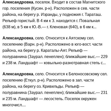
Александровка
, поселок. Входит в состав Магнитского
гор. поселения (Кусин. р-н). Расположен в сев. части
района, на берегу р. Изранды, у подножия г. Тараташ.
Рельеф гористый. В 4 км к З. находится г. Повальная
(638 м), в 5 км к Ю.-В.— г. Кленовая (640), в 6 км к...
Александровка
, село. Относится к Аятскому сел.
поселению (Варн. р-н). Расположено в юго-вост. части
района, на берегу р. Караталы-Аят. Рельеф —
полуравнина (Заурал. пенеплен); ближайшие выс.— 229
и 238 м. Ландшафт — ковыльно-разнотравная степь с...
Александровка
, село. Относится к Белоносовскому сел.
поселению (Еткул. р-н). Расположено в зап. части
района, на берегу оз. Кривильды. Рельеф —
полуравнина (Заурал. пенеплен); ближайшие выс.— 231
и 235 м. Ландшафт — лесостепь. Поселок окружен
многочисл....