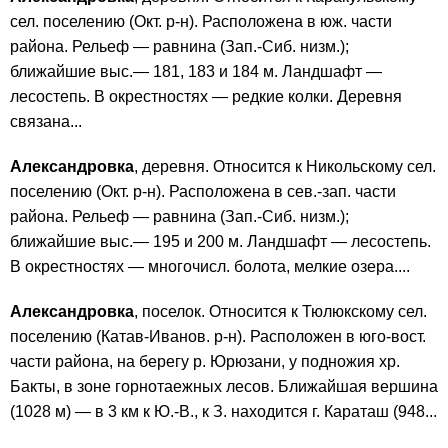
сел. поселению (Окт. р-н). Расположена в юж. части
района. Рельеф — равнина (Зап.-Сиб. низм.);
ближайшие выс.— 181, 183 и 184 м. Ландшафт —
лесостепь. В окрестностях — редкие колки. Деревня
связана...
Александровка
, деревня. Относится к Никольскому сел.
поселению (Окт. р-н). Расположена в сев.-зап. части
района. Рельеф — равнина (Зап.-Сиб. низм.);
ближайшие выс.— 195 и 200 м. Ландшафт — лесостепь.
В окрестностях — многочисл. болота, мелкие озера....
Александровка
, поселок. Относится к Тюлюкскому сел.
поселению (Катав-Иванов. р-н). Расположен в юго-вост.
части района, на берегу р. Юрюзани, у подножия хр.
Бакты, в зоне горнотаежных лесов. Ближайшая вершина
(1028 м) — в 3 км к Ю.-В., к З. находится г. Караташ (948...