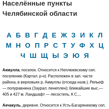
Населённые пункты
Челябинской области
А
Б
В
Г
Д
Е
Ж
З
И
К
Л
М
Н
О
П
Р
С
Т
У
Ф
Х
Ц
Ч
Ш
Щ
Ы
Э
Ю
Я
Акмулла
, поселок. Относится к Неплюевскому сел.
поселению (Картал. р-н). Расположен в зап. части
района, в верховьях р. Акмуллы (отсюда назв.). Рельеф
— полуравнина (Заурал. пенеплен); ближайшие выс.—
405 и 427 м. Ландшафт — лесостепь. К С....
Акчакуль
, деревня. Относится к Усть-Багарянекому сел.