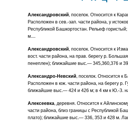
Александровский
, поселок. Относится к Кара
Расположен в сев.-зап. части района, у истоков 
Республикой Башкортостан. Рельеф гористый; 
м....
Александровский
, поселок. Относится к Изм
вост. части района, на прав. берегу р. Больш
пенеплен); ближайшие выс.— 345,360,376 и 398
Александро-Невский
, поселок. Относится к 
Расположен в юж. части района, на берегу р. 
ближайшие выс.— 424 и 426 м; в 4 км к Ю.-З. н
Алексеевка
, деревня. Относится к Айлинскому
части района, близ границы с Республикой Баш
плато); ближайшие выс.— 336, 353 и 428 м. Л