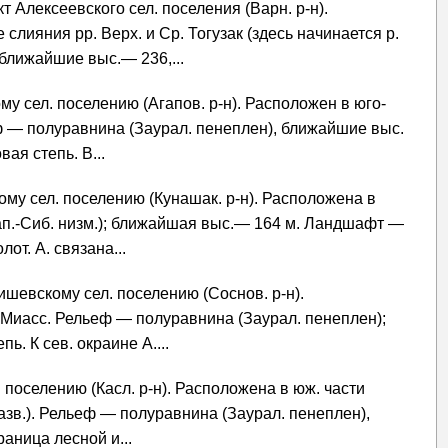
нкт Алексеевского сел. поселения (Варн. р-н).
 слияния рр. Верх. и Ср. Тогузак (здесь начинается р.
 ближайшие выс.— 236,...
ому сел. поселению (Агапов. р-н). Расположен в юго-
ьеф — полуравнина (Заурал. пенеплен), ближайшие выс.
ая степь. В...
ому сел. поселению (Кунашак. р-н). Расположена в
Зап.-Сиб. низм.); ближайшая выс.— 164 м. Ландшафт —
от. А. связана...
ишевскому сел. поселению (Соснов. р-н).
. Миасс. Рельеф — полуравнина (Заурал. пенеплен);
. К сев. окраине А....
. поселению (Касл. р-н). Расположена в юж. части
азв.). Рельеф — полуравнина (Заурал. пенеплен),
аница лесной и...