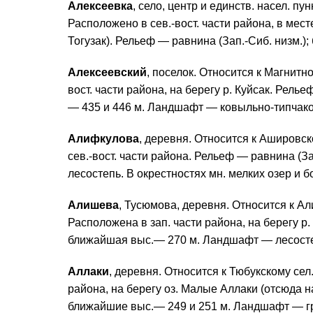
Алексеевка
, село, центр и единств. насел. пу
Расположено в сев.-вост. части района, в месте
Тогузак). Рельеф — равнина (Зап.-Сиб. низм.);
Алексеевский
, поселок. Относится к Магнитн
вост. части района, на берегу р. Куйсак. Рел
— 435 и 446 м. Ландшафт — ковыльно-типчаков
Алифкулова
, деревня. Относится к Ашировск
сев.-вост. части района. Рельеф — равнина (
лесостепь. В окрестностях мн. мелких озер и бол
Алишева
, Тусюмова, деревня. Относится к Ал
Расположена в зап. части района, на берегу р
ближайшая выс.— 270 м. Ландшафт — лесостепь
Аллаки
, деревня. Относится к Тюбукскому сел
района, на берегу оз. Малые Аллаки (отсюда н
ближайшие выс.— 249 и 251 м. Ландшафт — гр