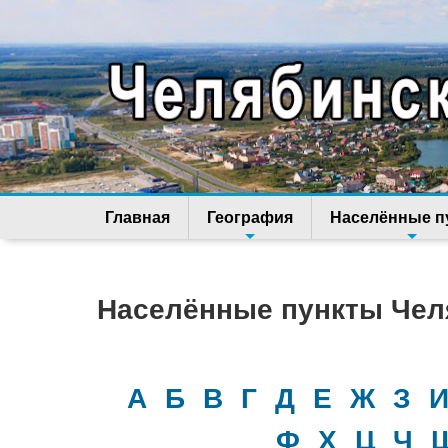
Главная
География
Населённые п
Населённые пункты Чел
А
Б
В
Г
Д
Е
Ж
З
Ф
Х
Ц
Ч