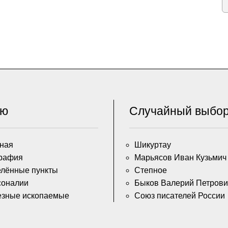
ню
Случайный выбо
ная
Шикуртау
рафия
Марьясов Иван Кузьмич
лённые пункты
Степное
соналии
Быков Валерий Петрови
езные ископаемые
Союз писателей России