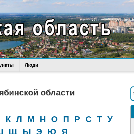
ункты
Люди
ябинской области
И
К
Л
М
Н
О
П
Р
С
Т
У
Ш
Щ
Ы
Э
Ю
Я