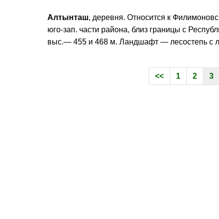
Алтынташ
, деревня. Относится к Филимоновс
юго-зап. части района, близ границы с Респу
выс.— 455 и 468 м. Ландшафт — лесостепь с 
<<
1
2
3