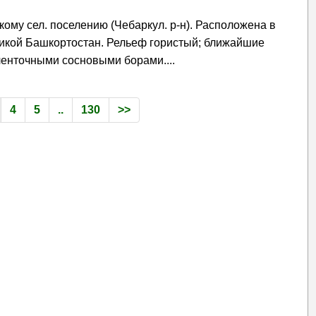
кому сел. поселению (Чебаркул. р-н). Расположена в
бликой Башкортостан. Рельеф гористый; ближайшие
ленточными сосновыми борами....
4
5
..
130
>>