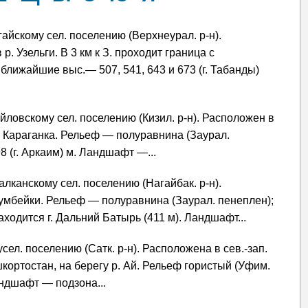
гайскому сел. поселению (Верхнеурал. р-н).
р. Узельги. В 3 км к З. проходит граница с
ближайшие выс.— 507, 541, 643 и 673 (г. Табанды)
айловскому сел. поселению (Кизил. р-н). Расположен в
ая Караганка. Рельеф — полуравнина (Заурал.
 (г. Аркаим) м. Ландшафт —...
Балканскому сел. поселению (Нагайбак. р-н).
Гумбейки. Рельеф — полуравнина (Заурал. пенеплен);
аходится г. Дальний Батырь (411 м). Ландшафт...
сел. поселению (Сатк. р-н). Расположена в сев.-зап.
кортостан, на берегу р. Ай. Рельеф гористый (Уфим.
андшафт — подзона...