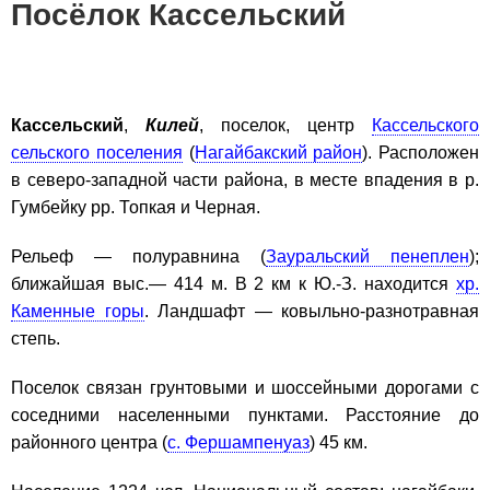
Посёлок Кассельский
Кассельский
,
Килей
, поселок, центр
Кассельского
сельского поселения
(
Нагайбакский район
). Расположен
в северо-западной части района, в месте впадения в р.
Гумбейку рр. Топкая и Черная.
Рельеф — полуравнина (
Зауральский пенеплен
);
ближайшая выс.— 414 м. В 2 км к Ю.-З. находится
хр.
Каменные горы
. Ландшафт — ковыльно-разнотравная
степь.
Поселок связан грунтовыми и шоссейными дорогами с
соседними населенными пунктами. Расстояние до
районного центра (
с. Фершампенуаз
) 45 км.