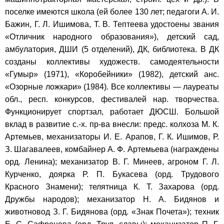
поселке имеются школа (ей более 130 лет; педагоги А. И.
Бажин, Г. Л. Ишимова, Т. В. Тептеева удостоены звания
«Отличник народного образования»), детский сад,
амбулатория, ДШИ (5 отделений), ДК, библиотека. В ДК
созданы коллективы художеств. самодеятельности
«Гумыр» (1971), «Коробейники» (1982), детский анс.
«Озорные ложкари» (1984). Все коллективы — лауреаты
обл., респ. конкурсов, фестивалей нар. творчества.
Функционирует спортзал, работает ДЮСШ. Большой
вклад в развитие с.-х. пр-ва внесли: предс. колхоза М. К.
Артемьев, механизаторы И. Е. Арапов, Г. К. Ишимов, Р.
З. Шагавалеев, комбайнер А. Ф. Артемьева (награждены
орд. Ленина); механизатор В. Г. Минеев, агроном Г. Л.
Курченко, доярка Р. П. Букасева (орд. Трудового
Красного Знамени); телятница К. Т. Захарова (орд.
Дружбы народов); механизатор Н. А. Бидянов и
животновод З. Г. Бидянова (орд. «Знак Почета»); техник