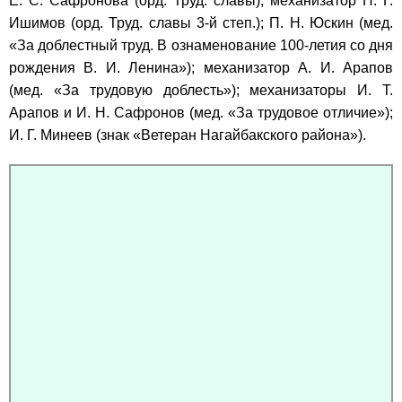
Е. С. Сафронова (орд. Труд. славы); механизатор П. Г.
Ишимов (орд. Труд. славы 3-й степ.); П. Н. Юскин (мед.
«За доблестный труд. В ознаменование 100-летия со дня
рождения В. И. Ленина»); механизатор А. И. Арапов
(мед. «За трудовую доблесть»); механизаторы И. Т.
Арапов и И. Н. Сафронов (мед. «За трудовое отличие»);
И. Г. Минеев (знак «Ветеран Нагайбакского района»).