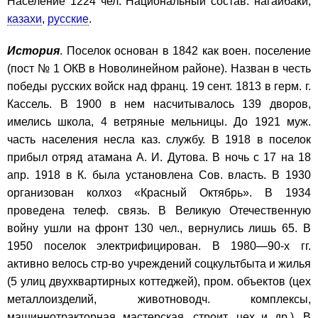
Население 1224 чел. Национальный состав: нагайбаки,
казахи
,
русские
.
История
. Поселок основан в 1842 как воен. поселение
(пост № 1 ОКВ в Новолинейном районе). Назван в честь
победы русских войск над франц. 19 сент. 1813 в герм. г.
Кассель. В 1900 в нем насчитывалось 139 дворов,
имелись школа, 4 ветряные мельницы. До 1921 муж.
часть населения несла каз. службу. В 1918 в поселок
прибыл отряд атамана А. И. Дутова. В ночь с 17 на 18
апр. 1918 в К. была установлена Сов. власть. В 1930
организован колхоз «Красный Октябрь». В 1934
проведена телеф. связь. В Великую Отечественную
войну ушли на фронт 130 чел., вернулись лишь 65. В
1950 поселок электрифицирован. В 1980—90-х гг.
активно велось стр-во учреждений соцкультбыта и жилья
(5 улиц двухквартирных коттеджей), пром. объектов (цех
металлоизделий, животноводч. комплексы,
машиннотракторная мастерская, строит. цех и др.). В