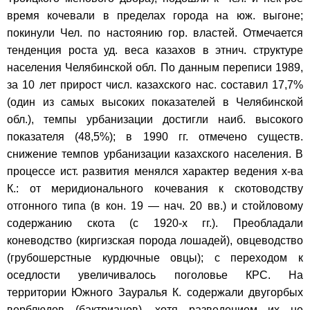
время кочевали в пределах города на юж. выгоне;
покинули Чел. по настоянию гор. властей. Отмечается
тенденция роста уд. веса казахов в этнич. структуре
населения Челябинской обл. По данным переписи 1989,
за 10 лет прирост числ. казахского нас. составил 17,7%
(один из самых высоких показателей в Челябинской
обл.), темпы урбанизации достигли наиб. высокого
показателя (48,5%); в 1990 гг. отмечено существ.
снижение темпов урбанизации казахского населения. В
процессе ист. развития менялся характер ведения х-ва
К.: от меридионального кочевания к скотоводству
отгонного типа (в кон. 19 — нач. 20 вв.) и стойловому
содержанию скота (с 1920-х гг.). Преобладали
коневодство (киргизская порода лошадей), овцеводство
(грубошерстные курдючные овцы); с переходом к
оседлости увеличивалось поголовье КРС. На
территории Южного Зауралья К. содержали двугорбых
верблюдов (бактрианов), хотя разведением их не