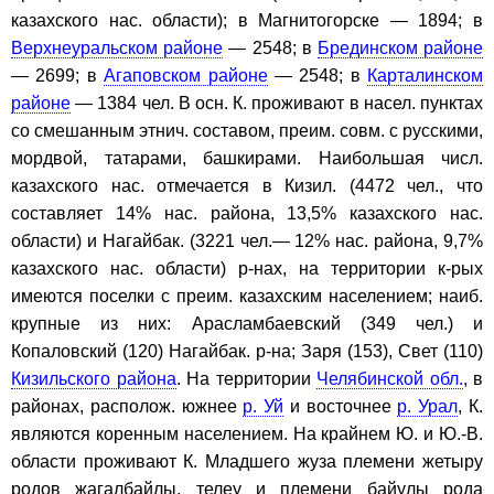
казахского нас. области); в Магнитогорске — 1894; в
Верхнеуральском районе
— 2548; в
Брединском районе
— 2699; в
Агаповском районе
— 2548; в
Карталинском
районе
— 1384 чел. В осн. К. проживают в насел. пунктах
со смешанным этнич. составом, преим. совм. с русскими,
мордвой, татарами, башкирами. Наибольшая числ.
казахского нас. отмечается в Кизил. (4472 чел., что
составляет 14% нас. района, 13,5% казахского нас.
области) и Нагайбак. (3221 чел.— 12% нас. района, 9,7%
казахского нас. области) р-нах, на территории к-рых
имеются поселки с преим. казахским населением; наиб.
крупные из них: Арасламбаевский (349 чел.) и
Копаловский (120) Нагайбак. р-на; Заря (153), Свет (110)
Кизильского района
. На территории
Челябинской обл.
, в
районах, располож. южнее
р. Уй
и восточнее
р. Урал
, К.
являются коренным населением. На крайнем Ю. и Ю.-В.
области проживают К. Младшего жуза племени жетыру
родов жагалбайлы, телеу и племени байулы рода