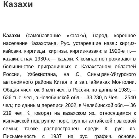
Казахи
Казахи
(самоназвание «казак»), народ, коренное
население Казахстана. Рус. устаревшие назв.: киргиз-
кайсаки, киргизцы, киргизы, киргиз-казаки; в 1920-е гг.—
казаки, с нач. 1930-х — казахи. К. компактно проживают в
большинстве приграничных с Казахстаном областей
России, Узбекистана, на С. Синьцзян-Уйгурского
автономного района Китая и в зап. аймаках Монголии.
Общая числ. ок. 9 млн чел., в России, по данным 1989,—
636 тыс. чел., в Челябинской обл.— 33 230, в Чел.— 2540
чел.; по данным переписи 2002, в Челябинской обл.— 36
219 чел. К. говорят на казахском яз., относящемся к
кыпчакской подгруппе тюрк. группы алтайской языковой
семьи; также распространен среди К. рус. яз.
Письменность с 1937 на рус. графич. основе.