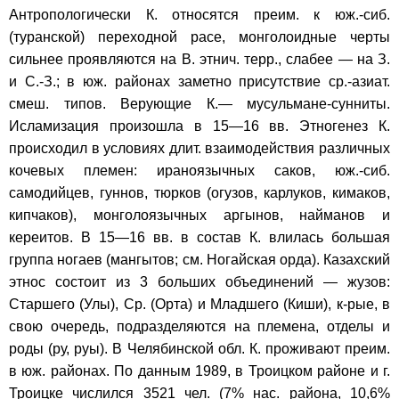
Антропологически К. относятся преим. к юж.-сиб.
(туранской) переходной расе, монголоидные черты
сильнее проявляются на В. этнич. терр., слабее — на З.
и С.-З.; в юж. районах заметно присутствие ср.-азиат.
смеш. типов. Верующие К.— мусульмане-сунниты.
Исламизация произошла в 15—16 вв. Этногенез К.
происходил в условиях длит. взаимодействия различных
кочевых племен: ираноязычных саков, юж.-сиб.
самодийцев, гуннов, тюрков (огузов, карлуков, кимаков,
кипчаков), монголоязычных аргынов, найманов и
кереитов. В 15—16 вв. в состав К. влилась большая
группа ногаев (мангытов; см. Ногайская орда). Казахский
этнос состоит из 3 больших объединений — жузов:
Старшего (Улы), Ср. (Орта) и Младшего (Киши), к-рые, в
свою очередь, подразделяются на племена, отделы и
роды (ру, руы). В Челябинской обл. К. проживают преим.
в юж. районах. По данным 1989, в Троицком районе и г.
Троицке числился 3521 чел. (7% нас. района, 10,6%