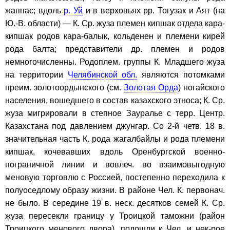
жаппас; вдоль
р. Уй
и в верховьях рр. Тогузак и Аят (на
Ю.-В. области) — К. Ср. жуза племен кипшак отдела кара-
кипшак родов кара-балык, кольденен и племени кирей
рода балта; представители др. племен и родов
немногочисленны. Родоплем. группы К. Младшего жуза
на территории
Челябинской обл.
являются потомками
преим. золотоордынского (см.
Золотая Орда
) ногайского
населения, вошедшего в состав казахского этноса; К. Ср.
жуза мигрировали в степное Зауралье с терр. Центр.
Казахстана под давлением джунгар. Со 2-й четв. 18 в.
значительная часть К. рода жагалбайлы и рода племени
кипшак, кочевавших вдоль Оренбургской военно-
пограничной линии и вовлеч. во взаимовыгодную
меновую торговлю с Россией, постепенно переходила к
полуоседлому образу жизни. В районе Чел. К. первонач.
не было. В середине 19 в. неск. десятков семей К. Ср.
жуза пересекли границу у Троицкой таможни (район
Троицкого менового двора), подошли к Чел. и нек-рое