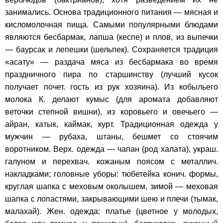
занимались. Основа традиционного питания — мясная и
кисломолочная пища. Самыми популярными блюдами
являются бесбармак, лапша (кеспе) и плов, из выпечки
— баурсак и лепешки (шельпек). Сохраняется традиция
«асату» — раздача мяса из бесбармака во время
праздничного пира по старшинству (лучший кусок
получает почет. гость из рук хозяина). Из кобыльего
молока К. делают кумыс (для аромата добавляют
веточки степной вишни), из коровьего и овечьего —
айран, катык, каймак, курт. Традиционная одежда у
мужчин — рубаха, штаны, бешмет со стоячим
воротником. Верх. одежда — чапан (род халата), украш.
галуном и перехвач. кожаным поясом с металлич.
накладками; головные уборы: тюбетейка конич. формы,
круглая шапка с меховым околышем, зимой — меховая
шапка с лопастями, закрывающими шею и плечи (тымак,
малахай). Жен. одежда: платье (цветное у молодых,