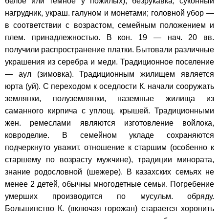
белое или темное у пожилых), безрукавка, суконный
нагрудник, украш. галуном и монетами; головной убор —
в соответствии с возрастом, семейным положением и
плем. принадлежностью. В кон. 19 — нач. 20 вв.
получили распространение платки. Бытовали различные
украшения из серебра и меди. Традиционное поселение
— аул (зимовка). Традиционным жилищем является
юрта (уй). С переходом к оседлости К. начали сооружать
землянки, полуземлянки, наземные жилища из
саманного кирпича с уплощ. крышей. Традиционными
жен. ремеслами являются изготовление войлока,
ковроделие. В семейном укладе сохраняются
подчеркнуто уважит. отношение к старшим (особенно к
старшему по возрасту мужчине), традиции минората,
знание родословной (шежере). В казахских семьях не
менее 2 детей, обычны многодетные семьи. Погребение
умерших производится по мусульм. обряду.
Большинство К. (включая горожан) старается хоронить