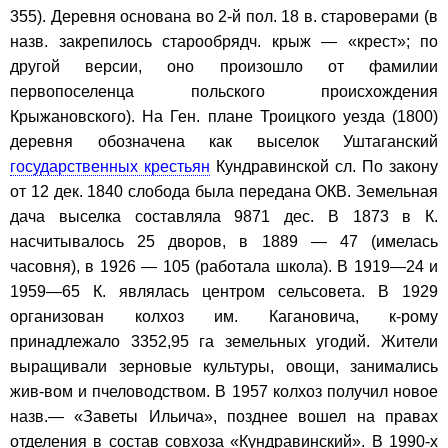
355). Деревня основана во 2-й пол. 18 в. староверами (в
назв. закрепилось старообрядч. крыж — «крест»; по
другой версии, оно произошло от фамилии
первопоселенца польского происхождения
Крыжановского). На Ген. плане Троицкого уезда (1800)
деревня обозначена как выселок Уштаганский
государственных крестьян
Кундравинской сл. По закону
от 12 дек. 1840 слобода была передана ОКВ. Земельная
дача выселка составляла 9871 дес. В 1873 в К.
насчитывалось 25 дворов, в 1889 — 47 (имелась
часовня), в 1926 — 105 (работала школа). В 1919—24 и
1959—65 К. являлась центром сельсовета. В 1929
организован колхоз им. Кагановича, к-рому
принадлежало 3352,95 га земельных угодий. Жители
выращивали зерновые культуры, овощи, занимались
жив-вом и пчеловодством. В 1957 колхоз получил новое
назв.— «Заветы Ильича», позднее вошел на правах
отделения в состав совхоза «Кундравинский». В 1990-х