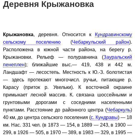
Деревня Крыжановка
Крыжановка
, деревня. Относится к
Кундравинскому
сельскому поселению
(
Чебаркульский район
).
Расположена в южной части района, на берегу р.
Крыжановки. Рельеф — полуравнина (
Зауральский
пенеплен
); ближайшие выс.— 419, 438 и 442 м.
Ландшафт — лесостепь. Местность к Ю.-З. болотистая
— здесь протекают многочисл. ручьи, питающие р.
Карасу (приток р. Увельки). К восточной окраине
примыкает лесной массив. К. связана шоссейными и
грунтовыми дорогами с соседними населенными
пунктами. Расстояние до районного центра (
Чебаркуль
)
40 км, до центра сельского поселения (
с. Кундравы
) — 18
км. Нас. 331 чел. (в 1873 — 154, в 1889 — 243, в 1900 —
299, в 1926 — 505, в 1970 — 389, в 1983 — 329, в 1995 —