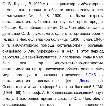
С. В. Шульц. В 1920-е гг. специализир. амбулаторная
помощь жит. города и области оказывалась в чел.
поликлинике № 5. В 1930-е гг. были открыты
офтальмологич. кабинеты на крупных пром. предпр.
области. Дальнейшее развитие О. с. Чел. обл. связано с
деят-стью С. З. Глуховского, одного из организаторов и
гл. врача Чел. обл. глазной больницы (1936). К нач. 1940-
х гг. амбулаторную помощь офтальмологич. больным
оказывало 6 леч. учреждений; в Чел. в этот период
работали 12 врачей-окулистов. В послевоен. годы в Чел.
был осн. гор. консультативно-диагностич.
офтальмологич. центр; населению области оказывалась
мед. помощь в глазном отделении
ЧОКБ
и
офтальмологич. диспансере (см.
Диспансеры
).
Основателем и зав. кафедрой глазных болезней ЧГМИ
(1944—69) был проф. А. Б. Кацнельсон, создавший науч.
школу. В настоящее время в составе О. с. Чел. обл. 8
специализир. центров и отделений