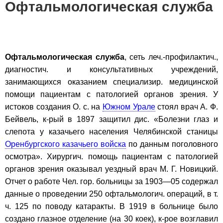
Офтальмологическая служба
Офтальмологическая служба
, сеть леч.-профилактич.,
диагностич. и консультативных учреждений,
занимающихся оказанием специализир. медицинской
помощи пациентам с патологией органов зрения. У
истоков создания О. с. на
Южном Урале
стоял врач А. Ф.
Бейвель, к-рый в 1897 защитил дис. «Болезни глаз и
слепота у казачьего населения Челябинской станицы
Оренбургского казачьего войска
по данным поголовного
осмотра». Хирургич. помощь пациентам с патологией
органов зрения оказывал уездный врач М. Г. Новицкий.
Отчет о работе Чел. гор. больницы за 1903—05 содержал
данные о проведении 250 офтальмологич. операций, в т.
ч. 125 по поводу катаракты. В 1919 в больнице было
создано глазное отделение (на 30 коек), к-рое возглавил