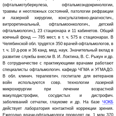
(офтальмотуберкулеза, офтальмоэндокринологии,
травмы и неотложных состояний, патологии рефракции
и лазерной хирургии, консультативно-диагностич.,
витроретинальный, офтальмоонкологич., детский
офтальмологич.), 23 стационара и 11 кабинетов. Общий
коечный фонд — 785 мест, в т. ч. 575 в стационарах. В
Челябинской обл. трудятся 350 врачей-офтальмологов, в
т. ч. 10 д-ров и 36 канд. мед. наук. Значительный вклад в
развитие службы внесли В. И. Локтина, В. С. Рыкун и др.
В сотрудничестве с практикующими врачами работают
специалисты офтальмологич. кафедр ЧГМА и УГМАДО.
В обл. клинич. терапевтич. госпитале для ветеранов
войн используются совр. технологии лазерной
микрохирургии при лечении возрастной
макулодистрофии, сосудистых и дистрофич.
заболеваний сетчатки, глаукоме и др. На базе
ЧОКБ
действует лаборатория контактной коррекции зрения.
Ежегодно врачи-офтальмологи проводят ок. 1 млн 370