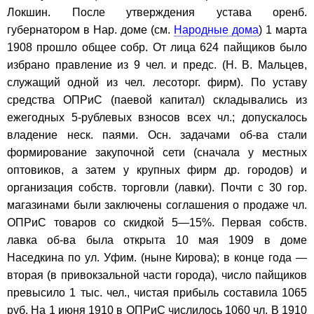
Локшин. После утверждения устава оренб.
губернатором в Нар. доме (см.
Народные дома
) 1 марта
1908 прошло общее собр. От лица 624 пайщиков было
избрано правление из 9 чел. и предс. (Н. В. Мальцев,
служащий одной из чел. лесоторг. фирм). По уставу
средства ОПРиС (паевой капитал) складывались из
ежегодных 5-рублевых взносов всех чл.; допускалось
владение неск. паями. Осн. задачами об-ва стали
формирование закупочной сети (сначала у местных
оптовиков, а затем у крупных фирм др. городов) и
организация собств. торговли (лавки). Почти с 30 гор.
магазинами были заключены соглашения о продаже чл.
ОПРиС товаров со скидкой 5—15%. Первая собств.
лавка об-ва была открыта 10 мая 1909 в доме
Наседкина по ул. Уфим. (ныне Кирова); в конце года —
вторая (в привокзальной части города), число пайщиков
превысило 1 тыс. чел., чистая прибыль составила 1065
руб. На 1 июня 1910 в ОПРиС числилось 1060 чл. В 1910