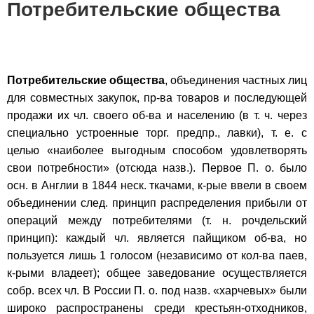
Потребительские общества
Потребительские общества
, объединения частных лиц
для совместных закупок, пр-ва товаров и последующей
продажи их чл. своего об-ва и населению (в т. ч. через
специально устроенные торг. предпр., лавки), т. е. с
целью «наиболее выгодным способом удовлетворять
свои потребности» (отсюда назв.). Первое П. о. было
осн. в Англии в 1844 неск. ткачами, к-рые ввели в своем
объединении след. принцип распределения прибыли от
операций между потребителями (т. н. рочдельский
принцип): каждый чл. является пайщиком об-ва, но
пользуется лишь 1 голосом (независимо от кол-ва паев,
к-рыми владеет); общее заведование осуществляется
собр. всех чл. В России П. о. под назв. «харчевых» были
широко распространены среди крестьян-отходников,