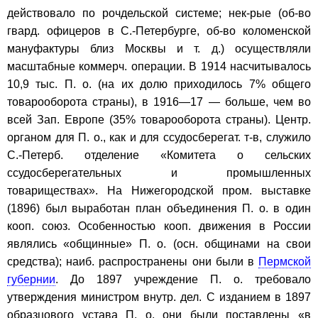
действовало по рочдельской системе; нек-рые (об-во
гвард. офицеров в С.-Петербурге, об-во коломенской
мануфактуры близ Москвы и т. д.) осуществляли
масштабные коммерч. операции. В 1914 насчитывалось
10,9 тыс. П. о. (на их долю приходилось 7% общего
товарооборота страны), в 1916—17 — больше, чем во
всей Зап. Европе (35% товарооборота страны). Центр.
органом для П. о., как и для ссудосберегат. т-в, служило
С.-Петерб. отделение «Комитета о сельских
ссудосберегательных и промышленных
товариществах». На Нижегородской пром. выставке
(1896) был выработан план объединения П. о. в один
кооп. союз. Особенностью кооп. движения в России
являлись «общинные» П. о. (осн. общинами на свои
средства); наиб. распространены они были в
Пермской
губернии
. До 1897 учреждение П. о. требовало
утверждения министром внутр. дел. С изданием в 1897
образцового устава П. о. они были поставлены «в