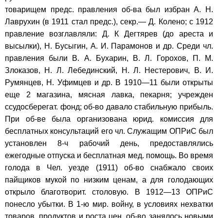
товарищем предс. правления об-ва был избран А. Н.
Лаврухин (в 1911 стал предс.), секр.— Д. Колено; с 1912
правление возглавляли: Д. К Дегтярев (до ареста и
высылки), Н. Бусыгин, А. И. Парамонов и др. Среди чл.
правления были В. А. Бухарин, В. Л. Горохов, П. М.
Злоказов, Н. Л. Лебединский, Н. Л. Нестерович, В. И.
Румянцев, Н. Уфимцев и др. В 1910—11 были открыты
еще 2 магазина, мясная лавка, пекарня; учрежден
ссудосберегат. фонд; об-во давало стабильную прибыль.
При об-ве была организована юрид. комиссия для
бесплатных консультаций его чл. Служащим ОПРиС был
установлен 8-ч рабочий день, предоставлялись
ежегодные отпуска и бесплатная мед. помощь. Во время
голода в Чел. уезде (1911) об-во снабжало своих
пайщиков мукой по низким ценам, а для голодающих
открыло благотворит. столовую. В 1912—13 ОПРиС
понесло убытки. В 1-ю мир. войну, в условиях нехватки
товаров, продуктов и роста цен, об-во занялось новыми