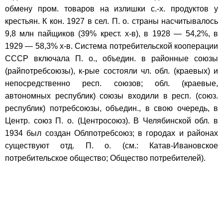
обмену пром. товаров на излишки с.-х. продуктов у
крестьян. К кон. 1927 в сел. П. о. страны насчитывалось
9,8 млн пайщиков (39% крест. х-в), в 1928 — 54,2%, в
1929 — 58,3% х-в. Система потребительской кооперации
СССР включала П. о., объедин. в районные союзы
(райпотребсоюзы), к-рые состояли чл. обл. (краевых) и
непосредственно респ. союзов; обл. (краевые,
автономных республик) союзы входили в респ. (союз.
республик) потребсоюзы, объедин., в свою очередь, в
Центр. союз П. о. (Центросоюз). В Челябинской обл. в
1934 был создан Облпотребсоюз; в городах и районах
существуют отд. П. о. (см.: Катав-Ивановское
потребительское общество; Общество потребителей).