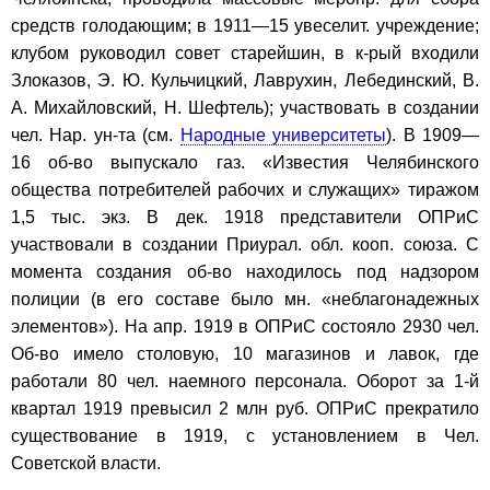
средств голодающим; в 1911—15 увеселит. учреждение;
клубом руководил совет старейшин, в к-рый входили
Злоказов, Э. Ю. Кульчицкий, Лаврухин, Лебединский, В.
А. Михайловский, Н. Шефтель); участвовать в создании
чел. Нар. ун-та (см.
Народные университеты
). В 1909—
16 об-во выпускало газ. «Известия Челябинского
общества потребителей рабочих и служащих» тиражом
1,5 тыс. экз. В дек. 1918 представители ОПРиС
участвовали в создании Приурал. обл. кооп. союза. С
момента создания об-во находилось под надзором
полиции (в его составе было мн. «неблагонадежных
элементов»). На апр. 1919 в ОПРиС состояло 2930 чел.
Об-во имело столовую, 10 магазинов и лавок, где
работали 80 чел. наемного персонала. Оборот за 1-й
квартал 1919 превысил 2 млн руб. ОПРиС прекратило
существование в 1919, с установлением в Чел.
Советской власти.