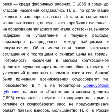
реже — среди фабричных рабочих. С 1865 и среди др.
классов населения создавались П. о., по организации
сходные с зап.-европ.: начальный капитал составлялся
из паевых взносов; определ. часть прибыли отчислялась
на образование запасного капитала, остаток (за вычетом
издержек на управление и текущие расходы)
соразмерно распределялся между пайщиками и
покупателями. Об-ва имели свои лавки, заключали
соглашения с торговцами о скидках цены на товары.
Потребность населения в мелком краткосрочном
кредите и неудовлетворит. положение общест. кредитных
учреждений (волостных вспомогат. касс и сел. банков)
были причинами возникновения ссудосберегат. т-в.
Повсеместно, в т. ч. на территории
Оренбургской
губернии
, на основе «Положения о мелком кредите»
(1895) создавались кредитные товарищества, к-рые, в
отличие от ссудосберегат. касс, не предусматривали
обязат. паевых взносов. Большинство П. о. в России