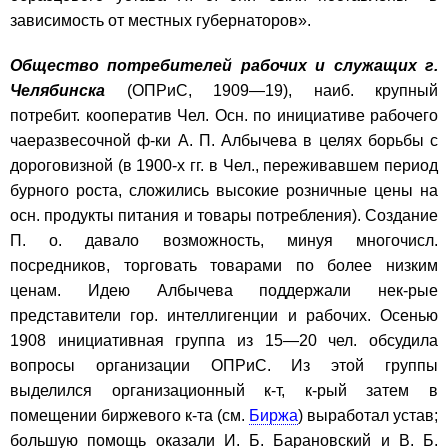
зависимость от местных губернаторов».
Общество потребителей рабочих и служащих г.
Челябинска
(ОПРиС, 1909—19), наиб. крупный
потребит. кооператив Чел. Осн. по инициативе рабочего
чаеразвесочной ф-ки А. П. Албычева в целях борьбы с
дороговизной (в 1900-х гг. в Чел., переживавшем период
бурного роста, сложились высокие розничные цены на
осн. продукты питания и товары потребления). Создание
П. о. давало возможность, минуя многочисл.
посредников, торговать товарами по более низким
ценам. Идею Албычева поддержали нек-рые
представители гор. интеллигенции и рабочих. Осенью
1908 инициативная группа из 15—20 чел. обсудила
вопросы организации ОПРиС. Из этой группы
выделился организационный к-т, к-рый затем в
помещении биржевого к-та (см.
Биржа
) выработал устав;
большую помощь оказали И. Б. Барановский и В. Б.