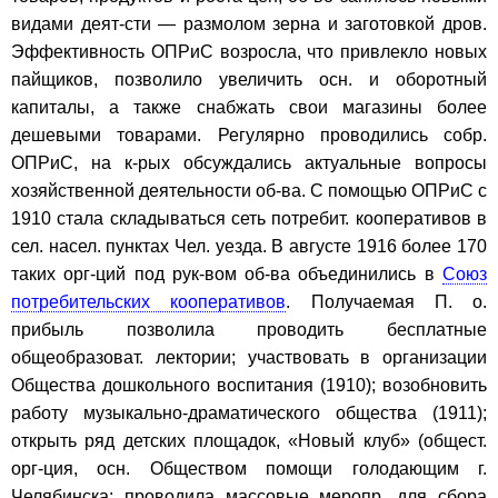
видами деят-сти — размолом зерна и заготовкой дров.
Эффективность ОПРиС возросла, что привлекло новых
пайщиков, позволило увеличить осн. и оборотный
капиталы, а также снабжать свои магазины более
дешевыми товарами. Регулярно проводились собр.
ОПРиС, на к-рых обсуждались актуальные вопросы
хозяйственной деятельности об-ва. С помощью ОПРиС с
1910 стала складываться сеть потребит. кооперативов в
сел. насел. пунктах Чел. уезда. В августе 1916 более 170
таких орг-ций под рук-вом об-ва объединились в
Союз
потребительских кооперативов
. Получаемая П. о.
прибыль позволила проводить бесплатные
общеобразоват. лектории; участвовать в организации
Общества дошкольного воспитания (1910); возобновить
работу музыкально-драматического общества (1911);
открыть ряд детских площадок, «Новый клуб» (общест.
орг-ция, осн. Обществом помощи голодающим г.
Челябинска; проводила массовые меропр. для сбора