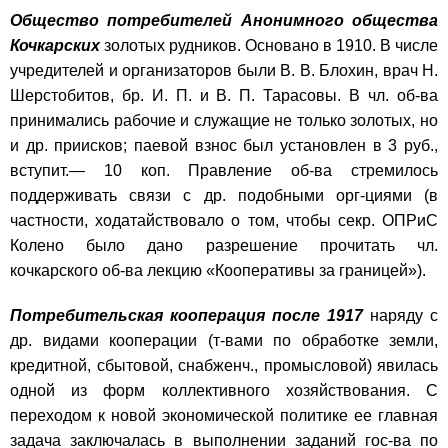
Общество потребителей Анонимного общества
Кочкарских
золотых рудников. Основано в 1910. В числе
учредителей и организаторов были В. В. Блохин, врач Н.
Шерстобитов, бр. И. П. и В. П. Тарасовы. В чл. об-ва
принимались рабочие и служащие не только золотых, но
и др. приисков; паевой взнос был установлен в 3 руб.,
вступит.— 10 коп. Правление об-ва стремилось
поддерживать связи с др. подобными орг-циями (в
частности, ходатайствовало о том, чтобы секр. ОПРиС
Колено было дано разрешение прочитать чл.
кочкарского об-ва лекцию «Кооперативы за границей»).
Потребительская кооперация после 1917
наряду с
др. видами кооперации (т-вами по обработке земли,
кредитной, сбытовой, снабженч., промысловой) явилась
одной из форм коллективного хозяйствования. С
переходом к новой экономической политике ее главная
задача заключалась в выполнении заданий гос-ва по