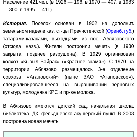
Население 421 чел. (в 1926 — 196, в 1970 — 407, в 1983
— 300, в 1995 — 411).
История
. Поселок основан в 1902 на дополнит.
земельном наделе каз. ст-цы Пречистенской (
Оренб. губ
.)
татарами-казаками, выходцами из пос. Аблязовского
(отсюда назв.). Жители построили мечеть (в 1930
закрыта, позднее разрушена). В 1929 организован
колхоз «Кызыл Байрак» («Красное знамя»). С 1970 на
территории Аблязово размещалось 3-е отделение
совхоза «Агаповский» (ныне ЗАО «Агаповское»),
специализировавшееся на выращивании зерновых
культур, молодняка КРС и пр-ве молока.
В Аблязово имеются детский сад, начальная школа,
библиотека, ДК, фельдшерско-акушерский пункт. В 2003
построена новая мечеть.