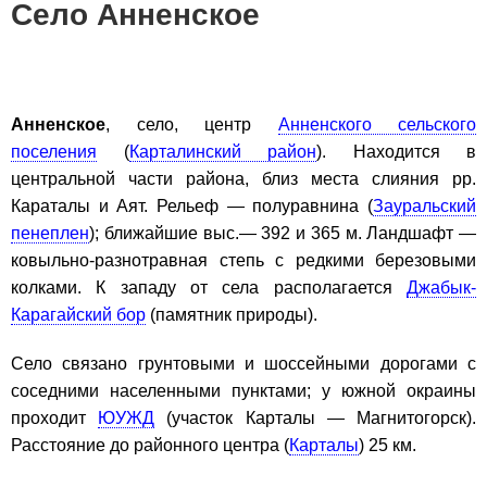
Село Анненское
Анненское
, село, центр
Анненского сельского
поселения
(
Карталинский район
). Находится в
центральной части района, близ места слияния рр.
Караталы и Аят. Рельеф — полуравнина (
Зауральский
пенеплен
); ближайшие выс.— 392 и 365 м. Ландшафт —
ковыльно-разнотравная степь с редкими березовыми
колками. К западу от села располагается
Джабык-
Карагайский бор
(памятник природы).
Село связано грунтовыми и шоссейными дорогами с
соседними населенными пунктами; у южной окраины
проходит
ЮУЖД
(участок Карталы — Магнитогорск).
Расстояние до районного центра (
Карталы
) 25 км.