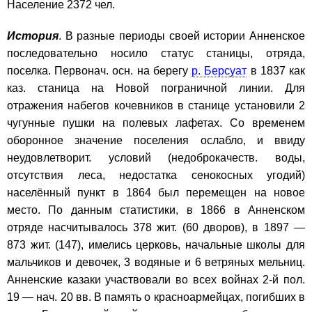
Население 2372 чел.
История
. В разные периоды своей истории Анненское
последовательно носило статус станицы, отряда,
поселка. Первонач. осн. на берегу
р. Берсуат
в 1837 как
каз. станица на Новой пограничной линии. Для
отражения набегов кочевников в станице установили 2
чугунные пушки на полевых лафетах. Со временем
оборонное значение поселения ослабло, и ввиду
неудовлетворит. условий (недоброкачеств. воды,
отсутствия леса, недостатка сенокосных угодий)
населённый пункт в 1864 был перемещен на новое
место. По данным статистики, в 1866 в Анненском
отряде насчитывалось 378 жит. (60 дворов), в 1897 —
873 жит. (147), имелись церковь, начальные школы для
мальчиков и девочек, 3 водяные и 6 ветряных мельниц.
Анненские казаки участвовали во всех войнах 2-й пол.
19 — нач. 20 вв. В память о красноармейцах, погибших в