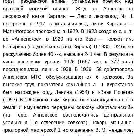
годы Гражданской войны, установлен обелиск над
братской могилой воинов. Ж.-д. ст. Анненск на
лесовозной ветке Карталы — Лес и лесозавод № 1
построены в 1917, капитальная ж.-д. линия Карталы —
Магнитогорск проложена в 1929. В 1923 создано с.-х. т-
во «Анненское», в 1929 на его базе — колхоз им.
Каширина (позднее колхоз им. Кирова). В 1930—32 было
раскулачено более 40 х-в, выселен 241 чел. В результате
числ. населения уровня 1926 (1667 чел. и 372 х-ва)
восстановилась лишь к 1938. В 1936—58 действовала
Анненская МТС, обслуживавшая ок. 6 колхозов. За
высокие труд. показатели комбайнер И. П. Курахтанов
был награжден орд. Ленина (1954) и «Знак Почета»
(1957). В 1960 колхоз им. Кирова был ликвидирован, его
земли и имущество переданы совхозу «Карталинский»
(на терр. Анненское расположились центральная
усадьба и 1-е отделение совхоза). Токарь машинно-
тракторной мастерской 1 -го отделения В. М. Чендылов,