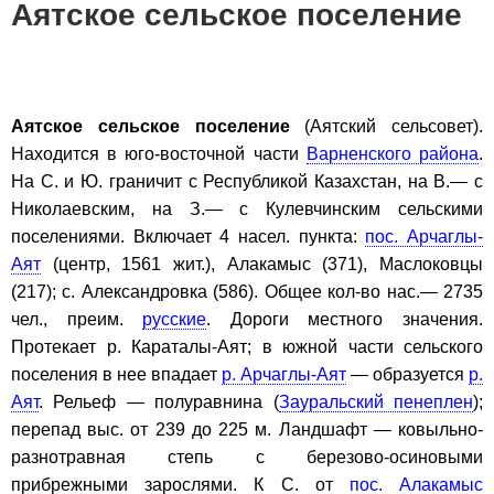
Аятское сельское поселение
Аятское сельское поселение
(Аятский сельсовет).
Находится в юго-восточной части
Варненского района
.
На С. и Ю. граничит с Республикой Казахстан, на В.— с
Николаевским, на З.— с Кулевчинским сельскими
поселениями. Включает 4 насел. пункта:
пос. Арчаглы-
Аят
(центр, 1561 жит.), Алакамыс (371), Маслоковцы
(217); с. Александровка (586). Общее кол-во нас.— 2735
чел., преим.
русские
. Дороги местного значения.
Протекает р. Караталы-Аят; в южной части сельского
поселения в нее впадает
р. Арчаглы-Аят
— образуется
р.
Аят
. Рельеф — полуравнина (
Зауральский пенеплен
);
перепад выс. от 239 до 225 м. Ландшафт — ковыльно-
разнотравная степь с березово-осиновыми
прибрежными зарослями. К С. от
пос. Алакамыс