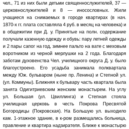
чел., 71 из них были детьми священнослужителей, 37 —
церковнослужителей и 8 — иносословных. Жили
учащиеся на снимаемых в городе квартирах (в нач.
1870-х гг. плата составляла 4 руб. в месяц на человека) и
в общежитии при Д. у. Принятые на полн. содержание
получали казенную одежду и обувь: пару летней одежды
и 2 пары сапог на год, зимнее пальто на вате с меховым
воротником из черной мерлушки на 2 года. Благодаря
заботам духовенства Чел. училищного округа Д. у. было
благоустроено. Его усадьба занимала полквартала
между Юж. бульваром (ныне пр. Ленина) и Степной ул.
(ул. Коммуны). Ближняя к бульвару часть квартала была
занята Одигитриевским женским монастырем. На углу
ул. Большая (ул. Цвиллинга) и Степная стояла
училищная церковь в честь Покрова Пресвятой
Богородицы (Покровская). На Большую ул. выходило
кам. 1-этажное здание, в к-ром размещались больница,
правление и квартира надзирателя. Ближе к монастырю