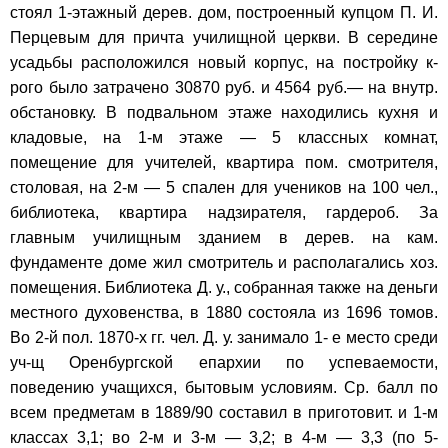
стоял 1-этажный дерев. дом, построенный купцом П. И.
Перцевым для причта училищной церкви. В середине
усадьбы расположился новый корпус, на постройку к-
рого было затрачено 30870 руб. и 4564 руб.— на внутр.
обстановку. В подвальном этаже находились кухня и
кладовые, на 1-м этаже — 5 классных комнат,
помещение для учителей, квартира пом. смотрителя,
столовая, на 2-м — 5 спален для учеников на 100 чел.,
библиотека, квартира надзирателя, гардероб. За
главным училищным зданием в дерев. на кам.
фундаменте доме жил смотритель и располагались хоз.
помещения. Библиотека Д. у., собранная также на деньги
местного духовенства, в 1880 состояла из 1696 томов.
Во 2-й пол. 1870-х гг. чел. Д. у. занимало 1- е место среди
уч-щ Оренбургской епархии по успеваемости,
поведению учащихся, бытовым условиям. Ср. балл по
всем предметам в 1889/90 составил в приготовит. и 1-м
классах 3,1; во 2-м и 3-м — 3,2; в 4-м — 3,3 (по 5-