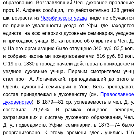
образования. Возглавлявший Чел. духовное правление
прот. И. Алфеев сообщил, что действительно 128 детей
шк. возраста из
Челябинского уезда
нигде не обучаются
по причине удаленности уезда от Уфы, где находятся
единств. на всю епархию духовные семинария, уездное
и приходское уч-ща. Встал вопрос об открытии в Чел. Д.
у. На его организацию было отпущено 340 руб. 83,5 коп.
и собрано частными пожертвованиями 516 руб. 80 коп.
С 19 окт. 1830 в городе начали действовать приходское и
уездное духовные уч-ща. Первым смотрителем уч-щ
стал прот. А. Логачевский, преподававший до этого в
Оренб. духовной семинарии в Уфе. Весь преподават.
состав принадлежал к духовенству (см.
Православное
духовенство
). В 1879—81 ср. успеваемость в чел. Д. у.
составила 21,55%. В рамках общерос. реформ,
затрагивавших и систему духовного образования, Чел.
Д. у., подведомств. Уфим. семинарии, в 1873—74 было
реорганизовано. К этому времени здесь учились 116