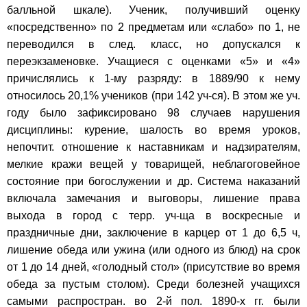
балльной шкале). Ученик, получивший оценку
«посредственно» по 2 предметам или «слабо» по 1, не
переводился в след. класс, но допускался к
переэкзаменовке. Учащиеся с оценками «5» и «4»
причислялись к 1-му разряду: в 1889/90 к нему
относилось 20,1% учеников (при 142 уч-ся). В этом же уч.
году было зафиксировано 98 случаев нарушения
дисциплины: курение, шалость во время уроков,
непочтит. отношение к наставникам и надзирателям,
мелкие кражи вещей у товарищей, неблагоговейное
состояние при богослужении и др. Система наказаний
включала замечания и выговоры, лишение права
выхода в город с терр. уч-ща в воскресные и
праздничные дни, заключение в карцер от 1 до 6,5 ч,
лишение обеда или ужина (или одного из блюд) на срок
от 1 до 14 дней, «голодный стол» (присутствие во время
обеда за пустым столом). Среди болезней учащихся
самыми распростран. во 2-й пол. 1890-х гг. были