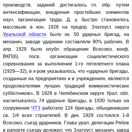
производств. заданий достигалось гл. обр. путем
интенсификации, внедрения простейших элементов
науч. организации труда. Д. у. быстро становилось
массовым: в кон. 1928 на предпр. Златоуст. округа
Уральской области
было ок. 50 ударных бригад, на
механич. заводе ударники составляли 90% рабочих. В
апр. 1929 было опубл. обращение Всесоюз. конф.
ВКП(б), посв. организации социалистического
соревнования за выполнение 1-го пятилетнего плана
(1929—32), в к-ром указывалось, что «ударные бригады,
созданные на предприятиях и в учреждениях, являются
продолжателями лучших традиций коммунистических
субботников». В 1929 в Челябинском округе Урал. обл.
насчитывалось 74 ударные бригады, в 1930 только на
сооружении
ЧТЗ
работало 124 бригады, объединивших
св. 1/4 всех строителей. В дек. 1929 состоялся 1-й
Всесоюз. съезд ударников. Глава урал. делегации Рябов
в рапорте съезду доложил, что Златоуст. механич. завод