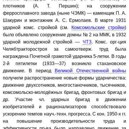
плотников (А. Т. Першин); на сооружении
ферросплавного завода (ныне ЧЭМК) — каменщик П. А.
Шакурин и монтажник А. С. Ермолаев. В марте 1931
ударной комс. стройкой (см.
Комсомольские стройки
)
было объявлено сооружение домны № 2 на ММК, в 1932
ударной молодежной стройкой —
ЧТЗ
. Комс. орг-ция
Челябтракторостроя за самоотверж. труд была
награждена Почетной грамотой ударника 5-летки. В годы
2-й пятилетки (1933—37) возникло стахановское
движение. В период
Великой Отечественной войны
получили распространение новые формы ударничества:
движение двухсотников, многостаночников, тысячников,
комсомольско-молодёжных бригад, фронтовых бригад и
др. Участие чл. ударных бригад в движении
изобретателей и рационализаторов способствовало
ускорению темпов науч.-техн. прогресса. С кон. 1950-х гг.
на повышение производительности труда и
эффективности пр-ва было направлено движение за