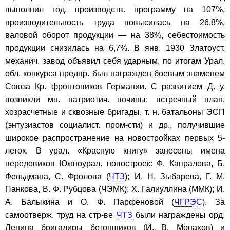
выполнил год. производств. программу на 107%,
производительность труда повысилась на 26,8%,
валовой оборот продукции — на 38%, себестоимость
продукции снизилась на 6,7%. В янв. 1930 Златоуст.
механич. завод объявил себя ударным, по итогам Урал.
обл. конкурса предпр. был награжден боевым знаменем
Союза Кр. фронтовиков Германии. С развитием Д. у.
возникли мн. патриотич. почины: встречный план,
хозрасчетные и сквозные бригады, т. н. батальоны ЭСП
(энтузиастов социалист. пром-сти) и др., получившие
широкое распространение на новостройках первых 5-
леток. В урал. «Красную книгу» занесены имена
передовиков Южноурал. новостроек: Ф. Капралова, Б.
Фельдмана, С. Фролова (
ЧТЗ
); И. Н. Зыбарева, Г. М.
Панкова, В. Ф. Рубцова (ЧЭМК); Х. Галиуллина (ММК); И.
А. Балыкина и О. Ф. Парфеновой (
ЧГРЭС
). За
самоотверж. труд на стр-ве
ЧТЗ
были награждены орд.
Ленина бригадиры бетонщиков (И. В. Монахов) и