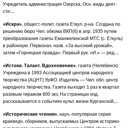
Учредитель администрация Озерска. Осн. виды деят-
сти:...
«Искра»
, общест.-полит. газета Еткул. р-на. Создана по
решению бюро Чел. обкома ВКП(б) в апр. 1935 путем
преобразования газеты Еманжелинской МТС (с. Еткуль)
в районную. Первонач. назв. «За высокий урожай»,
затем «Горняцкая правда». Первый рук. «И.» — ред....
«Истоки. Талант. Вдохновение»
, газета (Челябинск).
Учреждена в 1993 Ассоциацией центров народного
творчества (АЦНТ) УрФО. Издатель — Чел. обл. центр
народного творчества. Газета выходит 1 раз в квартал
разовым тиражом 600 экз. На страницах изд.
рассказывается о событиях культ. жизни Курганской,...
«Исторические чтения»
, науч.-популярная серия
краеведч. сборников, выпускаемых Центром историко-