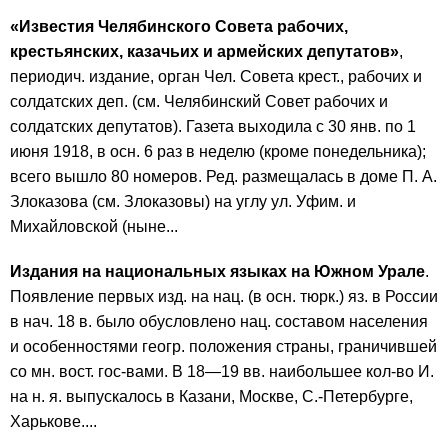
«Известия Челябинского Совета рабочих,
крестьянских, казачьих и армейских депутатов»
,
периодич. издание, орган Чел. Совета крест., рабочих и
солдатских деп. (см. Челябинский Совет рабочих и
солдатских депутатов). Газета выходила с 30 янв. по 1
июня 1918, в осн. 6 раз в неделю (кроме понедельника);
всего вышло 80 номеров. Ред. размещалась в доме П. А.
Злоказова (см. Злоказовы) на углу ул. Уфим. и
Михайловской (ныне...
Издания на национальных языках на Южном Урале
.
Появление первых изд. на нац. (в осн. тюрк.) яз. в России
в нач. 18 в. было обусловлено нац. составом населения
и особенностями геогр. положения страны, граничившей
со мн. вост. гос-вами. В 18—19 вв. наибольшее кол-во И.
на н. я. выпускалось в Казани, Москве, С.-Петербурге,
Харькове....