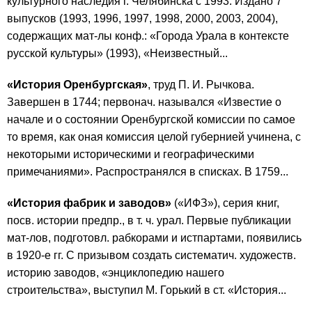
культурного наследия г. Челябинска с 1993. Издано 7
выпусков (1993, 1996, 1997, 1998, 2000, 2003, 2004),
содержащих мат-лы конф.: «Города Урала в контексте
русской культуры» (1993), «Неизвестный...
«История Оренбургская»
, труд П. И. Рычкова.
Завершен в 1744; первонач. назывался «Известие о
начале и о состоянии Оренбургской комиссии по самое
то время, как оная комиссия целой губернией учинена, с
некоторыми историческими и географическими
примечаниями». Распространялся в списках. В 1759...
«История фабрик и заводов»
(«ИФЗ»), серия книг,
посв. истории предпр., в т. ч. урал. Первые публикации
мат-лов, подготовл. рабкорами и истпартами, появились
в 1920-е гг. С призывом создать систематич. художеств.
историю заводов, «энциклопедию нашего
строительства», выступил М. Горький в ст. «История...