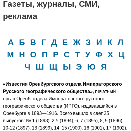
Газеты, журналы, СМИ,
реклама
А
Б
В
Г
Д
Е
Ж
З
И
К
Л
М
Н
О
П
Р
С
Т
У
Ф
Х
Ц
Ч
Ш
Щ
Ы
Э
Ю
Я
«Известия Оренбургского отдела Императорского
Русского географического общества»
, печатный
орган Оренб. отдела Императорского русского
географического общества (ИРГО), издававшийся в
Оренбурге в 1893—1916. Всего вышло в свет 25
выпусков: № 1 (1893), 2-5 (1894), 6, 7 (1895), 8, 9 (1896),
10-12 (1897), 13 (1899), 14, 15 (1900), 16 (1901), 17 (1902),