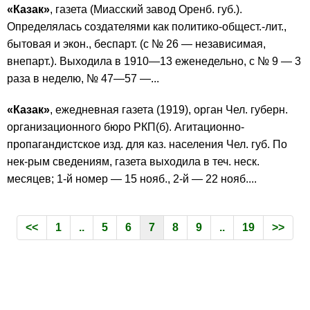
«Казак»
, газета (Миасский завод Оренб. губ.).
Определялась создателями как политико-общест.-лит.,
бытовая и экон., беспарт. (с № 26 — независимая,
внепарт.). Выходила в 1910—13 еженедельно, с № 9 — 3
раза в неделю, № 47—57 —...
«Казак»
, ежедневная газета (1919), орган Чел. губерн.
организационного бюро РКП(б). Агитационно-
пропагандистское изд. для каз. населения Чел. губ. По
нек-рым сведениям, газета выходила в теч. неск.
месяцев; 1-й номер — 15 нояб., 2-й — 22 нояб....
<<
1
..
5
6
7
8
9
..
19
>>