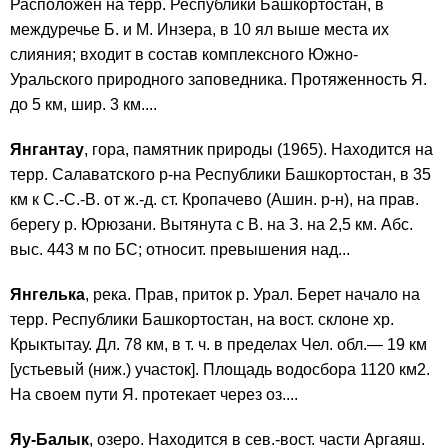
Расположен на терр. Республики Башкортостан, в
междуречье Б. и М. Инзера, в 10 ял выше места их
слияния; входит в состав комплексного Южно-
Уральского природного заповедника. Протяженность Я.
до 5 км, шир. 3 км....
Янгантау
, гора, памятник природы (1965). Находится на
терр. Салаватского р-на Республики Башкортостан, в 35
км к С.-С.-В. от ж.-д. ст. Кропачево (Ашин. р-н), на прав.
берегу р. Юрюзани. Вытянута с В. на З. на 2,5 км. Абс.
выс. 443 м по БС; относит. превышения над...
Янгелька
, река. Прав, приток р. Урал. Берет начало на
терр. Республики Башкортостан, на вост. склоне хр.
Крыктытау. Дл. 78 км, в т. ч. в пределах Чел. обл.— 19 км
[устьевый (ниж.) участок]. Площадь водосбора 1120 км2.
На своем пути Я. протекает через оз....
Яу-Балык
, озеро. Находится в сев.-вост. части Аргаяш.