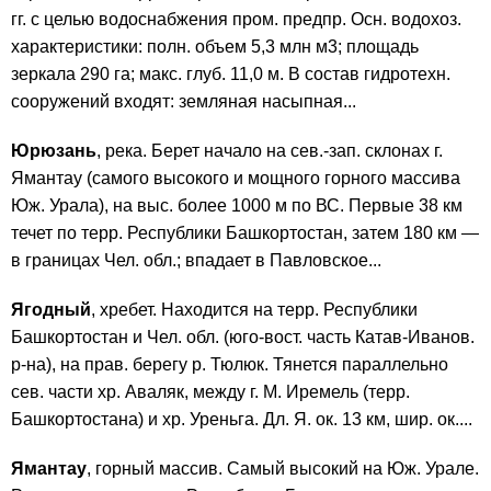
гг. с целью водоснабжения пром. предпр. Осн. водохоз.
характеристики: полн. объем 5,3 млн м3; площадь
зеркала 290 га; макс. глуб. 11,0 м. В состав гидротехн.
сооружений входят: земляная насыпная...
Юрюзань
, река. Берет начало на сев.-зап. склонах г.
Ямантау (самого высокого и мощного горного массива
Юж. Урала), на выс. более 1000 м по ВС. Первые 38 км
течет по терр. Республики Башкортостан, затем 180 км —
в границах Чел. обл.; впадает в Павловское...
Ягодный
, хребет. Находится на терр. Республики
Башкортостан и Чел. обл. (юго-вост. часть Катав-Иванов.
р-на), на прав. берегу р. Тюлюк. Тянется параллельно
сев. части хр. Аваляк, между г. М. Иремель (терр.
Башкортостана) и хр. Уреньга. Дл. Я. ок. 13 км, шир. ок....
Ямантау
, горный массив. Самый высокий на Юж. Урале.