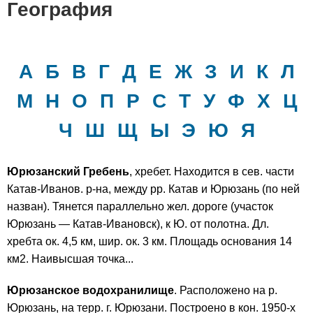
География
А
Б
В
Г
Д
Е
Ж
З
И
К
Л
М
Н
О
П
Р
С
Т
У
Ф
Х
Ц
Ч
Ш
Щ
Ы
Э
Ю
Я
Юрюзанский Гребень
, хребет. Находится в сев. части
Катав-Иванов. р-на, между рр. Катав и Юрюзань (по ней
назван). Тянется параллельно жел. дороге (участок
Юрюзань — Катав-Ивановск), к Ю. от полотна. Дл.
хребта ок. 4,5 км, шир. ок. 3 км. Площадь основания 14
км2. Наивысшая точка...
Юрюзанское водохранилище
. Расположено на р.
Юрюзань, на терр. г. Юрюзани. Построено в кон. 1950-х