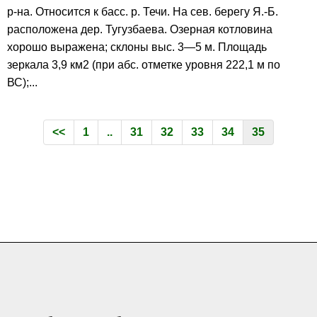
р-на. Относится к басс. р. Течи. На сев. берегу Я.-Б.
расположена дер. Тугузбаева. Озерная котловина
хорошо выражена; склоны выс. 3—5 м. Площадь
зеркала 3,9 км2 (при абс. отметке уровня 222,1 м по
ВС);...
<<
1
..
31
32
33
34
35