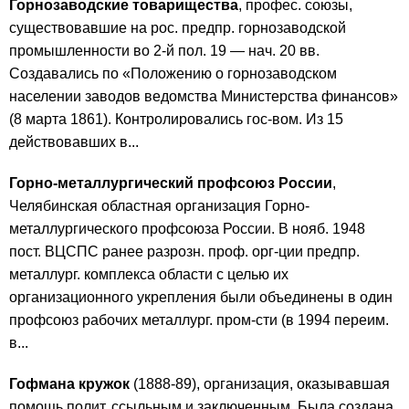
Горнозаводские товарищества
, профес. союзы,
существовавшие на рос. предпр. горнозаводской
промышленности во 2-й пол. 19 — нач. 20 вв.
Создавались по «Положению о горнозаводском
населении заводов ведомства Министерства финансов»
(8 марта 1861). Контролировались гос-вом. Из 15
действовавших в...
Горно-металлургический профсоюз России
,
Челябинская областная организация Горно-
металлургического профсоюза России. В нояб. 1948
пост. ВЦСПС ранее разрозн. проф. орг-ции предпр.
металлург. комплекса области с целью их
организационного укрепления были объединены в один
профсоюз рабочих металлург. пром-сти (в 1994 переим.
в...
Гофмана кружок
(1888-89), организация, оказывавшая
помощь полит. ссыльным и заключенным. Была создана