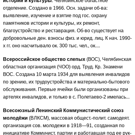
истории и культуры
: Челябинское областное
отделение. Создано в 1966. Осн. задачи об-ва:
выявление, изучение и взятие под гос. охрану
памятников истории и культуры, их ремонт,
благоустройство и реставрация. Об-во существует на
добровольные ден. взносы физ. и юрид. лиц. К нач. 1990-
х гг. оно насчитывало ок. 300 тыс. чел., ок....
Всероссийское общество слепых
(ВОС), Челябинская
областная организация (ЧОО) орд. Труд. Кр. Знамени
ВОС. Создана 10 марта 1934 для выявления инвалидов
по зрению, их трудоустройства и материально-бытового
обслуживания. Первые ячейки были организованы при
артелях инвалидов, и только в с. Полетаево-2 имелась...
Всесоюзный Ленинский Коммунистический союз
молодёжи
(ВЛКСМ), массовая общест.-полит. самодеят.
организация сов. молодежи в 1918—91, созданная по
инициативе Коммунист. партии и работавшая под ее рук-