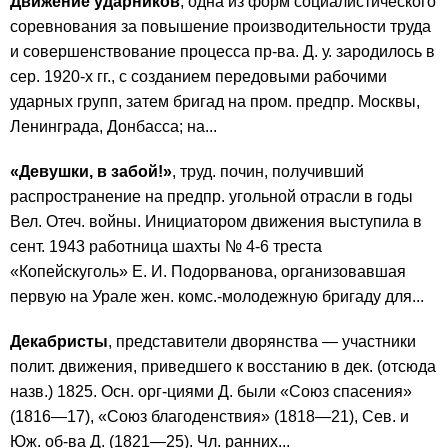
Движение ударников
, одна из форм социалистического
соревнования за повышение производительности труда
и совершенствование процесса пр-ва. Д. у. зародилось в
сер. 1920-х гг., с созданием передовыми рабочими
ударных групп, затем бригад на пром. предпр. Москвы,
Ленинграда, Донбасса; на...
«Девушки, в забой!»
, труд. почин, получивший
распространение на предпр. угольной отрасли в годы
Вел. Отеч. войны. Инициатором движения выступила в
сент. 1943 работница шахты № 4-6 треста
«Копейскуголь» Е. И. Подорванова, организовавшая
первую на Урале жен. комс.-молодежную бригаду для...
Декабристы
, представители дворянства — участники
полит. движения, приведшего к восстанию в дек. (отсюда
назв.) 1825. Осн. орг-циями Д. были «Союз спасения»
(1816—17), «Союз благоденствия» (1818—21), Сев. и
Юж. об-ва Д. (1821—25). Чл. ранних...