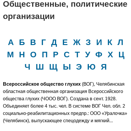
Общественные, политические
организации
А
Б
В
Г
Д
Е
Ж
З
И
К
Л
М
Н
О
П
Р
С
Т
У
Ф
Х
Ц
Ч
Ш
Щ
Ы
Э
Ю
Я
Всероссийское общество глухих
(ВОГ), Челябинская
областная общественная организация Всероссийского
общества глухих (ЧООО ВОГ). Создана в сент. 1928.
Объединяет более 4 тыс. чел. В системе ВОГ Чел. обл. 2
социально-реабилитационных предпр.: ООО «Уралочка»
(Челябинск), выпускающее спецодежду и мягкий...