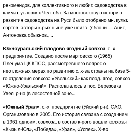
рекомендов. для коллективного и любит. садоводства в
климат. условиях Чел. обл. За многовековую историю
развития садоводства на Руси было отобрано мн. культ.
сортов, авторы к-рых ныне уже неизв. (яблони — Анис,
Антоновка обыкнов.,...
Южноуральский плодово-ягодный совхоз
. с.-х.
предприятие. Создано после мартовского (1965)
Пленума ЦК КПСС, рассмотревшего вопрос о
неотложных мерах по развитию с. х-ва страны на базе 5-
го отделения совхоза «Увельский» как плод.-ягод. совхоз
«Южно-Уральский». Располагалось в пос. Березовка
Увел. р-на (в лесостепной зоне...
«Южный Урал»
, с.-х. предприятие (Уйский р-н), ОАО.
Организовано в 2005. Его история связана с созданием
в 1961 одноим. совхоза, в состав к-рого вошли колхозы
«Кызыл-Юл», «Победа», «Урал», «Успех». Х-во