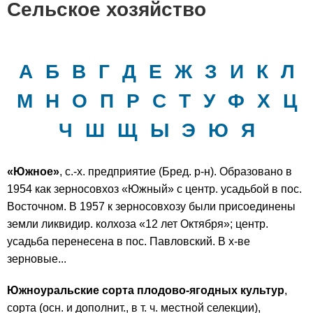
Сельское хозяйство
А
Б
В
Г
Д
Е
Ж
З
И
К
Л
М
Н
О
П
Р
С
Т
У
Ф
Х
Ц
Ч
Ш
Щ
Ы
Э
Ю
Я
«Южное»
, с.-х. предприятие (Бред. р-н). Образовано в
1954 как зерносовхоз «Южный» с центр. усадьбой в пос.
Восточном. В 1957 к зерносовхозу были присоединены
земли ликвидир. колхоза «12 лет Октября»; центр.
усадьба перенесена в пос. Павловский. В х-ве
зерновые...
Южноуральские сорта плодово-ягодных культур
,
сорта (осн. и дополнит., в т. ч. местной селекции),