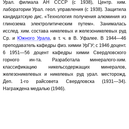
Урал. филиала АН СССР (с 1938), Центр. хим.
лаборатории Урал. геол. управления (с 1938). Защитила
кандидатскую дис. «Технология получения алюминия из
глинозема электролитическим путем». Занималась
исслед. хим. состава никелевых и железоникелевых руд
Ср. и
Южного Урала
, в т. ч. в В. Уфалее. В 1944—46
преподаватель кафедры физ. химии УрГУ; с 1946 доцент.
6 1951—56 доцент кафедры химии Свердловского
горного ин-та. Разработала минералого-хим.
классификацию никельсодержащих минералов,
железоникелевых и никелевых руд урал. месторожд.
Деп. 1-го райсовета Свердловска (1931—34).
Награждена медалью (1946).