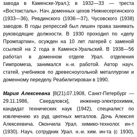
завода в Каменске-Урал.); в 1932—33 — треста
«Востоксталь». Нач. доменных цехов Нижнесергинского
(1933—36), Ревдинского (1936—37), Чусовского (1938)
заводов. В годы репрессий был лишен права занимать
руководящие должности. В 1930 проходил по «делу
Промпартии», осужден на 10 лет лагерей с заменой
ссылкой на 2 года в Каменск-Уральский. В 1938—56
работал в доменном отделе Урал. отделения
Гимпромеза, занимался н.-и. работой. Автор науч.
статей, учебников по древесноугольной металлургии и
доменному переделу. Реабилитирован в 1990.
Мария Алексеевна
[8(21).07.1908, Санкт-Петербург —
29.11.1986, Свердловск], инженер-электрохимик,
кандидат технических наук (1942), специалист по
извлечению из руд цветных металлов. Дочь Алексея
Алексеевича. Окончила Урал. химико-технолог. ин-т
(1930). Науч. сотрудник Урал. н.-и. хим. ин-та (с 1930),