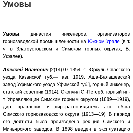
Умовы
Умовы
, династия инженеров, организаторов
горнозаводской промышленности на
Южном Урале
(в т.
ч. в Златоустовском и Симском горных округах, В.
Уфалее).
Алексей Иванович
[2(14).07.1854, с. Юркуль Спасского
уезда Казанской губ.— авг. 1919, Аша-Балашевский
завод Уфимского уезда Уфимской губ.], горный инженер,
статский советник (1914). Окончил С.-Петерб. горный ин-
т. Управляющий Симским горным округом (1889—1919),
дир. правления и дир.-распорядитель акц. об-ва
Симского горнозаводского округа (1913—19). В период
его деят-сти была произведена рек-ция Симского и
Миньярского заводов. В 1898 введен в эксплуатацию