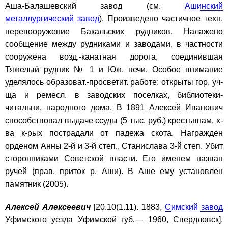
Аша-Балашевский завод (см.
Ашинский
металлургический завод
). Произведено частичное техн.
перевооружение Бакальских рудников. Налажено
сообщение между рудниками и заводами, в частности
сооружена возд.-канатная дорога, соединившая
Тяжелый рудник № 1 и Юж. печи. Особое внимание
уделялось образоват.-просветит. работе: открыты гор. уч-
ща и ремесл. в заводских поселках, библиотеки-
читальни, народного дома. В 1891 Алексей Иванович
способствовал выдаче ссуды (5 тыс. руб.) крестьянам, х-
ва к-рых пострадали от падежа скота. Награжден
орденом Анны 2-й и 3-й степ., Станислава 3-й степ. Убит
сторонниками Советской власти. Его именем назван
ручей (прав. приток р. Аши). В Аше ему установлен
памятник (2005).
Алексей Алексеевич
[20.10(1.11). 1883,
Симский завод
Уфимского уезда Уфимской губ.— 1960, Свердловск],