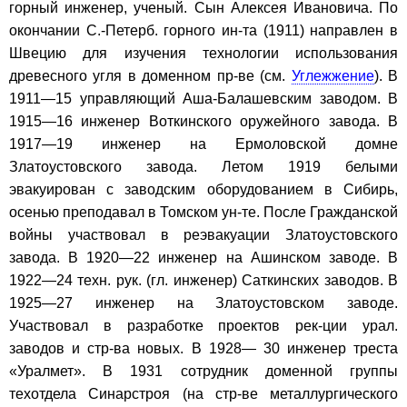
горный инженер, ученый. Сын Алексея Ивановича. По
окончании С.-Петерб. горного ин-та (1911) направлен в
Швецию для изучения технологии использования
древесного угля в доменном пр-ве (см.
Углежжение
). В
1911—15 управляющий Аша-Балашевским заводом. В
1915—16 инженер Воткинского оружейного завода. В
1917—19 инженер на Ермоловской домне
Златоустовского завода. Летом 1919 белыми
эвакуирован с заводским оборудованием в Сибирь,
осенью преподавал в Томском ун-те. После Гражданской
войны участвовал в реэвакуации Златоустовского
завода. В 1920—22 инженер на Ашинском заводе. В
1922—24 техн. рук. (гл. инженер) Саткинских заводов. В
1925—27 инженер на Златоустовском заводе.
Участвовал в разработке проектов рек-ции урал.
заводов и стр-ва новых. В 1928— 30 инженер треста
«Уралмет». В 1931 сотрудник доменной группы
техотдела Синарстроя (на стр-ве металлургического