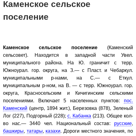
Каменское сельское
поселение
Каменское сельское поселение
(Каменский
сельсовет). Находится в западной части Увел.
муниципального района. На Ю. граничит с терр.
Южноурал. гор. округа, на З.— с Пласт. и Чебаркул.
муниципальными р-нами, на С.— с Еткул.
муниципальным р-ном, на В. — с терр. Южноурал. гор.
округа, Красносельским и Кичигинским сельскими
поселениями. Включает 5 населенных пунктов:
пос.
Каменский
(центр, 1894 жит.), Березовка (878), Зеленый
Лог (227), Подгорный (228);
с. Кабанка
(213). Общее кол-
во нас.— 3440 чел. Национальный состав:
русские
,
башкиры
,
татары
,
казахи
. Дороги местного значения, по